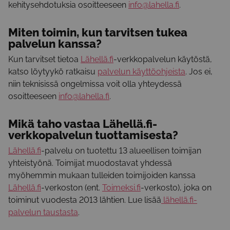
kehitysehdotuksia osoitteeseen
info@lahella.fi
.
Miten toimin, kun tarvitsen tukea
palvelun kanssa?
Kun tarvitset tietoa
Lähellä.fi
-verkkopalvelun käytöstä,
katso löytyykö ratkaisu
palvelun käyttöohjeista
. Jos ei,
niin teknisissä ongelmissa voit olla yhteydessä
osoitteeseen
info@lahella.fi
.
Mikä taho vastaa
Lähellä.fi
-
verkkopalvelun tuottamisesta?
Lähellä.fi
-palvelu on tuotettu 13 alueellisen toimijan
yhteistyönä. Toimijat muodostavat yhdessä
myöhemmin mukaan tulleiden toimijoiden kanssa
Lähellä.fi
-verkoston (ent.
Toimeksi.fi
-verkosto), joka on
toiminut vuodesta 2013 lähtien. Lue lisää
lähellä.fi-
palvelun taustasta
.