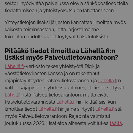
sektori hyödyntää palvelussa olevia sähköpostiosoitteita
tiedottamiseen ja yhteistyökutsujen lähettämiseen.
Yhteystietojen lisäksi järjestön kannattaa ilmoittaa myös
kaikesta toiminnastaan, jotta järjestämänne
toimintamahdollisuudet löytyvät hakutuloksista.
Pitääkö tiedot ilmoittaa
Lähellä.fi
:n
lisäksi myös Palvelutietovarantoon?
Lähellä.fi
-verkosto tekee yhteistyötä Digi- ja
väestötietoviraston kanssa ja on rakentanut
rajapintayhteyden Palvelutietovarannon ja
Lähellä.fi
:n
välille. Rajapinta on yhdensuuntainen, eli tiedot siirtyvät
Lähellä.fi
:stä Palvelutietovarantoon, mutta eivät
Palvelutietovarannosta
Lähellä.fi
:hin. Riittää siis, kun
ilmoittaa tiedot
Lähellä.fi
:hin ja ne siirtyvät
Lähellä.fi
:stä
myös Palvelutietovarantoon. Rajapinta valmistui
joulukuussa 2023. Lisätietoa aiheesta voit lukea
täältä
.