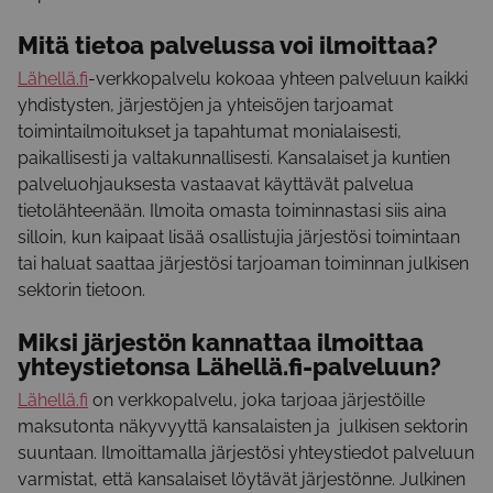
Mitä tietoa palvelussa voi ilmoittaa?
Lähellä.fi
-verkkopalvelu kokoaa yhteen palveluun kaikki
yhdistysten, järjestöjen ja yhteisöjen tarjoamat
toimintailmoitukset ja tapahtumat monialaisesti,
paikallisesti ja valtakunnallisesti. Kansalaiset ja kuntien
palveluohjauksesta vastaavat käyttävät palvelua
tietolähteenään. Ilmoita omasta toiminnastasi siis aina
silloin, kun kaipaat lisää osallistujia järjestösi toimintaan
tai haluat saattaa järjestösi tarjoaman toiminnan julkisen
sektorin tietoon.
Miksi järjestön kannattaa ilmoittaa
yhteystietonsa
Lähellä.fi
-palveluun?
Lähellä.fi
on verkkopalvelu, joka tarjoaa järjestöille
maksutonta näkyvyyttä kansalaisten ja julkisen sektorin
suuntaan. Ilmoittamalla järjestösi yhteystiedot palveluun
varmistat, että kansalaiset löytävät järjestönne. Julkinen