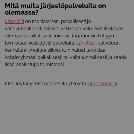
Mitä muita järjestöpalveluita on
olemassa?
Lähellä.fi
on monialainen, paikallisesti ja
valtakunnallisesti toimiva verkkopalvelu. Sen lisäksi on
olemassa paikallisesti toimivia tai johonkin tiettyyn
toimialaan keskittyviä palveluita.
Lähellä.fi
-palveluun
kannattaa ilmoittaa silloin, kun haluat tavoittaa
kohderyhmäsi paikallisesti tai valtakunnallisesti ja saada
lisää osallistujia toimintaasi.
Etkö löytänyt etsimääsi? Ota yhteyttä
info@lahella.fi