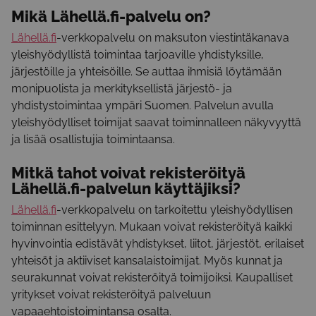
Mikä
Lähellä.fi
-palvelu on?
Lähellä.fi
-verkkopalvelu on maksuton viestintäkanava
yleishyödyllistä toimintaa tarjoaville yhdistyksille,
järjestöille ja yhteisöille. Se auttaa ihmisiä löytämään
monipuolista ja merkityksellistä järjestö- ja
yhdistystoimintaa ympäri Suomen. Palvelun avulla
yleishyödylliset toimijat saavat toiminnalleen näkyvyyttä
ja lisää osallistujia toimintaansa.
Mitkä tahot voivat rekisteröityä
Lähellä.fi
-palvelun käyttäjiksi?
Lähellä.fi
-verkkopalvelu on tarkoitettu yleishyödyllisen
toiminnan esittelyyn. Mukaan voivat rekisteröityä kaikki
hyvinvointia edistävät yhdistykset, liitot, järjestöt, erilaiset
yhteisöt ja aktiiviset kansalaistoimijat. Myös kunnat ja
seurakunnat voivat rekisteröityä toimijoiksi. Kaupalliset
yritykset voivat rekisteröityä palveluun
vapaaehtoistoimintansa osalta.