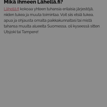
kahvin kera.
Mikä ihmeen
Lähellä.fi?
Lähellä.fi
kokoaa yhteen tuhansia erilaisia järjestöjä,
niiden tukea ja muuta toimintaa. Voit siis etsiä tukea,
apua ja ohjausta omalta paikkakunnaltasi tai mistä
tahansa muulta alueelta Suomessa, oli kyseessä sitten
Utsjoki tai Tampere!