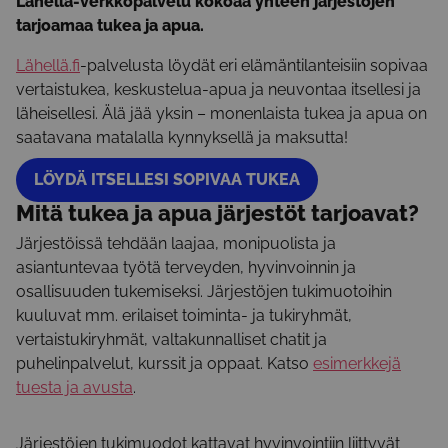
Lähellä-verkkopalvelu kokoaa yhteen järjestöjen
tarjoamaa tukea ja apua.
Lähellä.fi
-palvelusta löydät eri elämäntilanteisiin sopivaa
vertaistukea, keskustelua-apua ja neuvontaa itsellesi ja
läheisellesi. Älä jää yksin – monenlaista tukea ja apua on
saatavana matalalla kynnyksellä ja maksutta!
LÖYDÄ ITSELLESI SOPIVAA TUKEA
Mitä tukea ja apua järjestöt tarjoavat?
Järjestöissä tehdään laajaa, monipuolista ja
asiantuntevaa työtä terveyden, hyvinvoinnin ja
osallisuuden tukemiseksi. Järjestöjen tukimuotoihin
kuuluvat mm. erilaiset toiminta- ja tukiryhmät,
vertaistukiryhmät, valtakunnalliset chatit ja
puhelinpalvelut, kurssit ja oppaat. Katso
esimerkkejä
tuesta ja avusta
.
Järjestöjen tukimuodot kattavat hyvinvointiin liittyvät