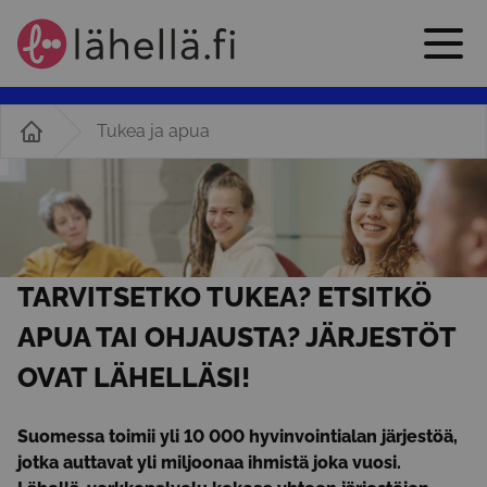
Tukea ja apua
TARVITSETKO TUKEA? ETSITKÖ
APUA TAI OHJAUSTA? JÄRJESTÖT
OVAT LÄHELLÄSI!
Suomessa toimii yli 10 000 hyvinvointialan järjestöä,
jotka auttavat yli miljoonaa ihmistä joka vuosi.