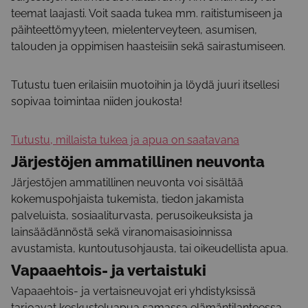
teemat laajasti. Voit saada tukea mm. raitistumiseen ja
päihteettömyyteen, mielenterveyteen, asumisen,
talouden ja oppimisen haasteisiin sekä sairastumiseen.
Tutustu tuen erilaisiin muotoihin ja löydä juuri itsellesi
sopivaa toimintaa niiden joukosta!
Tutustu, millaista tukea ja apua on saatavana
Järjestöjen ammatillinen neuvonta
Järjestöjen ammatillinen neuvonta voi sisältää
kokemuspohjaista tukemista, tiedon jakamista
palveluista, sosiaaliturvasta, perusoikeuksista ja
lainsäädännöstä sekä viranomaisasioinnissa
avustamista, kuntoutusohjausta, tai oikeudellista apua.
Vapaaehtois- ja vertaistuki
Vapaaehtois- ja vertaisneuvojat eri yhdistyksissä
tarjoavat keskusteluapua samassa elämäntilanteessa