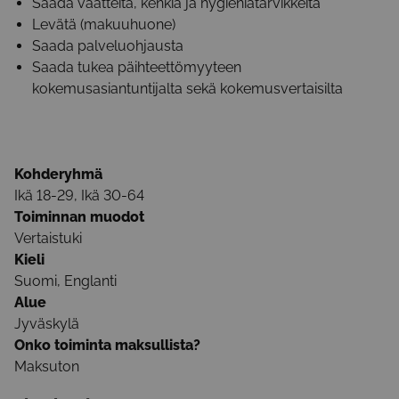
Saada vaatteita, kenkiä ja hygieniatarvikkeita
Levätä (makuuhuone)
Saada palveluohjausta
Saada tukea päihteettömyyteen
kokemusasiantuntijalta sekä kokemusvertaisilta
Kohderyhmä
Ikä 18-29, Ikä 30-64
Toiminnan muodot
Vertaistuki
Kieli
Suomi, Englanti
Alue
Jyväskylä
Onko toiminta maksullista?
Maksuton