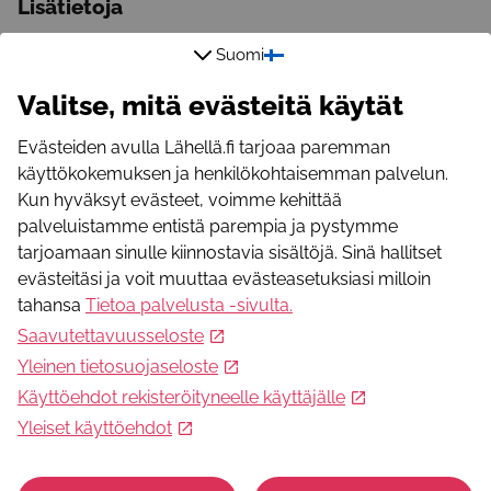
Lisätietoja
Sähköpostiosoite
Suomi
anne.knuutinen@sovatek.fi
Valitse, mitä evästeitä käytät
Puhelinnumero
+358503056845
Evästeiden avulla Lähellä.fi tarjoaa paremman
WWW-osoite
käyttökokemuksen ja henkilökohtaisemman palvelun.
www.sovatek.fi
Kun hyväksyt evästeet, voimme kehittää
palveluistamme entistä parempia ja pystymme
Toiminnan järjestäjä
tarjoamaan sinulle kiinnostavia sisältöjä. Sinä hallitset
Sovatek-säätiö
evästeitäsi ja voit muuttaa evästeasetuksiasi milloin
tahansa
Tietoa palvelusta -sivulta
.
Näytä toiminta kartalla
Saavutettavuusseloste
Yleinen tietosuojaseloste
Nämä voisivat kiinnostaa sinua
Käyttöehdot rekisteröityneelle käyttäjälle
Yleiset käyttöehdot
MIKKELI: Tietovisailua
Tietovisailua