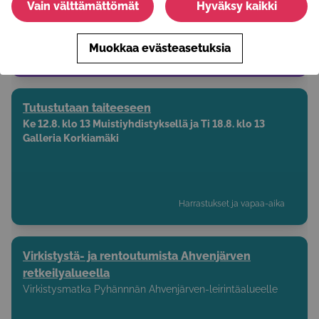
Vain välttämättömät
Hyväksy kaikki
Muokkaa evästeasetuksia
Vapaaehtoistoiminta
Tutustutaan taiteeseen
Ke 12.8. klo 13 Muistiyhdistyksellä ja Ti 18.8. klo 13
Galleria Korkiamäki
Harrastukset ja vapaa-aika
Virkistystä- ja rentoutumista Ahvenjärven
retkeilyalueella
Virkistysmatka Pyhännnän Ahvenjärven-leirintäalueelle