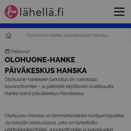
Olohuone-hanke päiväkeskus Hanska
Päättynyt
OLOHUONE-HANKE
PÄIVÄKESKUS HANSKA
Olohuone-hankkeen tarkoitus on vahvistaa
asunnottomien - ja päihteitä käyttävien osallisuutta.
Hanke toimii päiväkeskus Hanskassa.
Olohuone-Hanska on lämminhenkinen kohtaamispaikka
Jyväskylän keskustassa, joka on tarkoitettu
päihteidenkäyttäjille, asunnottomille ja palveluiden