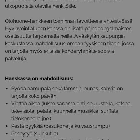
ulkopuolella oleville henkilöille.
Olohuone-hankkeen toiminnan tavoitteena yhteistyössä
Hyvinvointialueen kanssa on lisätä päihdeongelmaisten
osallisuutta tarjoamalla heille Jyväskylän kaupungin
keskustassa mahdollisuus omaan fyysiseen tilaan, jossa
on tarjolla myös erilaisia kohderyhmälle sopivia
palveluja.
Hanskassa on mahdollisuus:
Syödä aamupala sekä lämmin lounas. Kahvia on
tarjolla koko päivän
Viettää aikaa (lukea sanomalehti, seurustella, katsoa
televisiota, pelata, kuunnella musiikkia, surffata
tietokoneella jne.)
Pestä pyykkiä (pesukone ja kuivausrumpu)
Peseytyä (suihkutila)