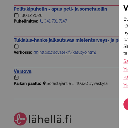
V
Pelitukipuhelin - apua peli- ja somehuoliin
-30.12.2026
Ev
Puhelimitse:
041 731 7147
k
hy
pa
Tukialus-hanke jalkautuvaa mielenterveys- ja päih
Si
Verkossa:
https://sovatek.fi/katutyo.html
t
S
Yl
Versova
Kä
Paikan päällä:
Sorastajantie 1, 40320 Jyväskylä
Yl