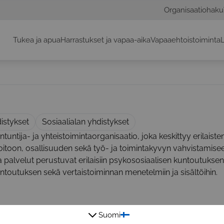
Organisaatiohaku
Tukea ja apua
Harrastukset ja vapaa-aika
Vapaaehtoistoiminta
L
istykset
Sosiaalialan yhdistykset
ntija- ja yhteistoimintaorganisaatio, joka keskittyy erilaiste
itoon, osallisuuden sekä työ- ja toimintakyvyn vahvistamisee
 palvelut perustuvat erilaisiin psykososiaalisen kuntoutuksen
outuksen sekä vertaistoiminnan menetelmiin ja sisältöihin.
Suomi