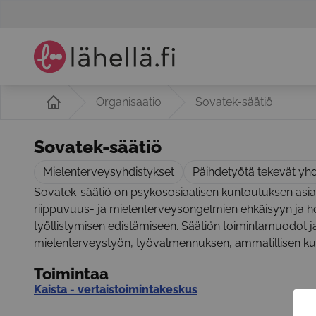
Organisaatio
Sovatek-säätiö
Sovatek-säätiö
Mielenterveysyhdistykset
Päihdetyötä tekevät yhd
Sovatek-säätiö on psykososiaalisen kuntoutuksen asiantu
riippuvuus- ja mielenterveysongelmien ehkäisyyn ja ho
työllistymisen edistämiseen. Säätiön toimintamuodot ja
mielenterveystyön, työvalmennuksen, ammatillisen kunt
Toimintaa
Kaista - vertaistoimintakeskus