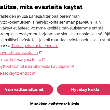
alitse, mitä evästeitä käytät
ästeiden avulla Lähellä.fi tarjoaa paremman
äyttökokemuksen ja henkilökohtaisemman palvelun. Kun
väksyt evästeet, voimme kehittää palveluistamme entistä
rempia ja pystymme tarjoamaan sinulle kiinnostavia sisältöjä
detyötä
nä hallitset evästeitäsi ja voit muuttaa evästeasetuksiasi millo
ahansa
Tietoa palvelusta -sivulta
.
aavutettavuusseloste
einen tietosuojaseloste
yttöehdot rekisteröityneelle käyttäjälle
eiset käyttöehdot
Vain välttämättömät
Hyväksy kaikki
Muokkaa evästeasetuksia