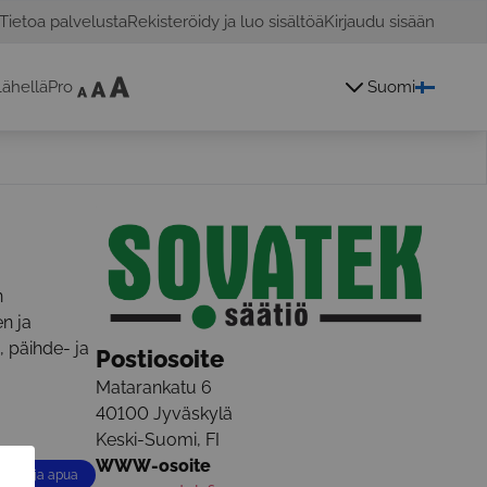
Tietoa palvelusta
Rekisteröidy ja luo sisältöä
Kirjaudu sisään
ähelläPro
Suomi
n
n ja
, päihde- ja
Postiosoite
Matarankatu 6
40100
Jyväskylä
Keski-Suomi
,
FI
WWW-osoite
Tukea ja apua