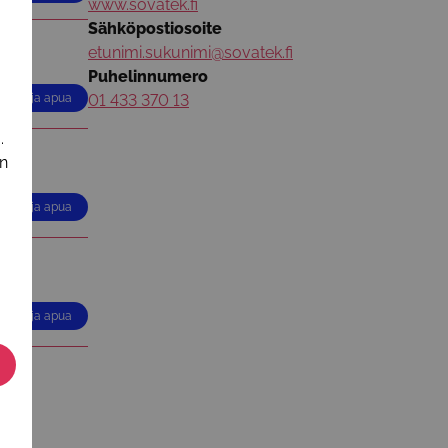
www.sovatek.fi
Sähköpostiosoite
etunimi.sukunimi@sovatek.fi
Puhelinnumero
01 433 370 13
Tukea ja apua
.
in
Tukea ja apua
Tukea ja apua