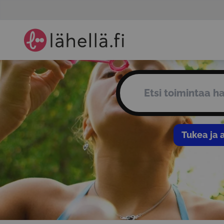
Lähellä.fi
Tukea ja 