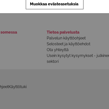
Muokkaa evästeasetuksia
ä somessa
Tietoa palvelusta
Palvelun käyttöohjeet
Selosteet ja käyttöehdot
Ota yhteyttä
Usein kysytyt kysymykset - julkine
sektori
hjeet
Käyttötuki