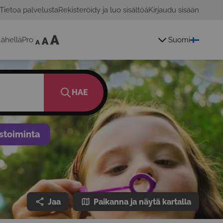
Tietoa palvelusta
Rekisteröidy ja luo sisältöä
Kirjaudu sisään
ähelläPro
Suomi
HAE
stoiminta
Jaa
Paikanna ja näytä kartalla