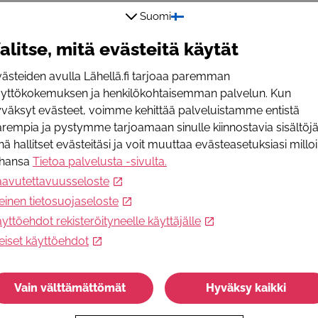
Suomi
Tapahtumat ja aukioloajat
alitse, mitä evästeitä käytät
Hakutulos ilmoitusta
Näytä ainoastaan
:
ästeiden avulla Lähellä.fi tarjoaa paremman
äyttökokemuksen ja henkilökohtaisemman palvelun. Kun
Yksittäiset ajankohdat
väksyt evästeet, voimme kehittää palveluistamme entistä
rempia ja pystymme tarjoamaan sinulle kiinnostavia sisältöjä
Aukioloajat
nä hallitset evästeitäsi ja voit muuttaa evästeasetuksiasi millo
ahansa
Tietoa palvelusta -sivulta
.
Säännöllinen toiminta
aavutettavuusseloste
Hupsis! Tällä haulla ei valitettavasti löytynyt
einen tietosuojaseloste
tuloksia. Kiinnostaisiko sinua joku muu? Tee
yttöehdot rekisteröityneelle käyttäjälle
rohkeasti uusi haku!
eiset käyttöehdot
Vain välttämättömät
Hyväksy kaikki