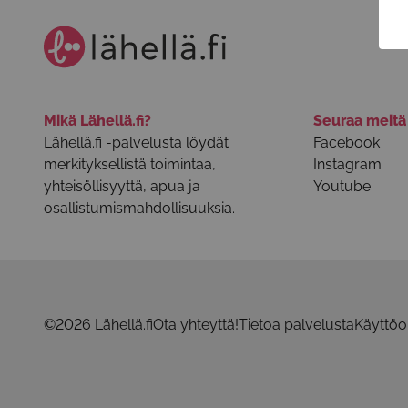
Mikä Lähellä.fi?
Seuraa meit
Lähellä.fi -palvelusta löydät
Facebook
merkityksellistä toimintaa,
Instagram
yhteisöllisyyttä, apua ja
Youtube
osallistumismahdollisuuksia.
©2026 Lähellä.fi
Ota yhteyttä!
Tietoa palvelusta
Käyttöo