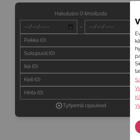
Hakutulos 0 ilmoitusta
V
–
Ev
Paikka
(
0
)
k
hy
Sukupuoli
(
0
)
pa
Si
Ikä
(
0
)
t
Kieli
(
0
)
S
Yl
Hinta
(
0
)
Kä
Tyhjennä rajaukset
Yl