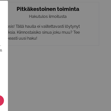
Pitkäkestoinen toiminta
Hakutulos ilmoitusta
Hupsis! Tällä haulla ei valitettavasti löytynyt
tuloksia. Kiinnostaisiko sinua joku muu? Tee
rohkeasti uusi haku!
.
in