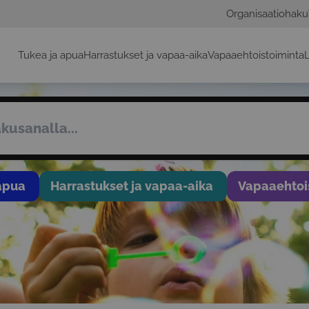
Organisaatiohaku
Tukea ja apua
Harrastukset ja vapaa-aika
Vapaaehtoistoiminta
L
apua
Harrastukset ja vapaa-aika
Vapaaehtoi