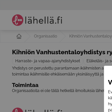
Organisaatio
Kihniön Vanhustentaloy
Kihniön Vanhustentaloyhdistys r
Harraste- ja vapaa-ajanyhdistykset
Eläkeläis- ja 
Yhdistys on perustettu parantamaan ikäihmisten asumis
toimintaa ikäihmisille ehkäisemään yksinäisyyttä ja pit
V
Toimintaa
Organisaatiolla ei ole tällä hetkellä ilmoituksia lähellä.f
Ev
k
hy
pa