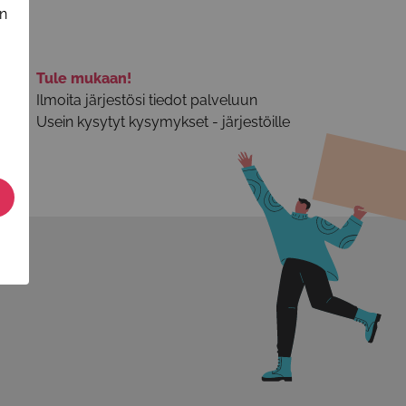
in
Tule mukaan!
Ilmoita järjestösi tiedot palveluun
Usein kysytyt kysymykset - järjestöille
n