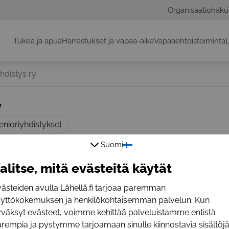
Organisaatiohaku
Tukea ja apua
Harrastukset ja vapaa-aika
Vapaaehtoistoiminta
L
hdistys ry
y
senioriyhdistykset
oloja. Yhdistys omistaa vuokrarivitaloja ja järjestää vapaa-a
Suomi
ämään toimintakykyä yllä.
alitse, mitä evästeitä käytät
i-palvelussa.
ästeiden avulla Lähellä.fi tarjoaa paremman
äyttökokemuksen ja henkilökohtaisemman palvelun. Kun
väksyt evästeet, voimme kehittää palveluistamme entistä
rempia ja pystymme tarjoamaan sinulle kiinnostavia sisältöjä