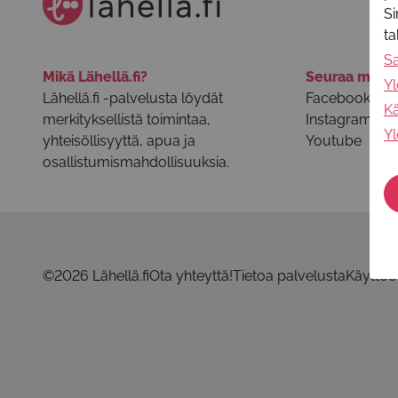
Si
t
S
Mikä Lähellä.fi?
Seuraa meit
Yl
Lähellä.fi -palvelusta löydät
Facebook
Kä
merkityksellistä toimintaa,
Instagram
Yl
yhteisöllisyyttä, apua ja
Youtube
osallistumismahdollisuuksia.
©2026 Lähellä.fi
Ota yhteyttä!
Tietoa palvelusta
Käyttöo