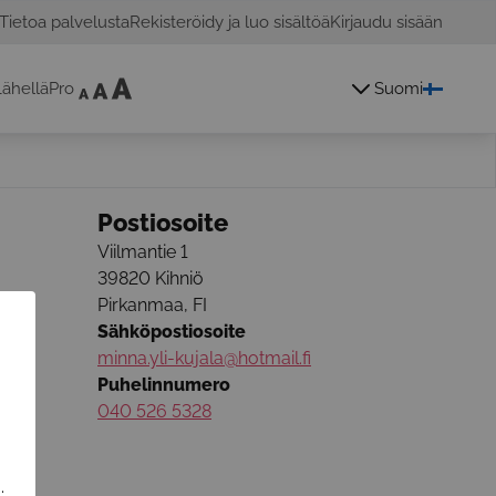
Tietoa palvelusta
Rekisteröidy ja luo sisältöä
Kirjaudu sisään
ähelläPro
Suomi
Postiosoite
Viilmantie 1
39820
Kihniö
jan
Pirkanmaa
,
FI
Sähköpostiosoite
minna.yli-kujala@hotmail.fi
Puhelinnumero
040 526 5328
.