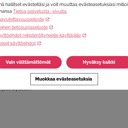
nä hallitset evästeitäsi ja voit muuttaa evästeasetuksiasi millo
ahansa
Tietoa palvelusta -sivulta
.
aavutettavuusseloste
ä somessa
Tietoa palvelusta
einen tietosuojaseloste
Palvelun käyttöohjeet
yttöehdot rekisteröityneelle käyttäjälle
Selosteet ja käyttöehdot
eiset käyttöehdot
Ota yhteyttä
Usein kysytyt kysymykset - julkine
sektori
Vain välttämättömät
Hyväksy kaikki
Muokkaa evästeasetuksia
hjeet
Käyttötuki