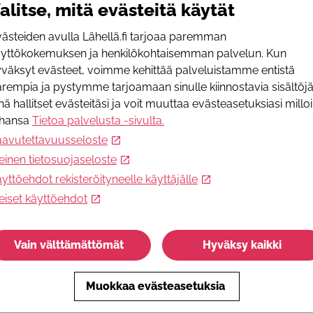
istoimintaa, Ovet- valmennusta, ohjausta ja neuvontaa,
alitse, mitä evästeitä käytät
W
lella toiminta-aluettamme.
ww
ästeiden avulla Lähellä.fi tarjoaa paremman
S
äyttökokemuksen ja henkilökohtaisemman palvelun. Kun
u myös Savonlinnan seutu (Savonlinna, Enonkoski,
p
väksyt evästeet, voimme kehittää palveluistamme entistä
P
rempia ja pystymme tarjoamaan sinulle kiinnostavia sisältöjä
0
nä hallitset evästeitäsi ja voit muuttaa evästeasetuksiasi millo
F
ahansa
Tietoa palvelusta -sivulta
.
 jäsen tai sopimusomaishoitaja.
h
aavutettavuusseloste
I
einen tietosuojaseloste
h
yttöehdot rekisteröityneelle käyttäjälle
eiset käyttöehdot
i-palvelussa.
Vain välttämättömät
Hyväksy kaikki
Muokkaa evästeasetuksia