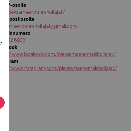
WW-osoite
w.pieksamaenomaishoitajat.fi
ähköpostiosoite
ieksamaenomaishoitajat@gmail.com
uhelinnumero
.
40 152 6938
in
acebook
ttps://www.facebook.com/pieksamaenomaishoitajat/
nstagram
ttps://www.instagram.com/pieksamaenomaishoitajat/