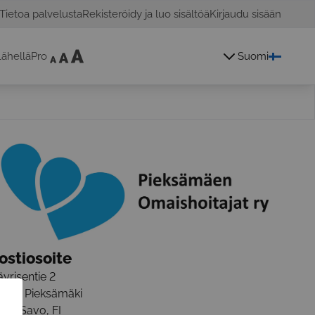
Tietoa palvelusta
Rekisteröidy ja luo sisältöä
Kirjaudu sisään
ähelläPro
Suomi
ostiosoite
yrisentie 2
6100
Pieksämäki
telä-Savo
,
FI