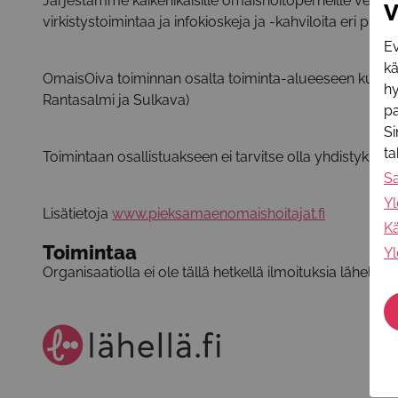
Järjestämme kaikenikäisille omaishoitoperheille verta
V
virkistystoimintaa ja infokioskeja ja -kahviloita eri puo
Ev
k
OmaisOiva toiminnan osalta toiminta-alueeseen kuulu
hy
Rantasalmi ja Sulkava)
pa
Si
t
Toimintaan osallistuakseen ei tarvitse olla yhdistyksen
S
Yl
Lisätietoja
www.pieksamaenomaishoitajat.fi
Kä
Toimintaa
Yl
Organisaatiolla ei ole tällä hetkellä ilmoituksia lähellä.f