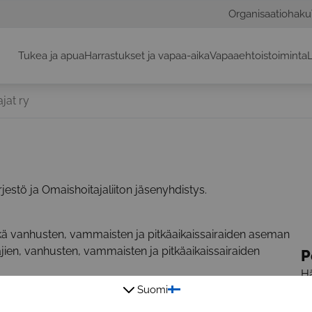
Organisaatiohaku
Tukea ja apua
Harrastukset ja vapaa-aika
Vapaaehtoistoiminta
L
jat ry
jestö ja Omaishoitajaliiton jäsenyhdistys.
ekä vanhusten, vammaisten ja pitkäaikaissairaiden aseman
jien, vanhusten, vammaisten ja pitkäaikaissairaiden
P
Hä
Suomi
7
E