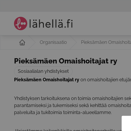
Organisaatio
Pieksämäen Omaishoita
Pieksämäen Omaishoitajat ry
Sosiaalialan yhdistykset
Pieksämäen
Omaishoitajat
ry
on omaishoitajien etujär
Yhdistyksen tarkoituksena on toimia omaishoitajien s
parantamiseksi ja tukemiseksi sekä kehittää omaishoita
palveluita ja tukitoimia toiminta-alueellamme.