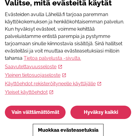
Valitse, mitä evästeitä käytät
74700
Kiuruvesi
Pohjois-Savo
,
FI
Evästeiden avulla Lähellä.fi tarjoaa paremman
Sähköpostiosoite
käyttökokemuksen ja henkilökohtaisemman palvelun.
kohtaamispaikka.varapare@gmail.com
Kun hyväksyt evästeet, voimme kehittää
Puhelinnumero
palveluistamme entistä parempia ja pystymme
050 431 8530
tarjoamaan sinulle kiinnostavia sisältöjä. Sinä hallitset
Facebook
evästeitäsi ja voit muuttaa evästeasetuksiasi milloin
https://www.facebook.com/KiuruvedenVarapare
tahansa
Tietoa palvelusta -sivulta
.
Instagram
Saavutettavuusseloste
www.instagram.com/kiuruvedenvarapare
Youtube
Yleinen tietosuojaseloste
https://www.youtube.com/@kiuruvedenvarapare2810
Käyttöehdot rekisteröityneelle käyttäjälle
Muut sosiaaliset mediat
Yleiset käyttöehdot
https://www.tiktok.com/@kiuruvedenvarapare
Vain välttämättömät
Hyväksy kaikki
Muokkaa evästeasetuksia