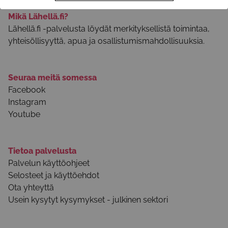
Mikä Lähellä.fi?
Lähellä.fi -palvelusta löydät merkityksellistä toimintaa,
yhteisöllisyyttä, apua ja osallistumismahdollisuuksia.
Seuraa meitä somessa
Facebook
Instagram
Youtube
Tietoa palvelusta
Palvelun käyttöohjeet
Selosteet ja käyttöehdot
Ota yhteyttä
Usein kysytyt kysymykset - julkinen sektori