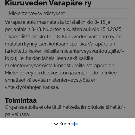
Kiuruveden Varapäre ry
Mielenterveysyhdistykset
Varapäre auki maanataista torstaihin klo 8- 15 ja
perjantaisin 8-13. Nuorten aikuisten aukiolo 15.4.2025
alkaen tiistaisin klo 16- 18. Kiuruveden Varapäre ry on
matalan kynnyksen kohtaamispaikka. Varapäre on
tarkoitettu kaiken ikäisille mielenterveyskuntoutujille/-
toipujille, heidän läheisilleen sekä kaikille
mielenterveysasioista kiinnostuneille. Varapäre on
Mielenterveyden keskusliiton jäsenjärjestö ja tekee
ennaltaehkäisevää mielenterveystyötä eri
yhteistyötahojen kanssa.
Toimintaa
Organisaatiolla ei ole tällä hetkellä ilmoituksia lähellä.fi-
palvelussa.
Postiosoite
Suomi
Harjukatu 2