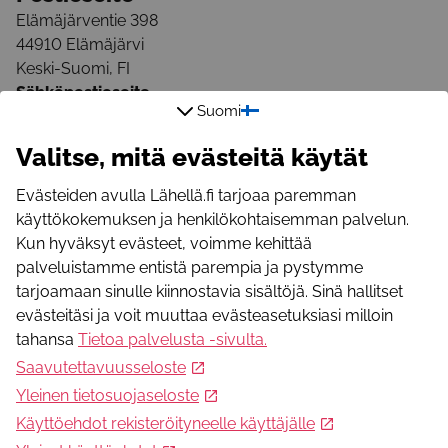
Elämäjärventie 398
44910
Elämäjärvi
Keski-Suomi
,
FI
Sähköpostiosoite
Suomi
jaana.kalkaja@wippies.fi
Puhelinnumero
Valitse, mitä evästeitä käytät
040 028 6045
Evästeiden avulla Lähellä.fi tarjoaa paremman
käyttökokemuksen ja henkilökohtaisemman palvelun.
Kun hyväksyt evästeet, voimme kehittää
palveluistamme entistä parempia ja pystymme
tarjoamaan sinulle kiinnostavia sisältöjä. Sinä hallitset
evästeitäsi ja voit muuttaa evästeasetuksiasi milloin
Mikä Lähellä.fi?
tahansa
Tietoa palvelusta -sivulta
.
Lähellä.fi -palvelusta löydät merkityksellistä toimintaa,
Saavutettavuusseloste
yhteisöllisyyttä, apua ja osallistumismahdollisuuksia.
Yleinen tietosuojaseloste
Käyttöehdot rekisteröityneelle käyttäjälle
Seuraa meitä somessa