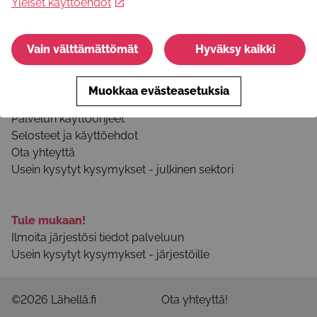
Yleiset käyttöehdot
Facebook
Instagram
Vain välttämättömät
Hyväksy kaikki
Youtube
Muokkaa evästeasetuksia
Tietoa palvelusta
Palvelun käyttöohjeet
Selosteet ja käyttöehdot
Ota yhteyttä
Usein kysytyt kysymykset - julkinen sektori
Tule mukaan!
Ilmoita järjestösi tiedot palveluun
Usein kysytyt kysymykset - järjestöille
©2026 Lähellä.fi
Ota yhteyttä!