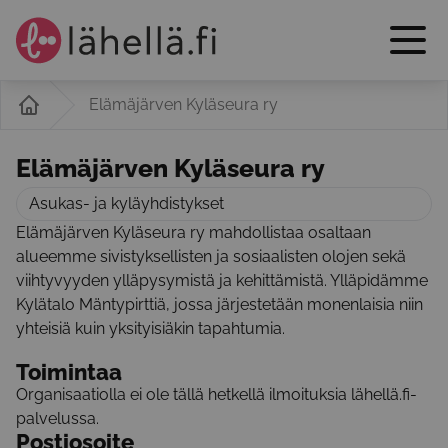
Elämäjärven Kyläseura ry
Elämäjärven Kyläseura ry
Asukas- ja kyläyhdistykset
Elämäjärven Kyläseura ry mahdollistaa osaltaan
alueemme sivistyksellisten ja sosiaalisten olojen sekä
viihtyvyyden ylläpysymistä ja kehittämistä. Ylläpidämme
Kylätalo Mäntypirttiä, jossa järjestetään monenlaisia niin
yhteisiä kuin yksityisiäkin tapahtumia.
Toimintaa
Organisaatiolla ei ole tällä hetkellä ilmoituksia lähellä.fi-
palvelussa.
Postiosoite