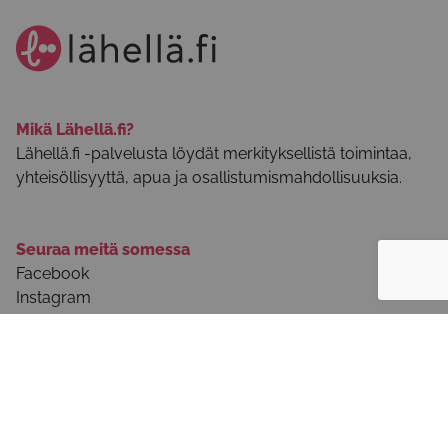
Mikä Lähellä.fi?
Lähellä.fi -palvelusta löydät merkityksellistä toimintaa,
yhteisöllisyyttä, apua ja osallistumismahdollisuuksia.
Seuraa meitä somessa
Facebook
Instagram
Youtube
Tietoa palvelusta
Palvelun käyttöohjeet
Selosteet ja käyttöehdot