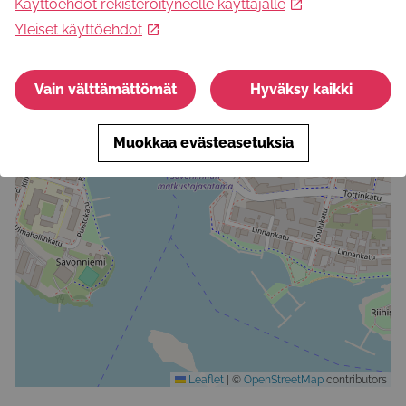
Käyttöehdot rekisteröityneelle käyttäjälle
Yleiset käyttöehdot
Vain välttämättömät
Hyväksy kaikki
Muokkaa evästeasetuksia
Leaflet
|
©
OpenStreetMap
contributors