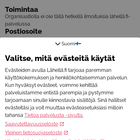
Toimintaa
Organisaatiolla ei ole tällä hetkellä ilmoituksia lähellä.fi-
palvelussa.
Postiosoite
T
Suomi
57100
Savonlinna
Etelä-Savo
,
FI
Valitse, mitä evästeitä käytät
Sähköpostiosoite
hannele.juuti@gmail.com
Evästeiden avulla Lähellä.fi tarjoaa paremman
käyttökokemuksen ja henkilökohtaisemman palvelun.
+
Kun hyväksyt evästeet, voimme kehittää
−
palveluistamme entistä parempia ja pystymme
tarjoamaan sinulle kiinnostavia sisältöjä. Sinä hallitset
evästeitäsi ja voit muuttaa evästeasetuksiasi milloin
tahansa
Tietoa palvelusta -sivulta
.
Saavutettavuusseloste
Yleinen tietosuojaseloste