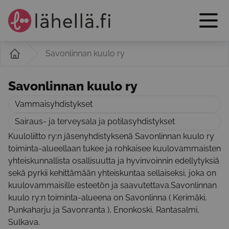
Savonlinnan kuulo ry
Savonlinnan kuulo ry
Vammaisyhdistykset
Sairaus- ja terveysala ja potilasyhdistykset
Kuuloliitto ry:n jäsenyhdistyksenä Savonlinnan kuulo ry
toiminta-alueellaan tukee ja rohkaisee kuulovammaisten
yhteiskunnallista osallisuutta ja hyvinvoinnin edellytyksiä
sekä pyrkii kehittämään yhteiskuntaa sellaiseksi, joka on
kuulovammaisille esteetön ja saavutettava.Savonlinnan
kuulo ry:n toiminta-alueena on Savonlinna ( Kerimäki,
Punkaharju ja Savonranta ), Enonkoski, Rantasalmi,
Sulkava.