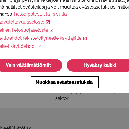
rempia ja pystymme tarjoamaan sinulle kiinnostavia sisältöjä
nä hallitset evästeitäsi ja voit muuttaa evästeasetuksiasi millo
ahansa
Tietoa palvelusta -sivulta
.
i-palvelussa.
aavutettavuusseloste
einen tietosuojaseloste
yttöehdot rekisteröityneelle käyttäjälle
eiset käyttöehdot
ä somessa
Tietoa palvelusta
Vain välttämättömät
Hyväksy kaikki
Palvelun käyttöohjeet
Selosteet ja käyttöehdot
Muokkaa evästeasetuksia
Ota yhteyttä
Usein kysytyt kysymykset - julkine
sektori
hjeet
Käyttötuki