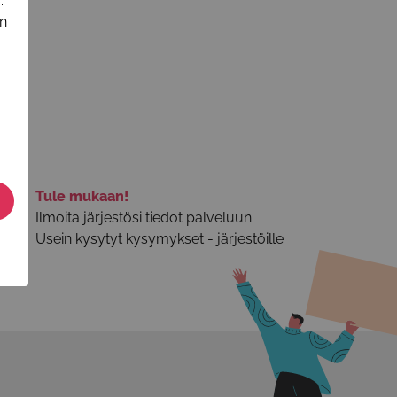
.
in
Tule mukaan!
Ilmoita järjestösi tiedot palveluun
Usein kysytyt kysymykset - järjestöille
n