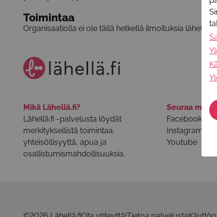
pa
Si
Toimintaa
t
Organisaatiolla ei ole tällä hetkellä ilmoituksia lähellä.f
S
Yl
Kä
Yl
Mikä Lähellä.fi?
Seuraa meit
Lähellä.fi -palvelusta löydät
Facebook
merkityksellistä toimintaa,
Instagram
yhteisöllisyyttä, apua ja
Youtube
osallistumismahdollisuuksia.
©2026 Lähellä.fi
Ota yhteyttä!
Tietoa palvelusta
Käyttöo