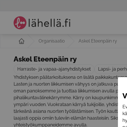
Organisaatio
Askel Eteenpäin ry
Askel Eteenpäin ry
Harraste- ja vapaa-ajanyhdistykset
Lapsi- ja per
Yhdistyksen päätarkoituksena on lisätä paikkakuntamme 
Lasten ja nuorten liikkumisen vähyys on jatkuva pu
oman panoksemme ja tuottaa liikkumisen avulla posi
V
pihaliikuntavälinekärrymme. Kärry on kaupunkimme päi
ympäri vuoden. Vuokrataan kärryä tukijoille, yhdistyk
Ev
tärkeänä asiana nuorten työllistämisen. Työn kautta nuo
k
laajasti oppia omiin tuleviin elämän haasteisiin. Sik
hy
yhteistyökumppaneidemme avulla.