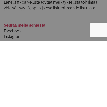
Lähellä.fi -palvelusta löydät merkityksellistä toimintaa,
yhteisöllisyyttä, apua ja osallistumismahdollisuuksia.
Seuraa meitä somessa
Facebook
Instagram
Youtube
Tietoa palvelusta
Palvelun käyttöohjeet
Selosteet ja käyttöehdot
Ota yhteyttä
Usein kysytyt kysymykset - julkinen sektori
Tule mukaan!
Ilmoita järjestösi tiedot palveluun