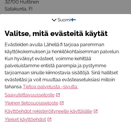
32700
Huittinen
Satakunta
,
FI
Sähköpostiosoite
Suomi
huittinen@lions.fi
Valitse, mitä evästeitä käytät
+
−
Evästeiden avulla Lähellä.fi tarjoaa paremman
käyttökokemuksen ja henkilökohtaisemman palvelun.
Kun hyväksyt evästeet, voimme kehittää
palveluistamme entistä parempia ja pystymme
tarjoamaan sinulle kiinnostavia sisältöjä. Sinä hallitset
evästeitäsi ja voit muuttaa evästeasetuksiasi milloin
tahansa
Tietoa palvelusta -sivulta
.
Saavutettavuusseloste
Yleinen tietosuojaseloste
Käyttöehdot rekisteröityneelle käyttäjälle
Yleiset käyttöehdot