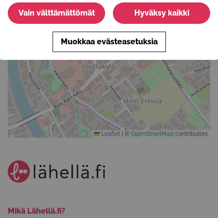
Vain välttämättömät
Hyväksy kaikki
Muokkaa evästeasetuksia
Leaflet
|
©
OpenStreetMap
contributors
Mikä Lähellä.fi?