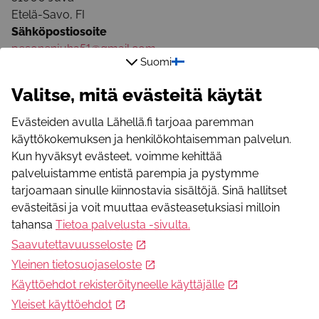
Etelä-Savo
,
FI
Sähköpostiosoite
pesonenjuha51@gmail.com
Suomi
Puhelinnumero
050 531 7422
Valitse, mitä evästeitä käytät
Evästeiden avulla Lähellä.fi tarjoaa paremman
käyttökokemuksen ja henkilökohtaisemman palvelun.
Kun hyväksyt evästeet, voimme kehittää
palveluistamme entistä parempia ja pystymme
tarjoamaan sinulle kiinnostavia sisältöjä. Sinä hallitset
Mikä Lähellä.fi?
evästeitäsi ja voit muuttaa evästeasetuksiasi milloin
Lähellä.fi -palvelusta löydät merkityksellistä toimintaa,
tahansa
Tietoa palvelusta -sivulta
.
yhteisöllisyyttä, apua ja osallistumismahdollisuuksia.
Saavutettavuusseloste
Yleinen tietosuojaseloste
Käyttöehdot rekisteröityneelle käyttäjälle
Seuraa meitä somessa
Facebook
Yleiset käyttöehdot
Instagram