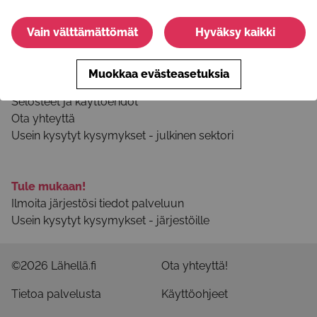
Youtube
Vain välttämättömät
Hyväksy kaikki
Tietoa palvelusta
Muokkaa evästeasetuksia
Palvelun käyttöohjeet
Selosteet ja käyttöehdot
Ota yhteyttä
Usein kysytyt kysymykset - julkinen sektori
Tule mukaan!
Ilmoita järjestösi tiedot palveluun
Usein kysytyt kysymykset - järjestöille
©2026 Lähellä.fi
Ota yhteyttä!
Tietoa palvelusta
Käyttöohjeet