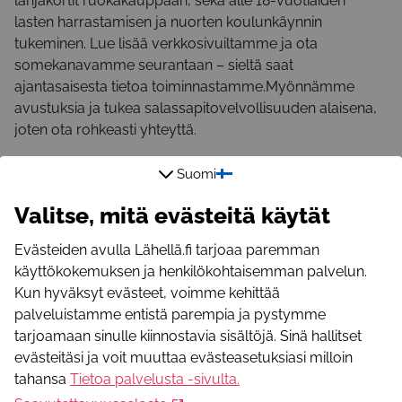
lahjakortit ruokakauppaan, sekä alle 18-vuotiaiden
lasten harrastamisen ja nuorten koulunkäynnin
tukeminen. Lue lisää verkkosivuiltamme ja ota
somekanavamme seurantaan – sieltä saat
ajantasaisesta tietoa toiminnastamme.Myönnämme
avustuksia ja tukea salassapitovelvollisuuden alaisena,
joten ota rohkeasti yhteyttä.
Toimintaa
Suomi
Organisaatiolla ei ole tällä hetkellä ilmoituksia lähellä.fi-
Valitse, mitä evästeitä käytät
palvelussa.
WWW-osoite
Evästeiden avulla Lähellä.fi tarjoaa paremman
https://www.pelastakaalapset.fi/huittinen/
käyttökokemuksen ja henkilökohtaisemman palvelun.
Sähköpostiosoite
Kun hyväksyt evästeet, voimme kehittää
huittinen@pelastakaalapset.net
palveluistamme entistä parempia ja pystymme
+
tarjoamaan sinulle kiinnostavia sisältöjä. Sinä hallitset
−
evästeitäsi ja voit muuttaa evästeasetuksiasi milloin
tahansa
Tietoa palvelusta -sivulta
.