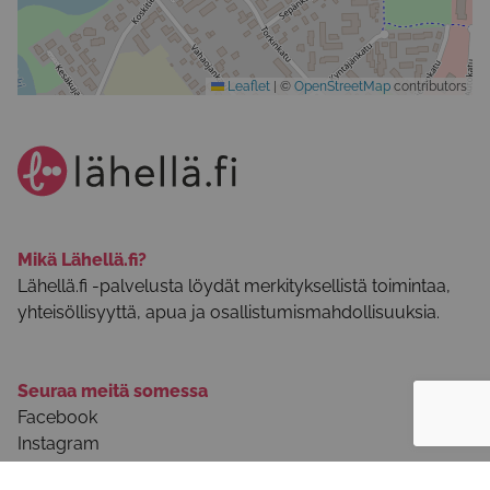
Leaflet
|
©
OpenStreetMap
contributors
Mikä Lähellä.fi?
Lähellä.fi -palvelusta löydät merkityksellistä toimintaa,
yhteisöllisyyttä, apua ja osallistumismahdollisuuksia.
Seuraa meitä somessa
Facebook
Instagram
Youtube