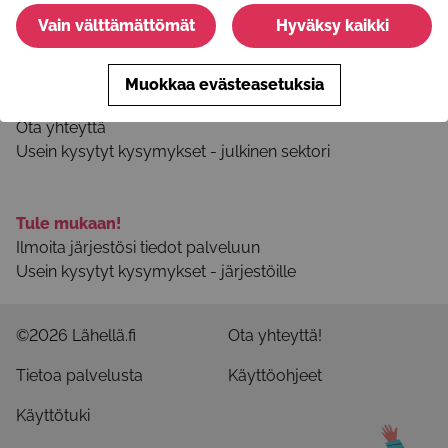
Vain välttämättömät
Hyväksy kaikki
Tietoa palvelusta
Palvelun käyttöohjeet
Muokkaa evästeasetuksia
Selosteet ja käyttöehdot
Ota yhteyttä
Usein kysytyt kysymykset - julkinen sektori
Tule mukaan!
Ilmoita järjestösi tiedot palveluun
Usein kysytyt kysymykset - järjestöille
©2026 Lähellä.fi
Ota yhteyttä!
Tietoa palvelusta
Käyttöohjeet
Käyttötuki