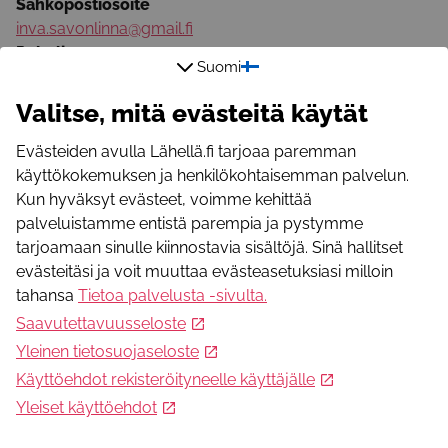
Sähköpostiosoite
inva.savonlinna@gmail.fi
Puhelinnumero
Suomi
044 051 4093
Valitse, mitä evästeitä käytät
Evästeiden avulla Lähellä.fi tarjoaa paremman
käyttökokemuksen ja henkilökohtaisemman palvelun.
Kun hyväksyt evästeet, voimme kehittää
palveluistamme entistä parempia ja pystymme
Mikä Lähellä.fi?
tarjoamaan sinulle kiinnostavia sisältöjä. Sinä hallitset
Lähellä.fi -palvelusta löydät merkityksellistä toimintaa,
evästeitäsi ja voit muuttaa evästeasetuksiasi milloin
yhteisöllisyyttä, apua ja osallistumismahdollisuuksia.
tahansa
Tietoa palvelusta -sivulta
.
Saavutettavuusseloste
Yleinen tietosuojaseloste
Seuraa meitä somessa
Käyttöehdot rekisteröityneelle käyttäjälle
Facebook
Yleiset käyttöehdot
Instagram
Youtube