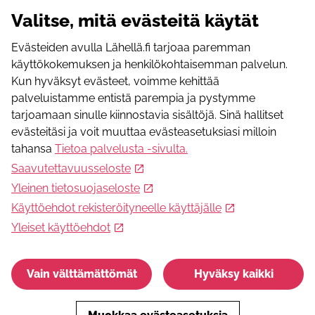
Valitse, mitä evästeitä käytät
Vapaaehtoinen kohtaamispaikka-toimija
-31.12.2026
Evästeiden avulla Lähellä.fi tarjoaa paremman
Paikan päällä:
Rautatienkatu 17, 33100 Tampere
käyttökokemuksen ja henkilökohtaisemman palvelun.
-31.12.2026
Paikan päällä:
Riipuksenkatu 9, 33710 Tampere
Kun hyväksyt evästeet, voimme kehittää
palveluistamme entistä parempia ja pystymme
Vapaaehtoistoiminta
tarjoamaan sinulle kiinnostavia sisältöjä. Sinä hallitset
Suomenkielinen keskusteluryhmä maanantaisin,
evästeitäsi ja voit muuttaa evästeasetuksiasi milloin
torstaisin ja perjantaisin kello 15-16.
tahansa
Tietoa palvelusta -sivulta
.
Saavutettavuusseloste
Paikan päällä:
Rautatienkatu 17, 33100 Tampere
Yleinen tietosuojaseloste
Tukea ja apua
Käyttöehdot rekisteröityneelle käyttäjälle
Nauha ry/ Vapaaehtoiseksi Nauhalle eri tehtäviin
Yleiset käyttöehdot
-31.12.2026
Paikan päällä:
Riipuksenkatu 13, 33710 Tampere
Vapaaehtoistoiminta
Vain välttämättömät
Hyväksy kaikki
Ikäihmisten päivätoiminta