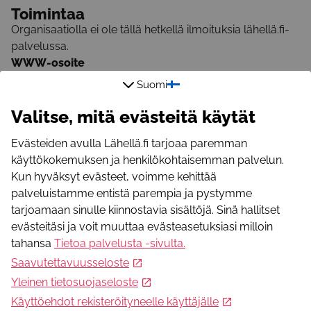
Toimintaa
Organisaatiolla ei ole tällä hetkellä ilmoituksia lähellä.fi-
palvelussa.
WWW-osoite
https://www.epilepsia.fi/yhdistykset/tutustu-
Suomi
alueyhdistyksiin/mikkelin-seudun-epilepsiayhdistys/
Valitse, mitä evästeitä käytät
Sähköpostiosoite
mikkelinseutu@epilepsia.fi
Evästeiden avulla Lähellä.fi tarjoaa paremman
käyttökokemuksen ja henkilökohtaisemman palvelun.
Kun hyväksyt evästeet, voimme kehittää
palveluistamme entistä parempia ja pystymme
tarjoamaan sinulle kiinnostavia sisältöjä. Sinä hallitset
evästeitäsi ja voit muuttaa evästeasetuksiasi milloin
Mikä Lähellä.fi?
tahansa
Tietoa palvelusta -sivulta
.
Lähellä.fi -palvelusta löydät merkityksellistä toimintaa,
Saavutettavuusseloste
yhteisöllisyyttä, apua ja osallistumismahdollisuuksia.
Yleinen tietosuojaseloste
Käyttöehdot rekisteröityneelle käyttäjälle