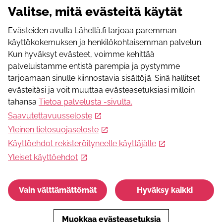
Organisaatiolla ei ole tällä hetkellä ilmoituksia lähellä.fi-
Valitse, mitä evästeitä käytät
palvelussa.
Postiosoite
Evästeiden avulla Lähellä.fi tarjoaa paremman
Kumppanuustalo Artteli, Mustanlahdenkatu 22
käyttökokemuksen ja henkilökohtaisemman palvelun.
33100
Tampere
Kun hyväksyt evästeet, voimme kehittää
Pirkanmaa
,
FI
palveluistamme entistä parempia ja pystymme
WWW-osoite
tarjoamaan sinulle kiinnostavia sisältöjä. Sinä hallitset
https://www.tampereenvanhemmat.fi/
evästeitäsi ja voit muuttaa evästeasetuksiasi milloin
Sähköpostiosoite
tahansa
Tietoa palvelusta -sivulta
.
hallitus@tampereenvanhemmat.fi
Saavutettavuusseloste
Facebook
Yleinen tietosuojaseloste
https://www.facebook.com/tampereenvanhemmat
Käyttöehdot rekisteröityneelle käyttäjälle
Instagram
Yleiset käyttöehdot
https://www.instagram.com/tampereenvanhemmatry?
igsh=dWRlcXRjeXJxbjh6
Vain välttämättömät
Hyväksy kaikki
Muokkaa evästeasetuksia