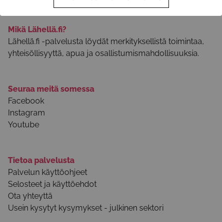
Mikä Lähellä.fi?
Lähellä.fi -palvelusta löydät merkityksellistä toimintaa,
yhteisöllisyyttä, apua ja osallistumismahdollisuuksia.
Seuraa meitä somessa
Facebook
Instagram
Youtube
Tietoa palvelusta
Palvelun käyttöohjeet
Selosteet ja käyttöehdot
Ota yhteyttä
Usein kysytyt kysymykset - julkinen sektori