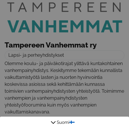
Tampereen Vanhemmat ry
Lapsi- ja perheyhdistykset
Olemme koulu- ja päiväkotirajat ylittävä kuntakohtainen
vanhempainyhdistys. Keskitymme tekemään kunnallista
vaikuttamistyötä lasten ja nuorten hyvinvointia
koskevissa asioissa sekä kehittämään kunnassa
toimivien vanhempainyhdistysten yhteistyötä. Toimimme
vanhempien ja vanhempainyhdistysten
yhteistyöfoorumina kuin myös vanhempien
vaikuttamiskanavana.
Suomi
Toimintaa