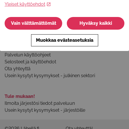
Yleiset käyttöehdot
Seuraa meitä somessa
Facebook
Instagram
Vain välttämättömät
Hyväksy kaikki
Youtube
Muokkaa evästeasetuksia
Tietoa palvelusta
Palvelun käyttöohjeet
Selosteet ja käyttöehdot
Ota yhteyttä
Usein kysytyt kysymykset - julkinen sektori
Tule mukaan!
Ilmoita järjestösi tiedot palveluun
Usein kysytyt kysymykset - järjestöille
©2026 Lähellä.fi
Ota yhteyttä!