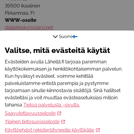
39500
Ikaalinen
Pirkanmaa
,
FI
WWW-osoite
diabeteskyrosjarvi.net
Sähköpostiosoite
Suomi
veikko@malive.fi
Valitse, mitä evästeitä käytät
Puhelinnumero
050 557 0439
Evästeiden avulla Lähellä.fi tarjoaa paremman
käyttökokemuksen ja henkilökohtaisemman palvelun.
Kun hyväksyt evästeet, voimme kehittää
palveluistamme entistä parempia ja pystymme
tarjoamaan sinulle kiinnostavia sisältöjä. Sinä hallitset
evästeitäsi ja voit muuttaa evästeasetuksiasi milloin
Mikä Lähellä.fi?
tahansa
Tietoa palvelusta -sivulta
.
Lähellä.fi -palvelusta löydät merkityksellistä toimintaa,
Saavutettavuusseloste
yhteisöllisyyttä, apua ja osallistumismahdollisuuksia.
Yleinen tietosuojaseloste
Käyttöehdot rekisteröityneelle käyttäjälle