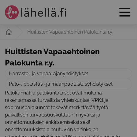
Huittisten Vapaaehtoinen Palokunta r.y.
Huittisten Vapaaehtoinen
Palokunta r.y.
Harraste- ja vapaa-ajanyhdistykset
Palo-, pelastus -ja maanpuolustusyhdistykset
Palokunnat ja palokuntalaiset ovat mukana
rakentamassa turvallista yhteiskuntaa. VPK:t ja
sopimuspalokunnat tekevät merkittävää työtä
paikallisen turvallisuuskulttuurin hyväksi ja
onnettomuuksien ehkäisemiseksi sekä
onnettomuuksista aiheutuvien vahinkojen
vähentämiseksi.Huittisten VPK:ssa on hälytysosasto,