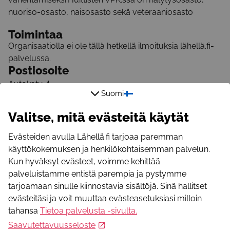
nuoriso-osasto, naisosasto sekä veteraaniosasto
Toimintaa
Organisaatiolla ei ole tällä hetkellä ilmoituksia lähellä.fi-
palvelussa.
Postiosoite
Autokatu 4
Suomi
32700
Huittinen
Satakunta
,
FI
Valitse, mitä evästeitä käytät
Sähköpostiosoite
huittinen.vpk@gmail.com
Evästeiden avulla Lähellä.fi tarjoaa paremman
Puhelinnumero
käyttökokemuksen ja henkilökohtaisemman palvelun.
040 83 510 05
Kun hyväksyt evästeet, voimme kehittää
palveluistamme entistä parempia ja pystymme
tarjoamaan sinulle kiinnostavia sisältöjä. Sinä hallitset
evästeitäsi ja voit muuttaa evästeasetuksiasi milloin
tahansa
Tietoa palvelusta -sivulta
.
Saavutettavuusseloste