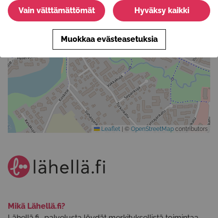
Vain välttämättömät
Hyväksy kaikki
Muokkaa evästeasetuksia
Leaflet
|
©
OpenStreetMap
contributors
Mikä Lähellä.fi?
Lähellä.fi -palvelusta löydät merkityksellistä toimintaa,