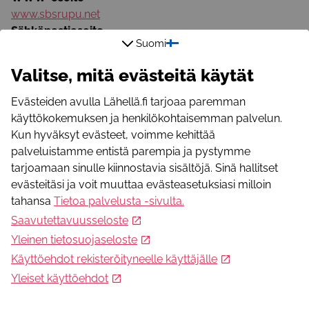
www.sbsrupu.net
Sähköpostiosoite
Suomi
sbsrupu@gmail.com
Valitse, mitä evästeitä käytät
+
−
Evästeiden avulla Lähellä.fi tarjoaa paremman
käyttökokemuksen ja henkilökohtaisemman palvelun.
Kun hyväksyt evästeet, voimme kehittää
palveluistamme entistä parempia ja pystymme
tarjoamaan sinulle kiinnostavia sisältöjä. Sinä hallitset
evästeitäsi ja voit muuttaa evästeasetuksiasi milloin
tahansa
Tietoa palvelusta -sivulta
.
Saavutettavuusseloste
Yleinen tietosuojaseloste
Käyttöehdot rekisteröityneelle käyttäjälle
Yleiset käyttöehdot