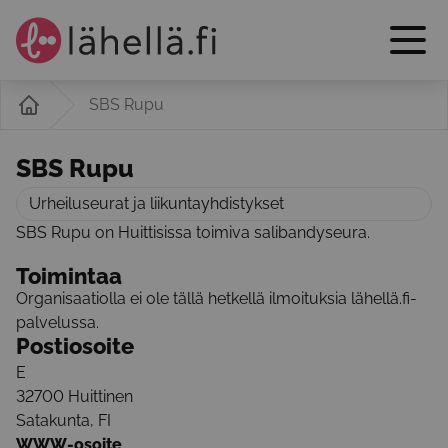
SBS Rupu
SBS Rupu
Urheiluseurat ja liikuntayhdistykset
SBS Rupu on Huittisissa toimiva salibandyseura.
Toimintaa
Organisaatiolla ei ole tällä hetkellä ilmoituksia lähellä.fi-
palvelussa.
Postiosoite
E
32700
Huittinen
Satakunta
,
FI
WWW-osoite