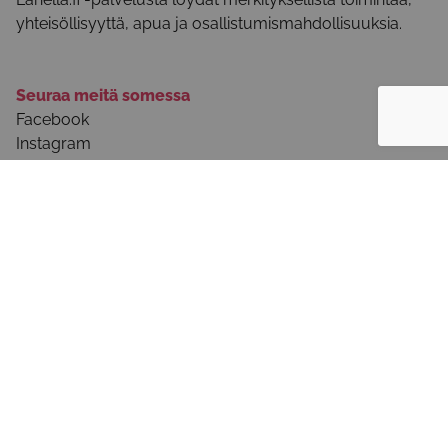
yhteisöllisyyttä, apua ja osallistumismahdollisuuksia.
Seuraa meitä somessa
Facebook
Instagram
Youtube
Tietoa palvelusta
Palvelun käyttöohjeet
Selosteet ja käyttöehdot
Ota yhteyttä
Usein kysytyt kysymykset - julkinen sektori
Tule mukaan!
Ilmoita järjestösi tiedot palveluun