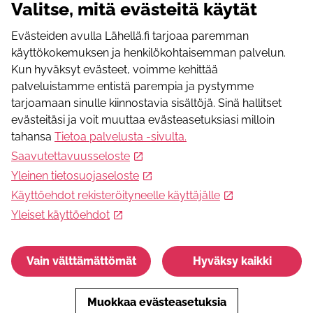
Valitse, mitä evästeitä käytät
arkihallintatreenejä. Koulutuskenttämme sijaitsee
Huittisten keskustan tuntumassa.
Evästeiden avulla Lähellä.fi tarjoaa paremman
käyttökokemuksen ja henkilökohtaisemman palvelun.
Toimintaa
Kun hyväksyt evästeet, voimme kehittää
Organisaatiolla ei ole tällä hetkellä ilmoituksia lähellä.fi-
palveluistamme entistä parempia ja pystymme
palvelussa.
tarjoamaan sinulle kiinnostavia sisältöjä. Sinä hallitset
WWW-osoite
evästeitäsi ja voit muuttaa evästeasetuksiasi milloin
www.huittistenseudunkoirayhdistys.fi
tahansa
Tietoa palvelusta -sivulta
.
Sähköpostiosoite
Saavutettavuusseloste
sihteeri.hsky@gmail.com
Yleinen tietosuojaseloste
Facebook
https://www.facebook.com/groups/113611747700
Käyttöehdot rekisteröityneelle käyttäjälle
Instagram
Yleiset käyttöehdot
www.instagram.com/hsky_ry
Vain välttämättömät
Hyväksy kaikki
Muokkaa evästeasetuksia