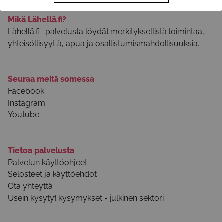
Mikä Lähellä.fi?
Lähellä.fi -palvelusta löydät merkityksellistä toimintaa,
yhteisöllisyyttä, apua ja osallistumismahdollisuuksia.
Seuraa meitä somessa
Facebook
Instagram
Youtube
Tietoa palvelusta
Palvelun käyttöohjeet
Selosteet ja käyttöehdot
Ota yhteyttä
Usein kysytyt kysymykset - julkinen sektori