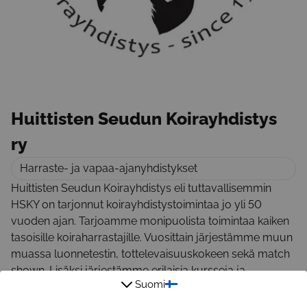
Huittisten Seudun Koirayhdistys
ry
Harraste- ja vapaa-ajanyhdistykset
Huittisten Seudun Koirayhdistys eli tuttavallisemmin
HSKY on tarjonnut koirayhdistystoimintaa jo yli 50
vuoden ajan. Tarjoamme monipuolista toimintaa kaiken
tasoisille koiraharrastajille. Vuosittain järjestämme muun
muassa luonnetestin, tottelevaisuuskokeen sekä match
shown. Lisäksi järjestämme erilaisia kursseja ja
Suomi
koulutuksia, esimerkiksi pk-tottelevaisuustreenejä,
tokotreenejä, pentukursseja, näyttelykursseja sekä