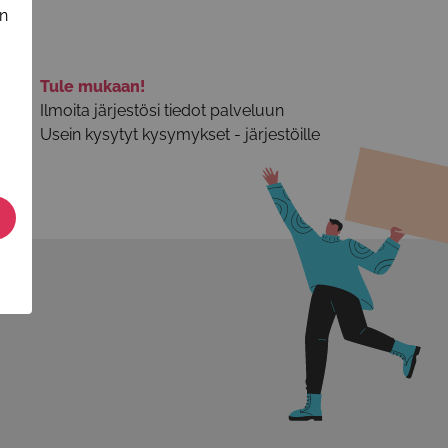
in
Tule mukaan!
Ilmoita järjestösi tiedot palveluun
Usein kysytyt kysymykset - järjestöille
n