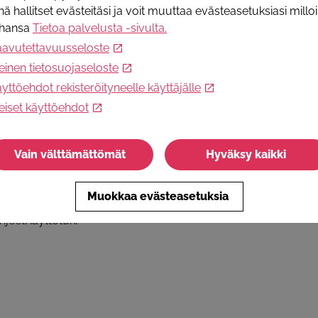
nä hallitset evästeitäsi ja voit muuttaa evästeasetuksiasi millo
ahansa
Tietoa palvelusta -sivulta
.
aavutettavuusseloste
ä somessa
Tietoa palvelusta
einen tietosuojaseloste
Palvelun käyttöohjeet
yttöehdot rekisteröityneelle käyttäjälle
Selosteet ja käyttöehdot
eiset käyttöehdot
Ota yhteyttä
Usein kysytyt kysymykset - julkine
sektori
Vain välttämättömät
Hyväksy kaikki
Muokkaa evästeasetuksia
hjeet
Käyttötuki