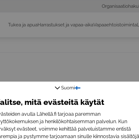
Organisaatiohaku
Tukea ja apua
Harrastukset ja vapaa-aika
Vapaaehtoistoiminta
L
Suomi
alitse, mitä evästeitä käytät
i-palvelussa.
ästeiden avulla Lähellä.fi tarjoaa paremman
äyttökokemuksen ja henkilökohtaisemman palvelun. Kun
väksyt evästeet, voimme kehittää palveluistamme entistä
rempia ja pystymme tarjoamaan sinulle kiinnostavia sisältöjä