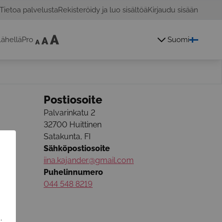
Tietoa palvelusta
Rekisteröidy ja luo sisältöä
Kirjaudu sisään
ähelläPro
Suomi
Postiosoite
Palvarinkatu 2
32700
Huittinen
Satakunta
,
FI
Sähköpostiosoite
iina.kajander@gmail.com
Puhelinnumero
044 548 8219
.