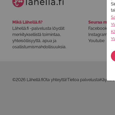
Si
t
S
Mikä Lähellä.fi?
Seuraa meit
Yl
Lähellä.fi -palvelusta löydät
Facebook
Kä
merkityksellistä toimintaa,
Instagram
Yl
yhteisöllisyyttä, apua ja
Youtube
osallistumismahdollisuuksia.
©2026 Lähellä.fi
Ota yhteyttä!
Tietoa palvelusta
Käyttöo