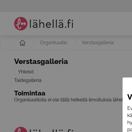
Organisaatio
Verstasgalleria
Verstasgalleria
Yhteisö
Taidegalleria
Toimintaa
V
Organisaatiolla ei ole tällä hetkellä ilmoituksia lähellä.f
Ev
k
hy
pa