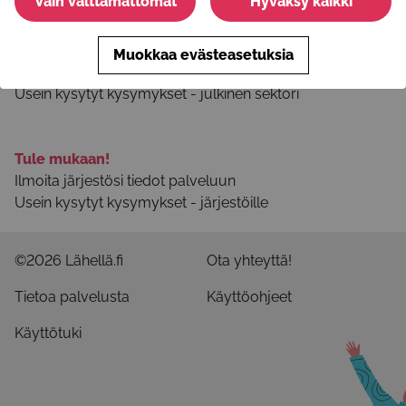
Vain välttämättömät
Hyväksy kaikki
Tietoa palvelusta
Palvelun käyttöohjeet
Selosteet ja käyttöehdot
Muokkaa evästeasetuksia
Ota yhteyttä
Usein kysytyt kysymykset - julkinen sektori
Tule mukaan!
Ilmoita järjestösi tiedot palveluun
Usein kysytyt kysymykset - järjestöille
©2026 Lähellä.fi
Ota yhteyttä!
Tietoa palvelusta
Käyttöohjeet
Käyttötuki