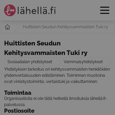
Huittisten Seudun Kehitysvammaisten Tuki ry
Huittisten Seudun
Kehitysvammaisten Tuki ry
Sosiaalialan yhdistykset
Vammaisyhdistykset
Yhdistyksen tarkoitus on kehitysvammaisten henkilöiden
yhdenvertaisuuden edistäminen. Toiminnan muotoina
ovat virkistystoiminta, vertaistuki ja vaikuttaminen.
Toimintaa
Organisaatiolla ei ole tällä hetkellä ilmoituksia lähellä.fi-
palvelussa.
Postiosoite