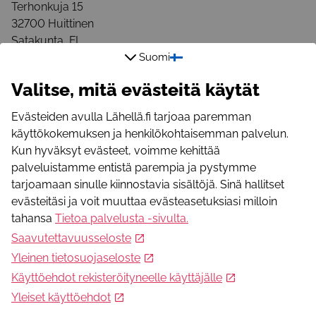
Terhonkuja 15
32700
Huittinen
Satakunta
,
FI
Sähköpostiosoite
Suomi
maritta_tuominen@hotmail.com
Valitse, mitä evästeitä käytät
Evästeiden avulla Lähellä.fi tarjoaa paremman
käyttökokemuksen ja henkilökohtaisemman palvelun.
Kun hyväksyt evästeet, voimme kehittää
palveluistamme entistä parempia ja pystymme
tarjoamaan sinulle kiinnostavia sisältöjä. Sinä hallitset
Mikä Lähellä.fi?
evästeitäsi ja voit muuttaa evästeasetuksiasi milloin
Lähellä.fi -palvelusta löydät merkityksellistä toimintaa,
tahansa
Tietoa palvelusta -sivulta
.
yhteisöllisyyttä, apua ja osallistumismahdollisuuksia.
Saavutettavuusseloste
Yleinen tietosuojaseloste
Seuraa meitä somessa
Käyttöehdot rekisteröityneelle käyttäjälle
Facebook
Yleiset käyttöehdot
Instagram