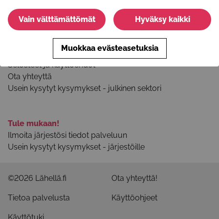
Youtube
Vain välttämättömät
Hyväksy kaikki
Tietoa palvelusta
Muokkaa evästeasetuksia
Palvelun käyttöohjeet
Selosteet ja käyttöehdot
Ota yhteyttä
Usein kysytyt kysymykset - julkinen sektori
Tule mukaan!
Ilmoita järjestösi tiedot palveluun
Usein kysytyt kysymykset - järjestöille
©2026 Lähellä.fi
Ota yhteyttä!
Tietoa palvelusta
Käyttöohjeet
Käyttötuki