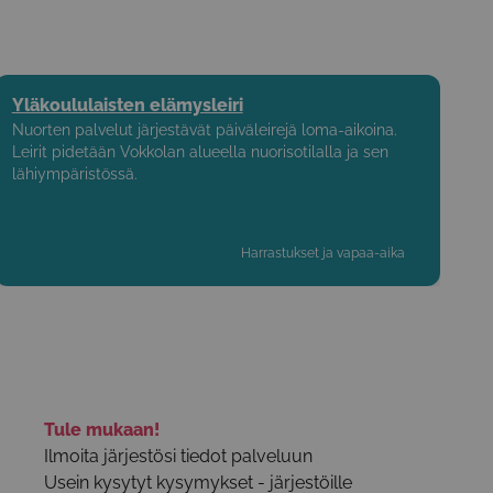
Yläkoululaisten elämysleiri
Nuorten palvelut järjestävät päiväleirejä loma-aikoina.
Leirit pidetään Vokkolan alueella nuorisotilalla ja sen
lähiympäristössä.
Harrastukset ja vapaa-aika
Tule mukaan!
Ilmoita järjestösi tiedot palveluun
Usein kysytyt kysymykset - järjestöille