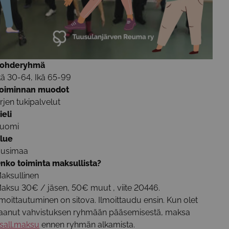
ohderyhmä
kä 30-64, Ikä 65-99
oiminnan muodot
rjen tukipalvelut
ieli
uomi
lue
usimaa
nko toiminta maksullista?
aksullinen
aksu 30€ / jäsen, 50€ muut , viite 20446.
lmoittautuminen on sitova. Ilmoittaudu ensin. Kun olet
aanut vahvistuksen ryhmään pääsemisestä, maksa
sall.maksu
ennen ryhmän alkamista.