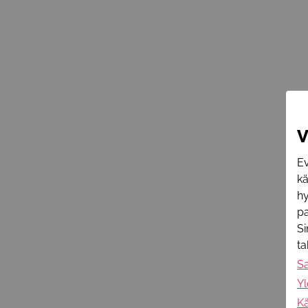
V
Ev
k
hy
pa
Si
t
S
Yl
Kä