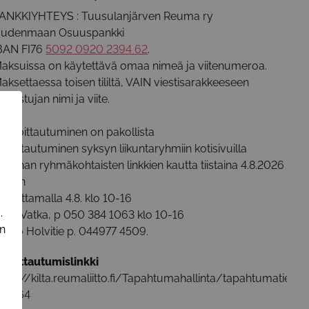
ANKKIYHTEYS : Tuusulanjärven Reuma ry
udenmaan Osuuspankki
BAN FI76
5092 0920 2394 62
.
aksuissa on käytettävä omaa nimeä ja viitenumeroa.
aksettaessa toisen tililtä, VAIN viestisarakkeeseen
sallistujan nimi ja viite.
Ilmoittautuminen on pakollista
lmoittautuminen syksyn liikuntaryhmiin kotisivuilla
iikunnan ryhmäkohtaisten linkkien kautta tiistaina 4.8.2026
lkaen
ai soittamalla 4.8. klo 10-16
.
eidi Vatka, p 050 384 1063 klo 10-16
in
irkko Holvitie p. 044977 4509.
lmoittautumislinkki
ttps://kilta.reumaliitto.fi/Tapahtumahallinta/tapahtumatiedot
d=1564