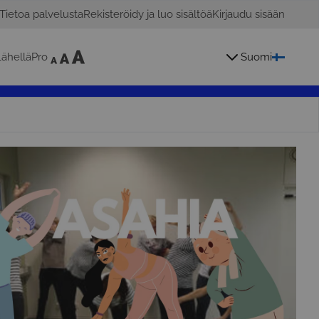
Tietoa palvelusta
Rekisteröidy ja luo sisältöä
Kirjaudu sisään
ähelläPro
Suomi