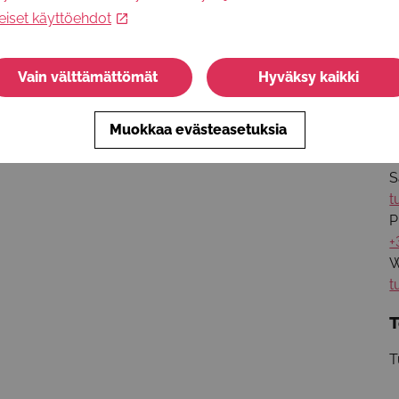
eiset käyttöehdot
I
t
Vain välttämättömät
Hyväksy kaikki
I
+
Muokkaa evästeasetuksia
L
S
t
P
+
W
t
T
T