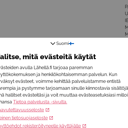
P
U
I
M
M
o
Suomi
alitse, mitä evästeitä käytät
I
ästeiden avulla Lähellä.fi tarjoaa paremman
l
äyttökokemuksen ja henkilökohtaisemman palvelun. Kun
a
väksyt evästeet, voimme kehittää palveluistamme entistä
t
rempia ja pystymme tarjoamaan sinulle kiinnostavia sisältöjä
H
nä hallitset evästeitäsi ja voit muuttaa evästeasetuksiasi millo
P
ahansa
Tietoa palvelusta -sivulta
.
I
aavutettavuusseloste
h
einen tietosuojaseloste
i
yttöehdot rekisteröityneelle käyttäjälle