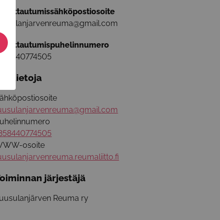
lmoittautumissähköpostiosoite
uusulanjarvenreuma@gmail.com
lmoittautumispuhelinnumero
358440774505
isätietoja
ähköpostiosoite
uusulanjarvenreuma@gmail.com
uhelinnumero
358440774505
WW-osoite
uusulanjarvenreuma.reumaliitto.fi
oiminnan järjestäjä
uusulanjärven Reuma ry