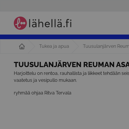
Tukea ja apua
Tuusulanjärven Reum
TUUSULANJÄRVEN REUMAN ASA
Harjoittelu on rentoa, rauhallista ja liikkeet tehdään sei
vaatetus ja vesipullo mukaan.
ryhmää ohjaa Ritva Tervala