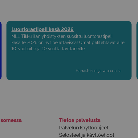
Luontorastipeli kesä 2026
MLL Tikkurilan yhdistyksen suosittu luontorastipeli
kesälle 2026 on nyt pelattavissa! Omat pelitehtävät alle
10-vuotiaille ja 10 vuotta täyttäneille.
Harrastukset ja vapaa-aika
ä somessa
Tietoa palvelusta
Palvelun käyttöohjeet
Selosteet ja käyttöehdot