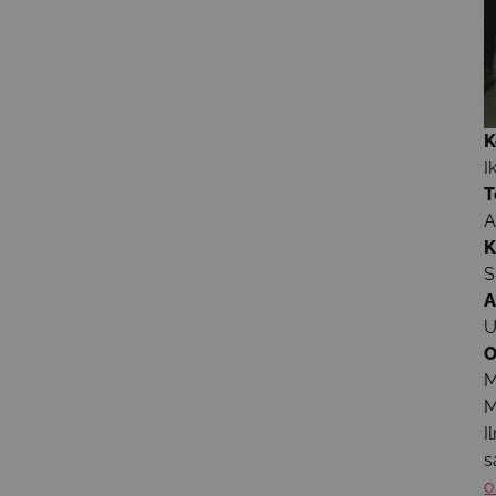
K
I
T
A
K
S
A
U
O
M
M
I
s
o