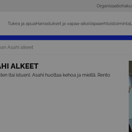
Organisaatiohaku
Tukea ja apua
Harrastukset ja vapaa-aika
Vapaaehtoistoiminta
L
an Asahi alkeet
HI ALKEET
sten (tai istuen). Asahi huoltaa kehoa ja mieltä. Rento