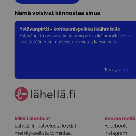
Nämä voisivat kiinnostaa sinua
Ystävänpirtti - kohtaamispaikka ikäihmisille
Ystävänpirtti on avoin kohtaamispaikka ikäihmisille, jossa
järjestetään monimuotoista toimintaa kahvin kera.
Tukea ja apua
Mikä Lähellä.fi?
Seuraa meit
Lähellä.fi -palvelusta löydät
Facebook
merkityksellistä toimintaa,
Instagram