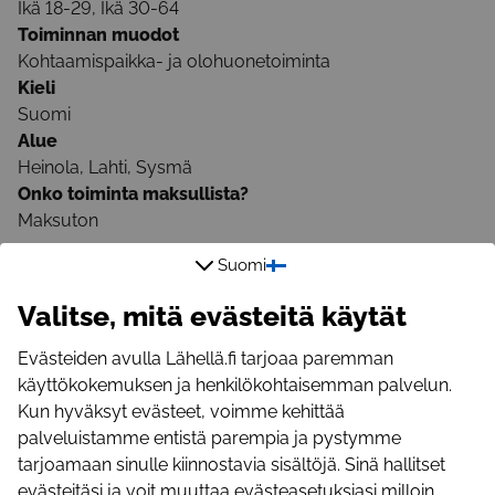
Ikä 18-29, Ikä 30-64
Toiminnan muodot
Kohtaamispaikka- ja olohuonetoiminta
Kieli
Suomi
Alue
Heinola, Lahti, Sysmä
Onko toiminta maksullista?
Maksuton
Suomi
Lisätietoja
Valitse, mitä evästeitä käytät
Sähköpostiosoite
Evästeiden avulla Lähellä.fi tarjoaa paremman
saara.heino@tukiliitto.fi
käyttökokemuksen ja henkilökohtaisemman palvelun.
Sähköpostiosoite
Kun hyväksyt evästeet, voimme kehittää
mari.hakola@tukiliitto.fi
palveluistamme entistä parempia ja pystymme
Puhelinnumero
tarjoamaan sinulle kiinnostavia sisältöjä. Sinä hallitset
+358405954389
evästeitäsi ja voit muuttaa evästeasetuksiasi milloin