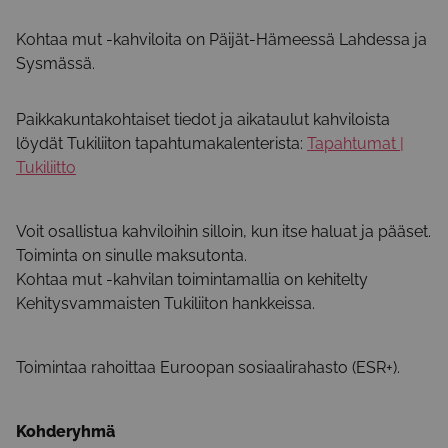
Kohtaa mut -kahviloita on Päijät-Hämeessä Lahdessa ja
Sysmässä.
Paikkakuntakohtaiset tiedot ja aikataulut kahviloista
löydät Tukiliiton tapahtumakalenterista:
Tapahtumat |
Tukiliitto
Voit osallistua kahviloihin silloin, kun itse haluat ja pääset.
Toiminta on sinulle maksutonta.
Kohtaa mut -kahvilan toimintamallia on kehitelty
Kehitysvammaisten Tukiliiton hankkeissa.
Toimintaa rahoittaa Euroopan sosiaalirahasto (ESR+).
Kohderyhmä