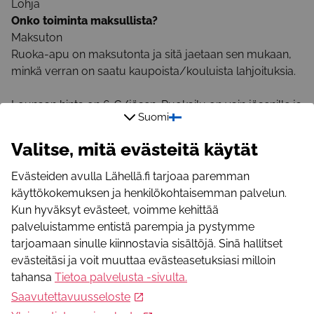
Lohja
Onko toiminta maksullista?
Maksuton
Ruoka-apu on maksutonta ja sitä jaetaan sen mukaan,
minkä verran on saatu kaupoista/kouluista lahjoituksia.
Lounaan hinta on 6 €/jäsen. Ruokailu on vain jäsenille ja
Suomi
jäsenmaksu on työttömältä 7 €/vuosi.
Kannatusjäsenmaksu on 17 €/vuosi.
Valitse, mitä evästeitä käytät
Lisätietoja
Evästeiden avulla Lähellä.fi tarjoaa paremman
käyttökokemuksen ja henkilökohtaisemman palvelun.
Sähköpostiosoite
Kun hyväksyt evästeet, voimme kehittää
lohjanseuduntyottomat@gmail.com
palveluistamme entistä parempia ja pystymme
Puhelinnumero
tarjoamaan sinulle kiinnostavia sisältöjä. Sinä hallitset
+358449755803
evästeitäsi ja voit muuttaa evästeasetuksiasi milloin
WWW-osoite
tahansa
Tietoa palvelusta -sivulta
.
http://www.lohjanseuduntyottomat.fi
Saavutettavuusseloste
Toiminnan järjestäjä