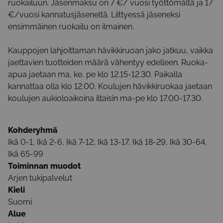
ruokailuun. Jäsenmaksu on 7 €/ vuosi työttömältä ja 17
€/vuosi kannatusjäseneltä. Liittyessä jäseneksi
ensimmäinen ruokailu on ilmainen.
Kauppojen lahjoittaman hävikkiruoan jako jatkuu, vaikka
jaettavien tuotteiden määrä vähentyy edelleen. Ruoka-
apua jaetaan ma, ke, pe klo 12.15-12.30. Paikalla
kannattaa olla klo 12.00. Koulujen hävikkiruokaa jaetaan
koulujen aukioloaikoina iltaisin ma-pe klo 17.00-17.30.
Kohderyhmä
Ikä 0-1, Ikä 2-6, Ikä 7-12, Ikä 13-17, Ikä 18-29, Ikä 30-64,
Ikä 65-99
Toiminnan muodot
Arjen tukipalvelut
Kieli
Suomi
Alue