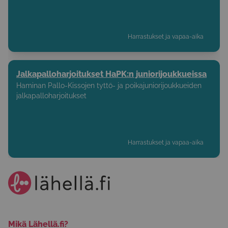
Harrastukset ja vapaa-aika
Jalkapalloharjoitukset HaPK:n juniorijoukkueissa
Haminan Pallo-Kissojen tyttö- ja poikajuniorijoukkueiden
jalkapalloharjoitukset
Harrastukset ja vapaa-aika
Mikä Lähellä.fi?