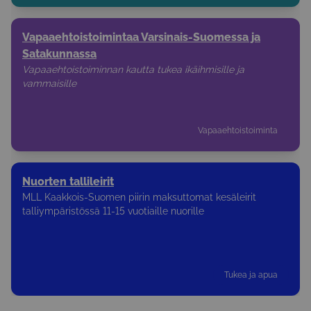
Vapaaehtoistoimintaa Varsinais-Suomessa ja
Satakunnassa
Vapaaehtoistoiminnan kautta tukea ikäihmisille ja
vammaisille
Vapaaehtoistoiminta
Nuorten tallileirit
MLL Kaakkois-Suomen piirin maksuttomat kesäleirit
talliympäristössä 11-15 vuotiaille nuorille
Tukea ja apua