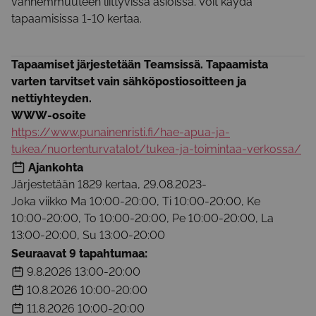
vanhemmuuteen liittyvissä asioissa. Voit käydä
tapaamisissa 1-10 kertaa.
Tapaamiset järjestetään Teamsissä. Tapaamista
varten tarvitset vain sähköpostiosoitteen ja
nettiyhteyden.
WWW-osoite
https://www.punainenristi.fi/hae-apua-ja-
tukea/nuortenturvatalot/tukea-ja-toimintaa-verkossa/
Ajankohta
Järjestetään 1829 kertaa
,
29.08.2023
-
Joka viikko
Ma 10:00-20:00, Ti 10:00-20:00, Ke
10:00-20:00, To 10:00-20:00, Pe 10:00-20:00, La
13:00-20:00, Su 13:00-20:00
Seuraavat 9 tapahtumaa:
9.8.2026
13:00-20:00
10.8.2026
10:00-20:00
11.8.2026
10:00-20:00