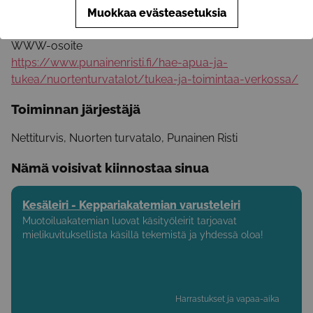
Puhelinnumero
Muokkaa evästeasetuksia
+358981955360
WWW-osoite
https://www.punainenristi.fi/hae-apua-ja-
tukea/nuortenturvatalot/tukea-ja-toimintaa-verkossa/
Toiminnan järjestäjä
Nettiturvis, Nuorten turvatalo, Punainen Risti
Nämä voisivat kiinnostaa sinua
Kesäleiri - Keppariakatemian varusteleiri
Muotoiluakatemian luovat käsityöleirit tarjoavat
mielikuvituksellista käsillä tekemistä ja yhdessä oloa!
Harrastukset ja vapaa-aika