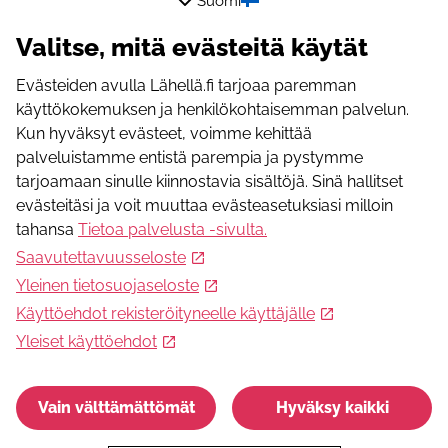
Suomi
Onko toiminta maksullista?
Maksuton
Valitse, mitä evästeitä käytät
Ilmoittautuminen on pakollista
Lue lisää
Tukea ja toimintaa nuorille verkossa - Punainen
Evästeiden avulla Lähellä.fi tarjoaa paremman
Risti
ja varaa aika.
käyttökokemuksen ja henkilökohtaisemman palvelun.
Kun hyväksyt evästeet, voimme kehittää
Ilmoittautumislinkki
palveluistamme entistä parempia ja pystymme
https://www.punainenristi.fi/hae-apua-ja-
tarjoamaan sinulle kiinnostavia sisältöjä. Sinä hallitset
tukea/nuortenturvatalot/tukea-ja-toimintaa-verkossa/
evästeitäsi ja voit muuttaa evästeasetuksiasi milloin
tahansa
Tietoa palvelusta -sivulta
.
Ilmoittautumissähköpostiosoite
Saavutettavuusseloste
digitaalinenturvatalo@redcross.fi
Yleinen tietosuojaseloste
Ilmoittautumispuhelinnumero
Käyttöehdot rekisteröityneelle käyttäjälle
+358981955360
Yleiset käyttöehdot
Lisätietoja
Vain välttämättömät
Hyväksy kaikki
Sähköpostiosoite
digitaalinenturvatalo@redcross.fi