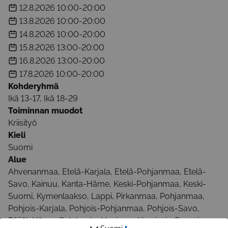
12.8.2026
10:00-20:00
13.8.2026
10:00-20:00
14.8.2026
10:00-20:00
15.8.2026
13:00-20:00
16.8.2026
13:00-20:00
17.8.2026
10:00-20:00
Kohderyhmä
Ikä 13-17, Ikä 18-29
Toiminnan muodot
Kriisityö
Kieli
Suomi
Alue
Ahvenanmaa, Etelä-Karjala, Etelä-Pohjanmaa, Etelä-
Savo, Kainuu, Kanta-Häme, Keski-Pohjanmaa, Keski-
Suomi, Kymenlaakso, Lappi, Pirkanmaa, Pohjanmaa,
Pohjois-Karjala, Pohjois-Pohjanmaa, Pohjois-Savo,
Päijät-Häme, Satakunta, Uusimaa, Varsinais-Suomi