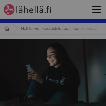
Nettiturvis - Keskusteluapua nuorille netissä