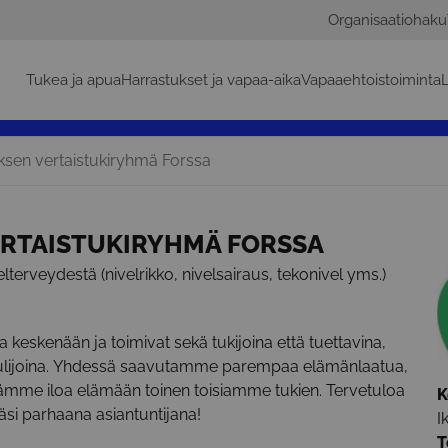
Organisaatiohaku
Tukea ja apua
Harrastukset ja vapaa-aika
Vapaaehtoistoiminta
L
sen vertaistukiryhmä Forssa
ERTAISTUKIRYHMÄ FORSSA
elterveydestä (nivelrikko, nivelsairaus, tekonivel yms.)
ia keskenään ja toimivat sekä tukijoina että tuettavina,
a kuulijoina. Yhdessä saavutamme parempaa elämänlaatua,
ämme iloa elämään toinen toisiamme tukien. Tervetuloa
K
i parhaana asiantuntijana!
I
T