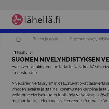
Tukea ja apua
Suomen Nivelyhdistyk
Päättynyt
SUOMEN NIVELYHDISTYKSEN V
Avoin vertaistukiryhmä on tarkoitettu kaikenikäisille niv
kiinnostuneille.
Nivelpiirien vertaisryhmiin osallistuvat ovat tasavertais
vinkkien jakajina ja saajina, kokemusten kertojina j
voitamme nivelsairauden tuottamia vaikeuksia ja löyd
mukaan keskustelemaan nivelterveydestä oman elämäs