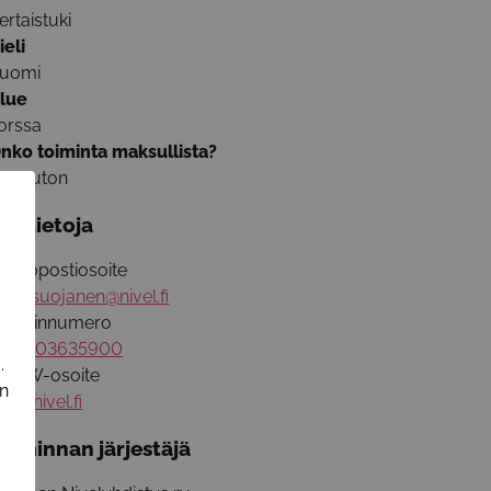
ertaistuki
ieli
uomi
lue
orssa
nko toiminta maksullista?
aksuton
isätietoja
ähköpostiosoite
eva.suojanen@nivel.fi
uhelinnumero
358503635900
.
WW-osoite
in
ww.nivel.fi
oiminnan järjestäjä