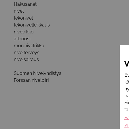
Hakusanat:
nivel
tekonivel
tekonivelleikkaus
nivelrikko
artroosi
moninivelrikko
nivelterveys
nivelsairaus
V
Suomen Nivelyhdistys
Ev
Forssan nivelpiiri
k
hy
pa
Si
t
S
Yl