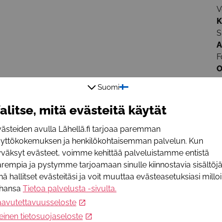
V
K
S
A
F
O
M
Suomi
L
alitse, mitä evästeitä käytät
S
ästeiden avulla Lähellä.fi tarjoaa paremman
e
äyttökokemuksen ja henkilökohtaisemman palvelun. Kun
P
väksyt evästeet, voimme kehittää palveluistamme entistä
+
rempia ja pystymme tarjoamaan sinulle kiinnostavia sisältöjä
W
nä hallitset evästeitäsi ja voit muuttaa evästeasetuksiasi millo
w
ahansa
Tietoa palvelusta -sivulta
.
T
aavutettavuusseloste
einen tietosuojaseloste