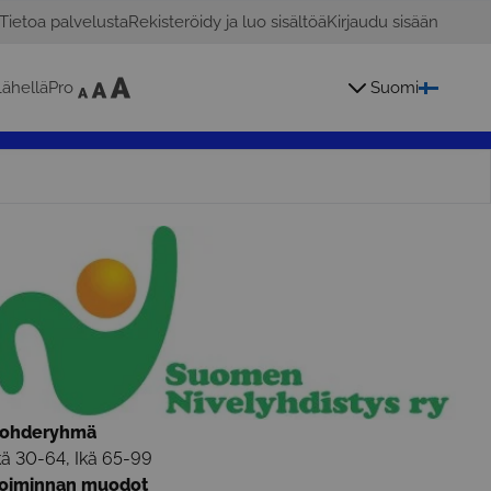
Tietoa palvelusta
Rekisteröidy ja luo sisältöä
Kirjaudu sisään
ähelläPro
Suomi
ohderyhmä
kä 30-64, Ikä 65-99
oiminnan muodot