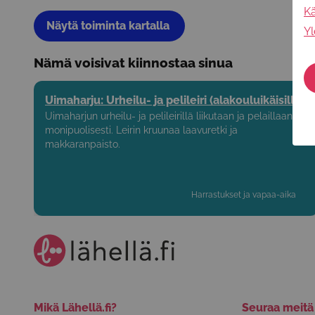
Kä
Näytä toiminta kartalla
Yl
Nämä voisivat kiinnostaa sinua
Uimaharju: Urheilu- ja pelileiri (alakouluikäisille)
Uimaharjun urheilu- ja pelileirillä liikutaan ja pelaillaan
monipuolisesti. Leirin kruunaa laavuretki ja
makkaranpaisto.
Harrastukset ja vapaa-aika
Mikä Lähellä.fi?
Seuraa meit