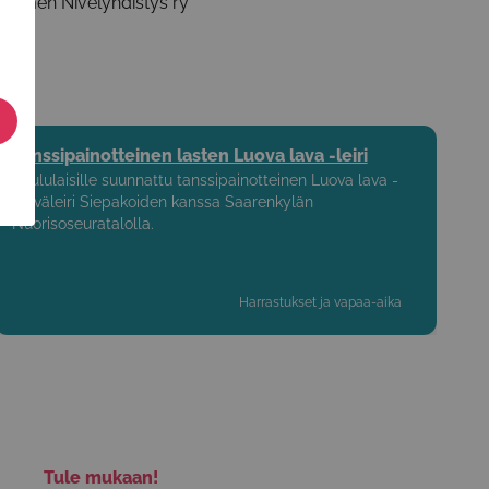
uomen Nivelyhdistys ry
Tanssipainotteinen lasten Luova lava -leiri
Koululaisille suunnattu tanssipainotteinen Luova lava -
päiväleiri Siepakoiden kanssa Saarenkylän
Nuorisoseuratalolla.
Harrastukset ja vapaa-aika
Tule mukaan!