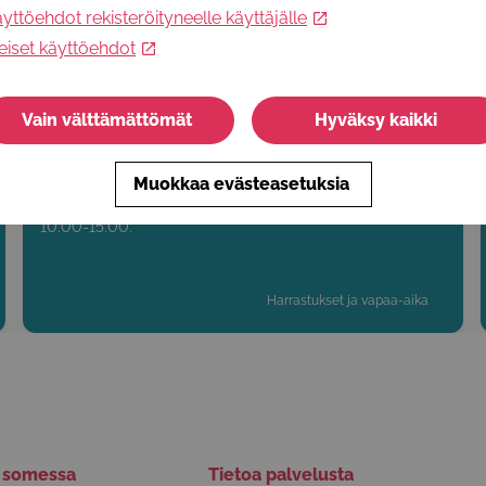
S
yttöehdot rekisteröityneelle käyttäjälle
eiset käyttöehdot
Vain välttämättömät
Hyväksy kaikki
Kivistö, päiväleiri - Kamun elokuinen
kesäseikkailu
Muokkaa evästeasetuksia
Vantaan Lastenliiton päiväleiri Kivistössä 3.-7.8.2026 klo
10.00-15.00.
Harrastukset ja vapaa-aika
ä somessa
Tietoa palvelusta