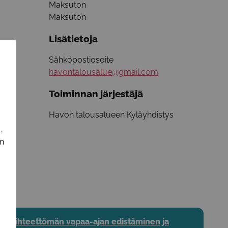
Maksuton
Maksuton
Lisätietoja
Sähköpostiosoite
havontalousalue@gmail.com
Toiminnan järjestäjä
Havon talousalueen Kyläyhdistys
.
in
Päihteettömän vapaa-ajan edistäminen ja