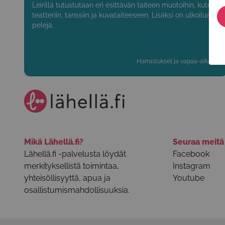
Leirillä tutustutaan eri esittävän taiteen muotoihin, kuten
teatteriin, tanssiin ja kuvataiteeseen. Lisäksi on ulkoilua ja
pelejä.
Harrastukset ja vapaa-aika
Mikä Lähellä.fi?
Seuraa meit
Lähellä.fi -palvelusta löydät
Facebook
merkityksellistä toimintaa,
Instagram
yhteisöllisyyttä, apua ja
Youtube
osallistumismahdollisuuksia.