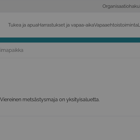
Organisaatiohaku
Tukea ja apua
Harrastukset ja vapaa-aika
Vapaaehtoistoiminta
L
uimapaikka
 Viereinen metsästysmaja on yksityisaluetta.