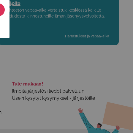
ylläpito
Päihteetön vapaa-aika vertaistuki keskiössä kaikille
raittiudesta kiinnostuneille ilman jäsenyysvelvoitetta.
Harrastukset ja vapaa-aika
Tule mukaan!
Ilmoita järjestösi tiedot palveluun
Usein kysytyt kysymykset - järjestöille
n