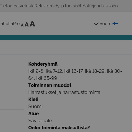
Tietoa palvelusta
Rekisteröidy ja luo sisältöä
Kirjaudu sisään
ähelläPro
Suomi
Kohderyhmä
Ikä 2-6, Ikä 7-12, Ikä 13-17, Ikä 18-29, Ikä 30-
64, Ikä 65-99
Toiminnan muodot
Harrastukset ja harrastustoiminta
Kieli
Suomi
Alue
Savitaipale
Onko toiminta maksullista?