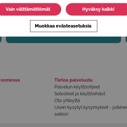
Nuorten palvelut järjestävät päiväleirejä loma-aikoina.
Leirit pidetään Vokkolan alueella nuorisotilalla ja sen
Vain välttämättömät
Hyväksy kaikki
lähiympäristössä.
Muokkaa evästeasetuksia
Harrastukset ja vapaa-aika
ä somessa
Tietoa palvelusta
Palvelun käyttöohjeet
Selosteet ja käyttöehdot
Ota yhteyttä
Usein kysytyt kysymykset - julkine
sektori