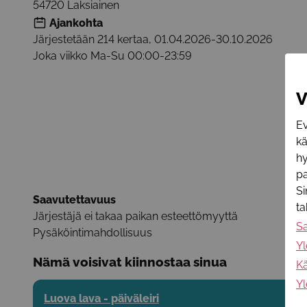
54720
Laksiainen
Ajankohta
Järjestetään 214 kertaa
,
01.04.2026
-
30.10.2026
Joka viikko
Ma-Su 00:00-23:59
V
Ev
k
hy
pa
Si
Saavutettavuus
t
Järjestäjä ei takaa paikan esteettömyyttä
S
Pysäköintimahdollisuus
Yl
Nämä voisivat kiinnostaa sinua
Kä
Yl
Luova lava - päiväleiri