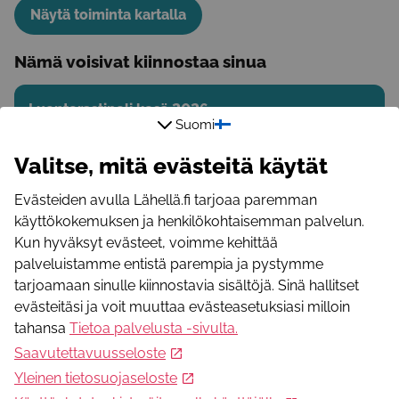
Näytä toiminta kartalla
Nämä voisivat kiinnostaa sinua
Luontorastipeli kesä 2026
Suomi
MLL Tikkurilan yhdistyksen suosittu luontorastipeli kesälle
2026 on nyt pelattavissa! Omat pelitehtävät alle 10-
Valitse, mitä evästeitä käytät
vuotiaille ja 10 vuotta täyttäneille.
Evästeiden avulla Lähellä.fi tarjoaa paremman
käyttökokemuksen ja henkilökohtaisemman palvelun.
Harrastukset ja vapaa-aika
Kun hyväksyt evästeet, voimme kehittää
palveluistamme entistä parempia ja pystymme
tarjoamaan sinulle kiinnostavia sisältöjä. Sinä hallitset
Uimaharju: Urheilu- ja pelileiri (alakouluikäisille)
evästeitäsi ja voit muuttaa evästeasetuksiasi milloin
Uimaharjun urheilu- ja pelileirillä liikutaan ja pelaillaan
tahansa
Tietoa palvelusta -sivulta
.
monipuolisesti. Leirin kruunaa laavuretki ja
makkaranpaisto.
Saavutettavuusseloste
Yleinen tietosuojaseloste