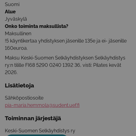
Suomi
Alue
Jyväskylä
Onko toiminta maksullista?
Maksullinen
!5 käyntikertaa yhdistyksen jäsenille 135e ja ei- jäsenille
160euroa.
Maksu Keski-Suomen Selkäyhdistyksen Selkäyhdistys
ry:n tilille FI68 5290 0240 1392 36, visti: Pilates kevät
2026.
Lisätietoja
Sähköpostiosoite
pia-maria.hemmola@sudent.uef.fi
Toiminnan järjestäjä
Keski-Suomen Selkäyhdistys ry