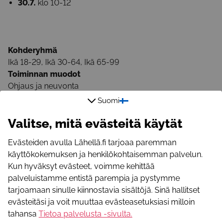
30.7.
klo 10-12
Kohderyhmä
Ikä 18-29, Ikä 30-64, Ikä 65-99
Toiminnan muodot
Ohjaus ja neuvonta
Kieli
Suomi
Suomi
Valitse, mitä evästeitä käytät
Alue
Joensuu
Evästeiden avulla Lähellä.fi tarjoaa paremman
Onko toiminta maksullista?
käyttökokemuksen ja henkilökohtaisemman palvelun.
Maksuton
Kun hyväksyt evästeet, voimme kehittää
Lisätietoja
palveluistamme entistä parempia ja pystymme
tarjoamaan sinulle kiinnostavia sisältöjä. Sinä hallitset
Puhelinnumero
evästeitäsi ja voit muuttaa evästeasetuksiasi milloin
+358505430855
tahansa
Tietoa palvelusta -sivulta
.