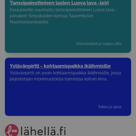
Tanssipainotteinen lasten Luova lava -leiri
Koululaisille suunnattu tanssipainotteinen Luova lava -
päiväleiri Siepakoiden kanssa Saarenkylän
Nuorisoseuratalolla.
Harrastukset ja vapaa-aika
Ystävänpirtti - kohtaamispaikka ikäihmisille
Ystävänpirtti on avoin kohtaamispaikka ikäihmisille, jossa
järjestetään monimuotoista toimintaa kahvin kera.
Tukea ja apua