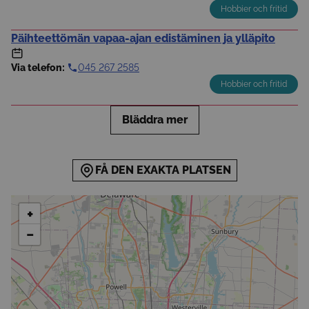
Hobbier och fritid
Päihteettömän vapaa-ajan edistäminen ja ylläpito
Via telefon:
045 267 2585
Hobbier och fritid
Bläddra mer
FÅ DEN EXAKTA PLATSEN
+
−