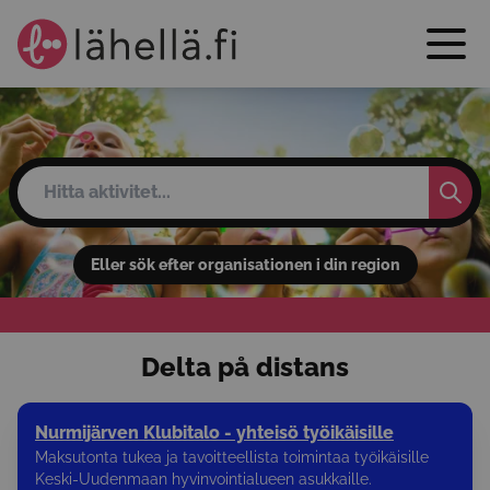
Eller sök efter organisationen i din region
Delta på distans
Nurmijärven Klubitalo - yhteisö työikäisille
Maksutonta tukea ja tavoitteellista toimintaa työikäisille
Keski-Uudenmaan hyvinvointialueen asukkaille.