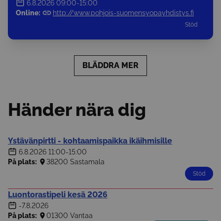
6.8.2026
09:00-15:00
Online:
http://www.pohjois-suomensyopayhdistys.fi
Stöd
BLÄDDRA MER
Händer nära dig
Ystävänpirtti - kohtaamispaikka ikäihmisille
6.8.2026
11:00-15:00
På plats:
38200 Sastamala
Stöd
Luontorastipeli kesä 2026
-7.8.2026
På plats:
01300 Vantaa