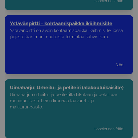
Hobbier och fritid
Ystävänpirtti - kohtaamispaikka ikäihmisille
Ystävänpirtti on avoin kohtaamispaikka ikäihmisille, jossa
järjestetään monimuotoista toimintaa kahvin kera.
Stöd
Uimaharju: Urheilu- ja pelileiri (alakouluikäisille)
Uimaharjun urheilu- ja pelileirillä liikutaan ja pelaillaan
monipuolisesti. Leirin kruunaa laavuretki ja
makkaranpaisto.
Hobbier och fritid