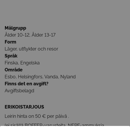
Målgrupp
Ålder 10-12, Ålder 13-17
Form
Läger, utflykter och resor
Språk
Finska, Engelska
Område
Esbo, Helsingfors, Vanda, Nyland
Finns det en avgift?
Avgiftsbelagd
ERIKOISTARJOUS
Leirin hinta on 50 € per päivä .
(ei sisällä BOFFER-varusteita, NERF-ammuksia,