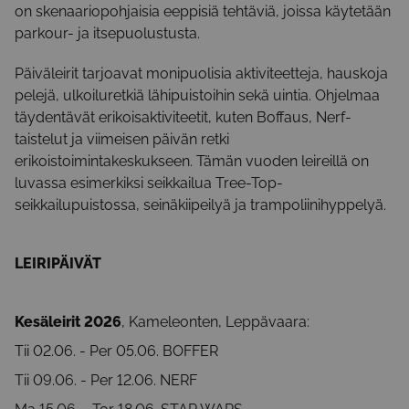
on skenaariopohjaisia eeppisiä tehtäviä, joissa käytetään
parkour- ja itsepuolustusta.
Päiväleirit tarjoavat monipuolisia aktiviteetteja, hauskoja
pelejä, ulkoiluretkiä lähipuistoihin sekä uintia. Ohjelmaa
täydentävät erikoisaktiviteetit, kuten Boffaus, Nerf-
taistelut ja viimeisen päivän retki
erikoistoimintakeskukseen. Tämän vuoden leireillä on
luvassa esimerkiksi seikkailua Tree-Top-
seikkailupuistossa, seinäkiipeilyä ja trampoliinihyppelyä.
LEIRIPÄIVÄT
Kesäleirit 2026
, Kameleonten, Leppävaara:
Tii 02.06. - Per 05.06. BOFFER
Tii 09.06. - Per 12.06. NERF