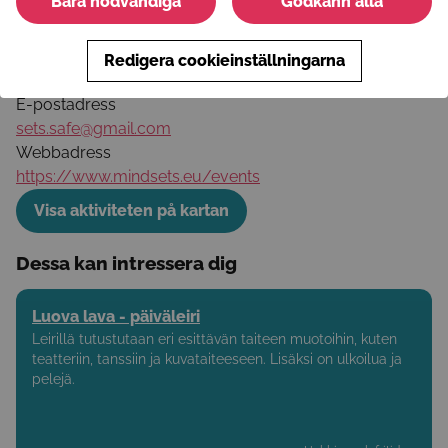
Bara nödvändiga
Godkänn alla
+358105796250
Redigera cookieinställningarna
Läs mer
E-postadress
sets.safe@gmail.com
Webbadress
https://www.mindsets.eu/events
Visa aktiviteten på kartan
Dessa kan intressera dig
Luova lava - päiväleiri
Leirillä tutustutaan eri esittävän taiteen muotoihin, kuten
teatteriin, tanssiin ja kuvataiteeseen. Lisäksi on ulkoilua ja
pelejä.