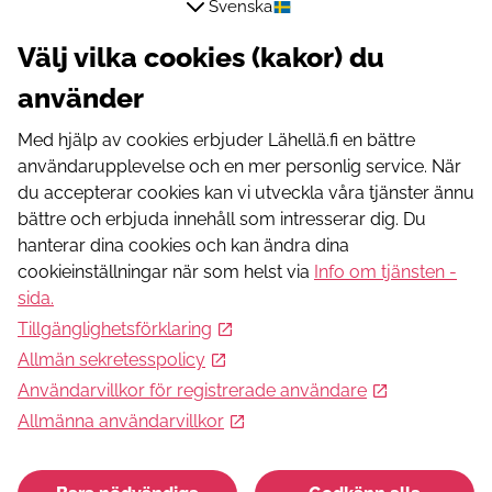
Svenska
aktiviteettipuiston maksua).
Välj vilka cookies (kakor) du
Jos varaat ennen huhti -kuun loppua, voit saada boffer-
använder
tai nerf-ammuksia ilmaiseksi.
Med hjälp av cookies erbjuder Lähellä.fi en bättre
användarupplevelse och en mer personlig service. När
Registrering krävs
du accepterar cookies kan vi utveckla våra tjänster ännu
bättre och erbjuda innehåll som intresserar dig. Du
hanterar dina cookies och kan ändra dina
cookieinställningar när som helst via
Info om tjänsten -
sida
.
Registreringslänk
Tillgänglighetsförklaring
https://www.mindsets.eu/landing-pages/safe-action-
Allmän sekretesspolicy
camps
Användarvillkor för registrerade användare
Registrerings e-postadress
Allmänna användarvillkor
sets.safe@gmail.com
Registrerings telefonnummer