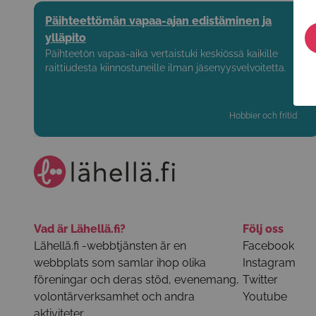
Päihteettömän vapaa-ajan edistäminen ja
ylläpito
Päihteetön vapaa-aika vertaistuki keskiössä kaikille
raittiudesta kiinnostuneille ilman jäsenyysvelvoitetta.
Hobbier och fritid
Vad är Lähellä.fi?
Följ oss
Lähellä.fi -webbtjänsten är en
Facebook
webbplats som samlar ihop olika
Instagram
föreningar och deras stöd, evenemang,
Twitter
volontärverksamhet och andra
Youtube
aktiviteter.