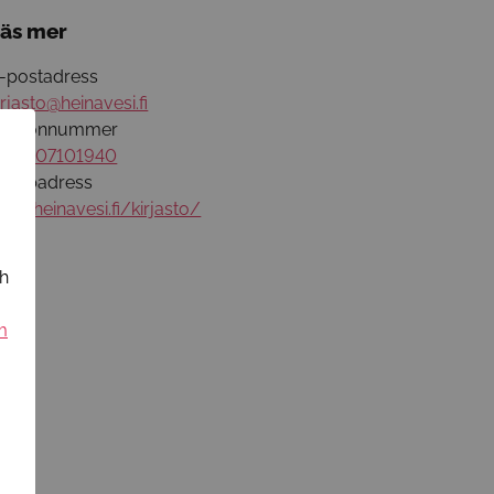
äs mer
-postadress
irjasto@heinavesi.fi
elefonnummer
358407101940
ebbadress
ww.heinavesi.fi/kirjasto/
ch
m