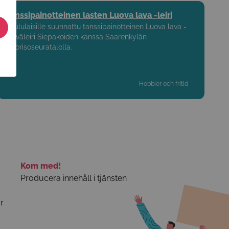
Tanssipainotteinen lasten Luova lava -leiri
Koululaisille suunnattu tanssipainotteinen Luova lava -
päiväleiri Siepakoiden kanssa Saarenkylän
Nuorisoseuratalolla.
Hobbier och fritid
Kom med!
Producera innehåll i tjänsten
r