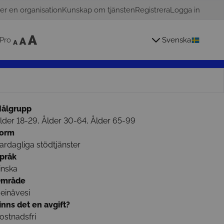
er en organisation
Kunskap om tjänsten
Registrera
Logga in
Pro
Svenska
ålgrupp
lder 18-29, Ålder 30-64, Ålder 65-99
orm
ardagliga stödtjänster
pråk
inska
mråde
einävesi
inns det en avgift?
ostnadsfri