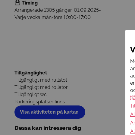
Timing
Arrangerade 1305 gånger
,
01.09.2025
-
Varje vecka
mån-tors 10:00-17:00
V
Me
an
Tillgänglighet
ac
Tillgängligt med rullstol
er
Tillgängligt med rollator
oc
Tillgängligt wc
tj
Parkeringsplatser finns
Ti
Visa aktiviteten på kartan
Al
An
Dessa kan intressera dig
Al