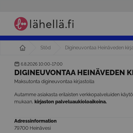
Stöd
Digineuvontaa Heinäveden kirja
6.8.2026
10:00-17:00
DIGINEUVONTAA HEINÄVEDEN K
Maksutonta digineuvontaa kirjastolla
Autamme asiakasta erilaisten verkkopalveluiden käyt
mukaan,
kirjaston palveluaukioloaikoina.
Adressinformation
79700
Heinävesi