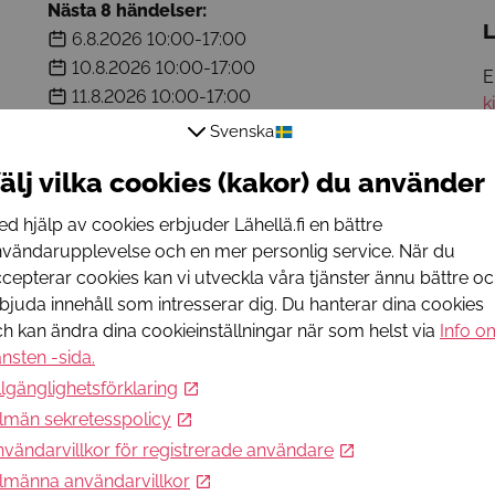
Nästa 8 händelser:
L
6.8.2026
10:00-17:00
10.8.2026
10:00-17:00
E
11.8.2026
10:00-17:00
k
12.8.2026
10:00-17:00
T
Svenska
13.8.2026
10:00-17:00
+
älj vilka cookies (kakor) du använder
17.8.2026
10:00-17:00
W
w
18.8.2026
10:00-17:00
d hjälp av cookies erbjuder Lähellä.fi en bättre
19.8.2026
10:00-17:00
vändarupplevelse och en mer personlig service. När du
cepterar cookies kan vi utveckla våra tjänster ännu bättre o
bjuda innehåll som intresserar dig. Du hanterar dina cookies
h kan ändra dina cookieinställningar när som helst via
Info o
änsten -sida
.
llgänglighetsförklaring
lmän sekretesspolicy
vändarvillkor för registrerade användare
lmänna användarvillkor