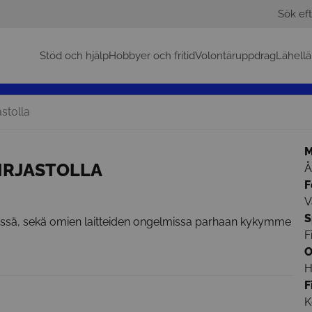
Sök eft
Stöd och hjälp
Hobbyer och fritid
Volontäruppdrag
Lähellä
stolla
M
IRJASTOLLA
Å
F
V
S
össä, sekä omien laitteiden ongelmissa parhaan kykymme
F
O
H
F
K