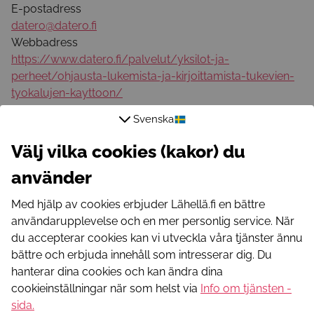
E-postadress
datero@datero.fi
Webbadress
https://www.datero.fi/palvelut/yksilot-ja-
perheet/ohjausta-lukemista-ja-kirjoittamista-tukevien-
tyokalujen-kayttoon/
Webbadress
Svenska
https://www.datero.fi/sv/tjanster/individer-och-
familjer/handledning-for-att-underlatta-ibruktagandet-
Välj vilka cookies (kakor) du
av-applikationer-som-underlattar-lasning-skrivning-
använder
och-koncentration/
Telefonnummer
Med hjälp av cookies erbjuder Lähellä.fi en bättre
+358408387059
användarupplevelse och en mer personlig service. När
Telefonnummer
du accepterar cookies kan vi utveckla våra tjänster ännu
+358500171516
bättre och erbjuda innehåll som intresserar dig. Du
Webbadress
hanterar dina cookies och kan ändra dina
https://www.datero.fi/en/for-students-2/guidance-
cookieinställningar när som helst via
Info om tjänsten -
sessions/
sida
.