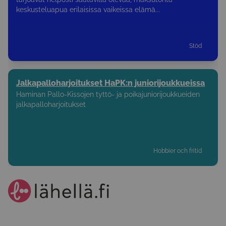
keskusteluapua erilaisissa vaikeissa elämä...
Stöd
Jalkapalloharjoitukset HaPK:n juniorijoukkueissa
Haminan Pallo-Kissojen tyttö- ja poikajuniorijoukkueiden
jalkapalloharjoitukset
Hobbier och fritid