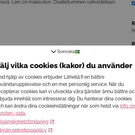
sessä. Leiri on maksuton. Osallistuminen vahvistetaan
R
h
R
j
Svenska
älj vilka cookies (kakor) du använder
R
+
d hjälp av cookies erbjuder Lähellä.fi en bättre
L
vändarupplevelse och en mer personlig service. När du
cepterar cookies kan vi utveckla våra tjänster ännu bättre o
E
bjuda innehåll som intresserar dig. Du hanterar dina cookies
j
h kan ändra dina cookieinställningar när som helst via
Info o
T
änsten -sida
.
+
llgänglighetsförklaring
W
lmän sekretesspolicy
h