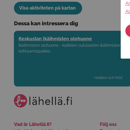
An
Visa aktiviteten på kartan
Al
Dessa kan intressera dig
Keskustan Ikäihmisten olohuone
Ikäihmisten olohuone - kaikkien oululaisten ikäihmisten
kohtaamispaikka.
Hobbier och fritid
Vad är Lähellä.fi?
Följ oss