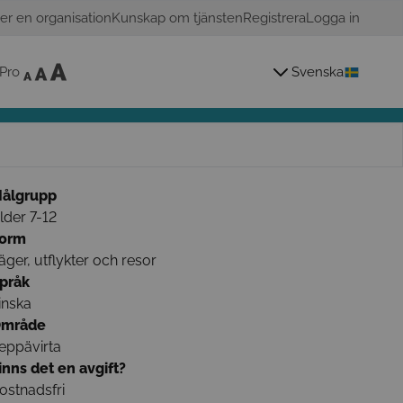
er en organisation
Kunskap om tjänsten
Registrera
Logga in
Pro
Svenska
ålgrupp
lder 7-12
orm
äger, utflykter och resor
pråk
inska
mråde
eppävirta
inns det en avgift?
ostnadsfri