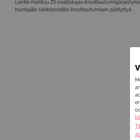
Leirille mahtuu 25 osallistujaa ilmoittautumisjärjestyk
huoltajille sähköpostilla ilmoittautumisen päätyttyä.
V
Me
an
ac
er
oc
tj
Ti
Al