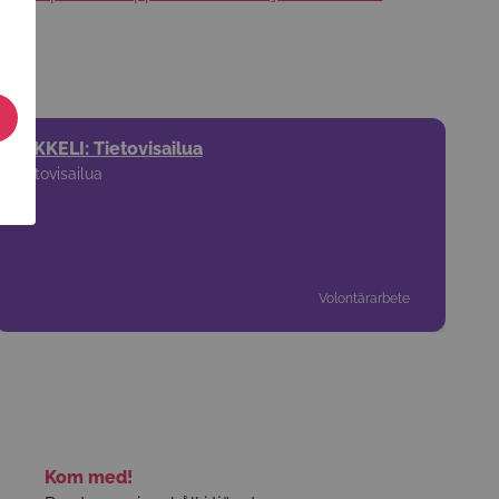
MIKKELI: Tietovisailua
Tietovisailua
Volontärarbete
Kom med!