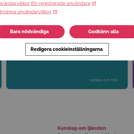
vändarvillkor för registrerade användare
lmänna användarvillkor
Bara nödvändiga
Godkänn alla
Luova lava - päiväleiri
Luova lava -tanssileirillä on luvassa vauhdikkaita
Redigera cookieinställningarna
tanssitunteja, showtanssista lattareihin ja
kansantanssista kehonhuoltoon unohtamatta leikkihetkiä!
Hobbier och fritid
Kunskap om tjänsten