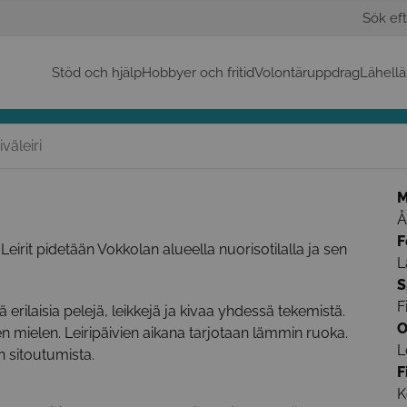
Sök eft
Stöd och hjälp
Hobbyer och fritid
Volontäruppdrag
Lähellä
väleiri
M
Å
F
Leirit pidetään Vokkolan alueella nuorisotilalla ja sen
L
S
F
 erilaisia pelejä, leikkejä ja kivaa yhdessä tekemistä.
O
en mielen. Leiripäivien aikana tarjotaan lämmin ruoka.
L
n sitoutumista.
F
K