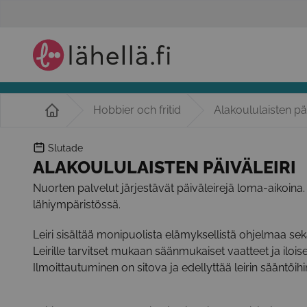
Hobbier och fritid
Alakoululaisten päi
Slutade
ALAKOULULAISTEN PÄIVÄLEIRI
Nuorten palvelut järjestävät päiväleirejä loma-aikoina. 
lähiympäristössä.
Leiri sisältää monipuolista elämyksellistä ohjelmaa sekä
Leirille tarvitset mukaan säänmukaiset vaatteet ja ilois
Ilmoittautuminen on sitova ja edellyttää leirin sääntöihi