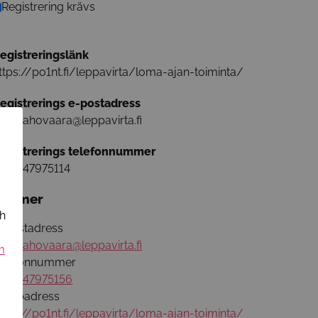
Registrering krävs
egistreringslänk
ttps://po1nt.fi/leppavirta/loma-ajan-toiminta/
egistrerings e-postadress
anne.ahovaara@leppavirta.fi
egistrerings telefonnummer
358447975114
äs mer
ch
-postadress
anne.ahovaara@leppavirta.fi
m
elefonnummer
358447975156
ebbadress
ttps://po1nt.fi/leppavirta/loma-ajan-toiminta/