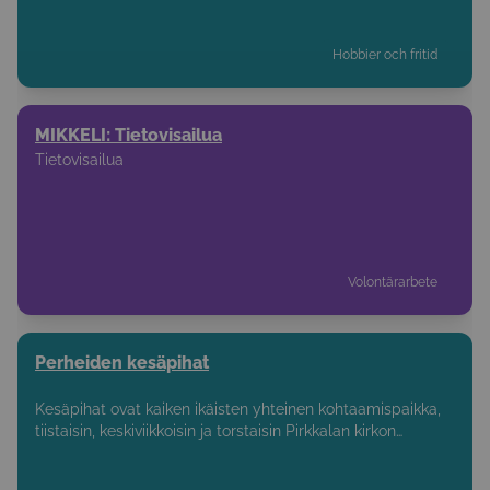
Hobbier och fritid
MIKKELI: Tietovisailua
Tietovisailua
Volontärarbete
Perheiden kesäpihat
Kesäpihat ovat kaiken ikäisten yhteinen kohtaamispaikka,
tiistaisin, keskiviikkoisin ja torstaisin Pirkkalan kirkon
pihapiirissä klo 9-12.