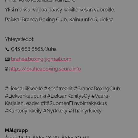
Yksi maksu, vapaa pääsy kaikille kesän vuoroille.
Paikka: Brahea Boxing Club, Kainuuntie 5, Lieksa
Yhteystiedot:
📞 045 668 6565/Juha
📧
brahea.boxing@gmail.com
🌐
https://braheaboxing.seura.info
#LieksaLiikkeelle #Kesätreenit #BraheaBoxingClub
#Lieksankaupunki #LieksanKehitysOy #Vaara-
KarjalanLeader #ItäSuomenElinvoimakeskus
#Kuntonyrkkeily #Nyrkkeily #Thainyrkkeily
Målgrupp
Ålder 13-17, Ålder 18-29, Ålder 30-64