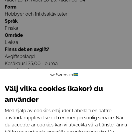
Form
Hobbyer och fritidsaktiviteter
Språk
Finska
Område
Lieksa
Finns det en avgift?
Avgiftsbelagd
Kesäkausi 25,00:- euroa.
Registrering krävs
Svenska
Välj vilka cookies (kakor) du
Registreringslänk
använder
https://braheaboxing.seura.info
Med hjälp av cookies erbjuder Lähellä.fi en bättre
Registrerings e-postadress
användarupplevelse och en mer personlig service. När
brahea.boxing@gmail.com
du accepterar cookies kan vi utveckla våra tjänster ännu
Registrerings telefonnummer
bättre och erbjuda innehåll som intresserar dig. Du