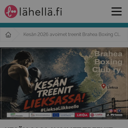
Kesän 2026 avoimet treenit Brahea Boxing Clubin salilla