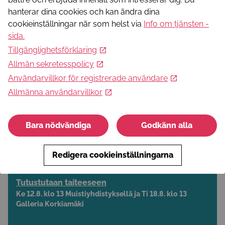
+358456686565
hanterar dina cookies och kan ändra dina
cookieinställningar när som helst via
Info om tjänsten -
Läs mer
sida
.
Tillgänglighetsförklaring
E-postadress
Allmän sekretesspolicy
brahea.boxing@gmail.com
Telefonnummer
Användarvillkor för registrerade användare
+358456686565
Allmänna användarvillkor
Webbadress
https://braheaboxing.seura.info/
Bara nödvändiga
Godkänn alla
Visa aktiviteten på kartan
Redigera cookieinställningarna
Dessa kan intressera dig
Tutustutaan taiteeseen
Ke 12.8. klo 13 Muistiyhdistyksellä ja Ti 18.8. klo 13
Galleria Korkiamäki