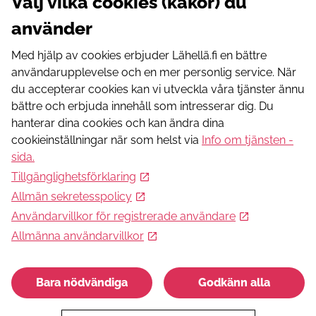
Välj vilka cookies (kakor) du
Telefonnummer
+358408651364
använder
Webbadress
https://uusimaa.keliakiayhdistys.fi/tapahtumat/
Med hjälp av cookies erbjuder Lähellä.fi en bättre
användarupplevelse och en mer personlig service. När
Visa aktiviteten på kartan
du accepterar cookies kan vi utveckla våra tjänster ännu
bättre och erbjuda innehåll som intresserar dig. Du
Dessa kan intressera dig
hanterar dina cookies och kan ändra dina
cookieinställningar när som helst via
Info om tjänsten -
Päihteettömän vapaa-ajan edistäminen ja ylläpito
sida
.
Päihteetön vapaa-aika vertaistuki keskiössä kaikille
Tillgänglighetsförklaring
raittiudesta kiinnostuneille ilman jäsenyysvelvoitetta.
Allmän sekretesspolicy
Användarvillkor för registrerade användare
Allmänna användarvillkor
Hobbier och fritid
Bara nödvändiga
Godkänn alla
Keskustan Ikäihmisten olohuone