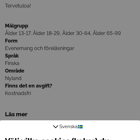
Tervetuloa!
Målgrupp
Ålder 13-17, Ålder 18-29, Ålder 30-64, Ålder 65-99
Form
Evenemang och föreläsningar
Språk
Finska
Område
Nyland
Finns det en avgift?
Kostnadsfri
Läs mer
Svenska
E-postadress
marja.penttila@live.com