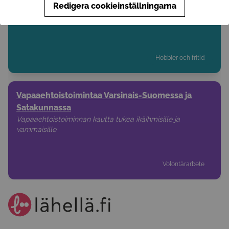
Ikäihmisten olohuone - kaikkien oululaisten ikäihmisten
Redigera cookieinställningarna
kohtaamispaikka.
Hobbier och fritid
Vapaaehtoistoimintaa Varsinais-Suomessa ja
Satakunnassa
Vapaaehtoistoiminnan kautta tukea ikäihmisille ja
vammaisille
Volontärarbete