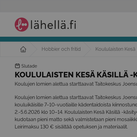
Hobbier och fritid
Koululaisten Kesä k
Slutade
KOULULAISTEN KESÄ KÄSILLÄ -K
Koulujen lomien alettua starttaavat Taitokeskus Joensuun
Koulujen lomien alettua starttaavat Taitokeskus Joensuun
kouluikäisille 7–10-vuotiaille kädentaidoista kiinnostuneil
2.-5.6.2026 klo 10–14. Koululaisten Kesä Käsillä -käsi
kudotaan pieni matto sekä valmistetaan pieni mosaiikkit
Leirimaksu 130 € sisältää opetuksen ja materiaalit.