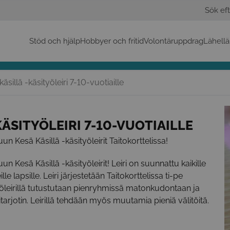
Sök eft
Stöd och hjälp
Hobbyer och fritid
Volontäruppdrag
Lähellä
äsillä -käsityöleiri 7-10-vuotiaille
ÄSITYÖLEIRI 7-10-VUOTIAILLE
 Kesä Käsillä -käsityöleirit Taitokorttelissa!
 Kesä Käsillä -käsityöleirit! Leiri on suunnattu kaikille
le lapsille. Leiri järjestetään Taitokorttelissa ti-pe
työleirillä tutustutaan pienryhmissä matonkudontaan ja
arjotin. Leirillä tehdään myös muutamia pieniä välitöitä.