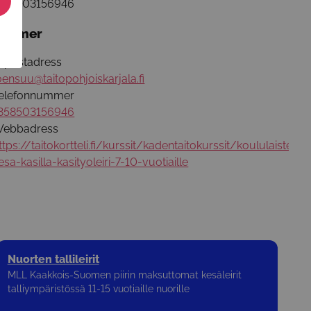
358503156946
äs mer
-postadress
oensuu@taitopohjoiskarjala.fi
elefonnummer
358503156946
ebbadress
ttps://taitokortteli.fi/kurssit/kadentaitokurssit/koululaisten-
esa-kasilla-kasityoleiri-7-10-vuotiaille
Nuorten tallileirit
MLL Kaakkois-Suomen piirin maksuttomat kesäleirit
talliympäristössä 11-15 vuotiaille nuorille