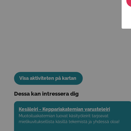
Visa aktiviteten på kartan
Dessa kan intressera dig
Kesäleiri - Keppariakatemian varusteleiri
Muotoiluakatemian luovat käsityöleirit tarjoavat
mielikuvituksellista käsillä tekemistä ja yhdessä oloa!