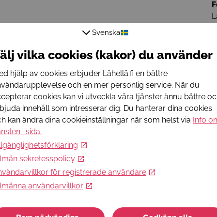
F
L
S
Svenska
F
O
älj vilka cookies (kakor) du använder
J
d hjälp av cookies erbjuder Lähellä.fi en bättre
F
vändarupplevelse och en mer personlig service. När du
A
cepterar cookies kan vi utveckla våra tjänster ännu bättre o
L
bjuda innehåll som intresserar dig. Du hanterar dina cookies
h kan ändra dina cookieinställningar när som helst via
Info o
R
änsten -sida
.
h
llgänglighetsförklaring
k
lmän sekretesspolicy
vändarvillkor för registrerade användare
R
lmänna användarvillkor
j
R