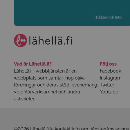
Hobbier och fritid
Vad är Lähellä.fi?
Följ oss
Lähellä.fi -webbtjänsten är en
Facebook
webbplats som samlar ihop olika
Instagram
föreningar och deras stöd, evenemang,
Twitter
volontärverksamhet och andra
Youtube
aktiviteter.
©2026 Lähellä.fi
Ta kontakt!
Info om tjänsten
Anvisninga