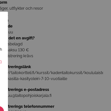
orm
äger, utflykter och resor
pråk
inska
mråde
oensuu
inns det en avgift?
vgiftsbelagd
ch
eirimaksu 130 €
Registrering krävs
m
egistreringslänk
ttps://taitokortteli.fi/kurssit/kadentaitokurssit/koululaisten-
esa-kasilla-kasityoleiri-7-10-vuotiaille
egistrerings e-postadress
oensuu@taitopohjoiskarjala.fi
egistrerings telefonnummer