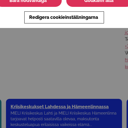
Bara nödvändiga
Godkänn alla
+
L
Redigera cookieinställningarna
E
j
T
+
W
h
k
Kriisikeskukset Lahdessa ja Hämeenlinnassa
MIELI Kriisikeskus Lahti ja MIELI Kriisikeskus Hämeenlinna
tarjoavat helposti saatavilla olevaa, maksutonta
keskusteluapua erilaisissa vaikeissa elämä...