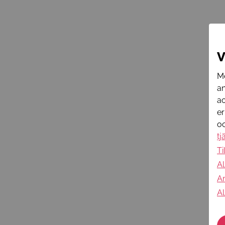
V
Me
an
ac
er
oc
tj
Ti
Al
An
Al