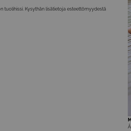
n tuolihissi. Kysythän lisätietoja esteettömyydestä
M
Å