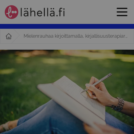
Mielenrauhaa kirjoittamalla, kirjallisuusterapiaryhmä aikuisille