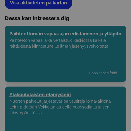
Visa aktiviteten på kartan
Dessa kan intressera dig
Päihteettömän vapaa-ajan edistäminen ja ylläpito
Päihteetön vapaa-aika vertaistuki keskiössä kaikille
raittiudesta kiinnostuneille ilman jäsenyysvelvoitetta.
Hobbier och fritid
Yläkoululaisten elämysleiri
Nuorten palvelut järjestävät päiväleirejä loma-aikoina.
Leirit pidetään Vokkolan alueella nuorisotilalla ja sen
lähiympäristössä.