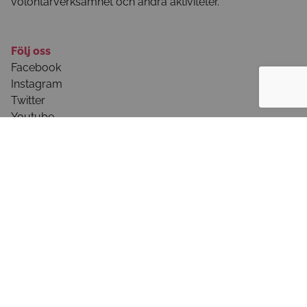
volontärverksamhet och andra aktiviteter.
Följ oss
Facebook
Instagram
Twitter
Youtube
Kunskap om tjänsten
Anvisningar för webbtjänsten
Ta kontakt!
Dokumentation och användarvillkor
Kom med!
Producera innehåll i tjänsten