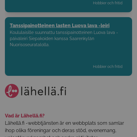
Hobbier och fritid
Tanssipainotteinen lasten Luova lava -leiri
Koululaisille suunnattu tanssipainotteinen Luova lava -
päiväleiri Siepakoiden kanssa Saarenkylän
Nuorisoseuratalolla.
Hobbier och fritid
Vad är Lähellä.fi?
Lähellä.fi -webbtjänsten är en webbplats som samlar
ihop olika föreningar och deras stöd, evenemang,