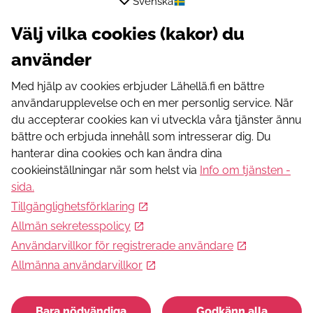
Svenska
Hyvinge
Finns det en avgift?
Välj vilka cookies (kakor) du
Kostnadsfri
använder
Läs mer
Med hjälp av cookies erbjuder Lähellä.fi en bättre
Webbadress
användarupplevelse och en mer personlig service. När
https://www.hyvy.fi/toimintaa/illankassa/
du accepterar cookies kan vi utveckla våra tjänster ännu
bättre och erbjuda innehåll som intresserar dig. Du
Visa aktiviteten på kartan
hanterar dina cookies och kan ändra dina
cookieinställningar när som helst via
Info om tjänsten -
Dessa kan intressera dig
sida
.
Tillgänglighetsförklaring
MIKKELI: Tietovisailua
Allmän sekretesspolicy
Tietovisailua
Användarvillkor för registrerade användare
Allmänna användarvillkor
Volontärarbete
Bara nödvändiga
Godkänn alla