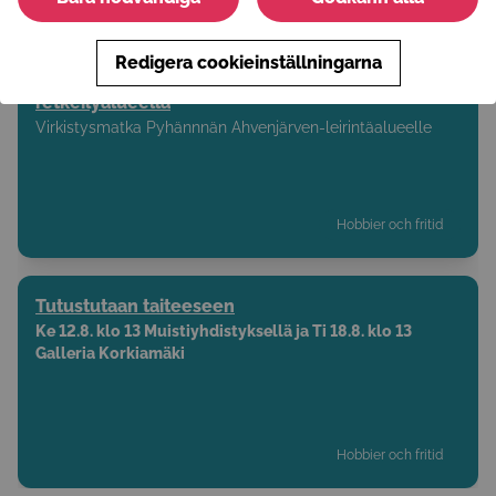
Redigera cookieinställningarna
Virkistystä- ja rentoutumista Ahvenjärven
retkeilyalueella
Virkistysmatka Pyhännnän Ahvenjärven-leirintäalueelle
Hobbier och fritid
Tutustutaan taiteeseen
Ke 12.8. klo 13 Muistiyhdistyksellä ja Ti 18.8. klo 13
Galleria Korkiamäki
Hobbier och fritid