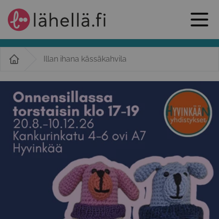
Illan ihana kässäkahvila