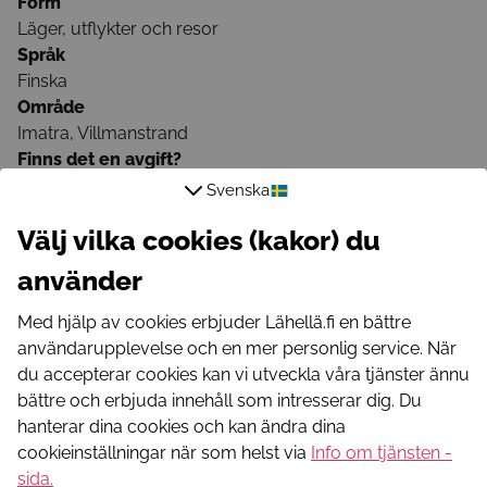
Form
Läger, utflykter och resor
Språk
Finska
Område
Imatra, Villmanstrand
Finns det en avgift?
Avgiftsbelagd
Svenska
75 € (sis. ohjelma, materiaalit, ruokailut ja vakuutus)
Välj vilka cookies (kakor) du
Registrering krävs
använder
Registreringslänk
Med hjälp av cookies erbjuder Lähellä.fi en bättre
https://saimaa.nuorisoseurat.fi/luovalava
användarupplevelse och en mer personlig service. När
du accepterar cookies kan vi utveckla våra tjänster ännu
Läs mer
bättre och erbjuda innehåll som intresserar dig. Du
hanterar dina cookies och kan ändra dina
E-postadress
cookieinställningar när som helst via
Info om tjänsten -
tuija-liisa.leino@nuorisoseurat.fi
sida
.
Telefonnummer