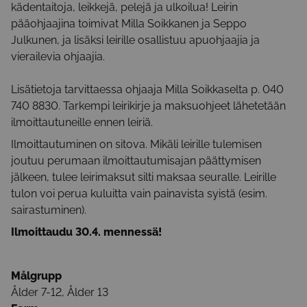
kädentaitoja, leikkejä, pelejä ja ulkoilua! Leirin
pääohjaajina toimivat Milla Soikkanen ja Seppo
Julkunen, ja lisäksi leirille osallistuu apuohjaajia ja
vierailevia ohjaajia.
Lisätietoja tarvittaessa ohjaaja Milla Soikkaselta p. 040
740 8830. Tarkempi leirikirje ja maksuohjeet lähetetään
ilmoittautuneille ennen leiriä.
Ilmoittautuminen on sitova. Mikäli leirille tulemisen
joutuu perumaan ilmoittautumisajan päättymisen
jälkeen, tulee leirimaksut silti maksaa seuralle. Leirille
tulon voi perua kuluitta vain painavista syistä (esim.
sairastuminen).
Ilmoittaudu 30.4. mennessä!
Målgrupp
Ålder 7-12, Ålder 13