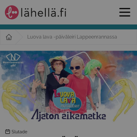
Luova lava -päiväleiri Lappeenrannassa
Slutade