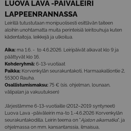
LUOVA LAVA -PÄIVÄLEIRI
LAPPEENRANNASSA
Leirillä tutustutaan monipuolisesti esittävän taiteen
aloihin unohtamatta muita perinteisiä leiritouhuja kuten
kädentaitoja, leikkejä ja ulkoilua.
Aika:
ma 1.6. - to 4.6.2026. Leiripäivät alkavat klo 9 ja
päättyvät klo 16.
Kohderyhmä:
6-13-vuotiaat
Paikka:
Korvenkylän seurakuntakoti, Harmaakalliontie 2,
55300 Rauha.
Osallistumismaksu:
75 € (sis. ohjelman, lounaan,
välipalan ja vakuutuksen)
Järjestämme 6-13-vuotiaille (2012–2019 syntyneet)
Luova Lava -päiväleirin ma-to 1.-4.6.2026 Korvenkylän
seurakuntakodilla. Leirin teema on "
Ajaton aikamatka
", ja
ohjelmassa on mm. kansantanssia, ilmaisua,