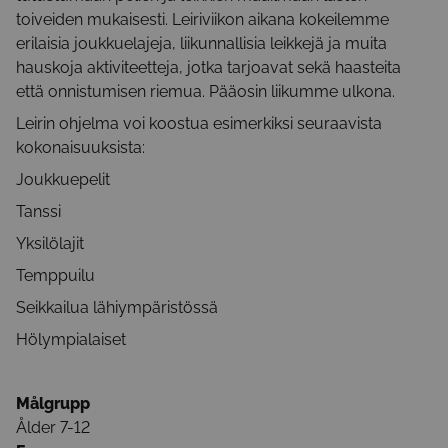
toiveiden mukaisesti. Leiriviikon aikana kokeilemme
erilaisia joukkuelajeja, liikunnallisia leikkejä ja muita
hauskoja aktiviteetteja, jotka tarjoavat sekä haasteita
että onnistumisen riemua. Pääosin liikumme ulkona.
Leirin ohjelma voi koostua esimerkiksi seuraavista
kokonaisuuksista:
Joukkuepelit
Tanssi
Yksilölajit
Temppuilu
Seikkailua lähiympäristössä
Hölympialaiset
Målgrupp
Ålder 7-12