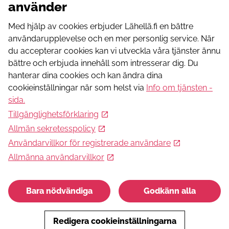
använder
+358451215600
Webbadress
Med hjälp av cookies erbjuder Lähellä.fi en bättre
https://www.lastenliitto.fi/vantaa/
användarupplevelse och en mer personlig service. När
du accepterar cookies kan vi utveckla våra tjänster ännu
Dessa kan intressera dig
bättre och erbjuda innehåll som intresserar dig. Du
hanterar dina cookies och kan ändra dina
Luova lava - päiväleiri
cookieinställningar när som helst via
Info om tjänsten -
Leirillä tutustutaan eri esittävän taiteen muotoihin, kuten
sida
.
teatteriin, tanssiin ja kuvataiteeseen. Lisäksi on ulkoilua ja
Tillgänglighetsförklaring
pelejä.
Allmän sekretesspolicy
Användarvillkor för registrerade användare
Hobbier och fritid
Allmänna användarvillkor
Ystävänpirtti - kohtaamispaikka ikäihmisille
Bara nödvändiga
Godkänn alla
Ystävänpirtti on avoin kohtaamispaikka ikäihmisille, jossa
järjestetään monimuotoista toimintaa kahvin kera.
Redigera cookieinställningarna