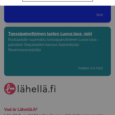
Stöd
Tanssipainotteinen lasten Luova lava -leiri
Koululaisille suunnattu tanssipainotteinen Luova lava -
päiväleiri Siepakoiden kanssa Saarenkylän
Nuorisoseuratalolla.
Hobbier och fritid
Vad är Lähellä.fi?