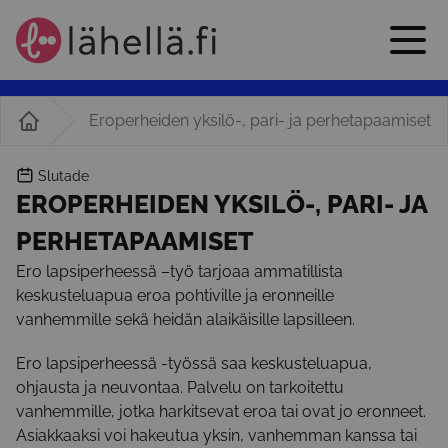
Eroperheiden yksilö-, pari- ja perhetapaamiset
Slutade
EROPERHEIDEN YKSILÖ-, PARI- JA
PERHETAPAAMISET
Ero lapsiperheessä –työ tarjoaa ammatillista
keskusteluapua eroa pohtiville ja eronneille
vanhemmille sekä heidän alaikäisille lapsilleen.
Ero lapsiperheessä -työssä saa keskusteluapua,
ohjausta ja neuvontaa. Palvelu on tarkoitettu
vanhemmille, jotka harkitsevat eroa tai ovat jo eronneet.
Asiakkaaksi voi hakeutua yksin, vanhemman kanssa tai