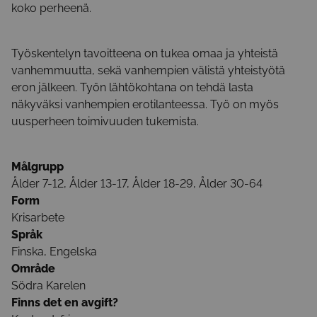
koko perheenä.
Työskentelyn tavoitteena on tukea omaa ja yhteistä
vanhemmuutta, sekä vanhempien välistä yhteistyötä
eron jälkeen. Työn lähtökohtana on tehdä lasta
näkyväksi vanhempien erotilanteessa. Työ on myös
uusperheen toimivuuden tukemista.
Målgrupp
Ålder 7-12, Ålder 13-17, Ålder 18-29, Ålder 30-64
Form
Krisarbete
Språk
Finska, Engelska
Område
Södra Karelen
Finns det en avgift?