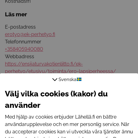
Kostnadsfri
Läs mer
E-postadress
erotyo@ek-perhetyo.fi
Telefonnummer
+358405940080
Webbadress
https://ensijaturvakotienliitto.fi/ek-
perhetyo/etusivu/toiminta/ero-lapsiperheessa/
Svenska
Visa aktiviteten på kartan
Välj vilka cookies (kakor) du
Dessa kan intressera dig
använder
Tutustutaan taiteeseen
Med hjälp av cookies erbjuder Lähellä.fi en bättre
Ke 12.8. klo 13 Muistiyhdistyksellä ja Ti 18.8. klo 13
användarupplevelse och en mer personlig service. När
Galleria Korkiamäki
du accepterar cookies kan vi utveckla våra tjänster ännu