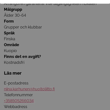
Arrangören garanterar inte tillgängligheten i lokalen
Målgrupp
Ålder 30-64
Form
Grupper och klubbar
Språk
Finska
Område
Kuopio
Finns det en avgift?
Kostnadsfri
Läs mer
E-postadress
niina.karhunen@huoltoliitto.fi
Telefonnummer
+358505266034
Webbadress