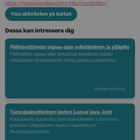
https://kunnonpaikka.com/info/huoltoliitto/
Visa aktiviteten på kartan
Dessa kan intressera dig
Päihteettömän vapaa-ajan edistäminen ja ylläpito
Päihteetön vapaa-aika vertaistuki keskiössä kaikille
raittiudesta kiinnostuneille ilman jäsenyysvelvoitetta.
Hobbier och fritid
Tanssipainotteinen lasten Luova lava -leiri
Koululaisille suunnattu tanssipainotteinen Luova lava -
päiväleiri Siepakoiden kanssa Saarenkylän
Nuorisoseuratalolla.