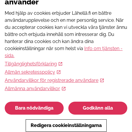
använder
Timing
Nästa 1 händelse:
Med hjälp av cookies erbjuder Lähellä.fi en bättre
10.8.2026
10:00-11:30
användarupplevelse och en mer personlig service. När
Tillgänglighet
du accepterar cookies kan vi utveckla våra tjänster ännu
Arrangören garanterar inte tillgängligheten i lokalen
bättre och erbjuda innehåll som intresserar dig. Du
Adressinformation
hanterar dina cookies och kan ändra dina
73500
Juankoski
cookieinställningar när som helst via
Info om tjänsten -
Timing
sida
.
Nästa 1 händelse:
Tillgänglighetsförklaring
20.8.2026
07:00-09:00
Allmän sekretesspolicy
Tillgänglighet
Användarvillkor för registrerade användare
Arrangören garanterar inte tillgängligheten i lokalen
Allmänna användarvillkor
Adressinformation
73500
Juankoski
Timing
Bara nödvändiga
Godkänn alla
Nästa 1 händelse:
27.8.2026
07:00-09:00
Redigera cookieinställningarna
Tillgänglighet