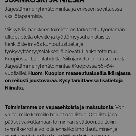
Järjestämme ryhmätoimintaa ja erikseen sovittaessa
yksilötapaamisia.
Viiskytviis-hankkeen toiminta on tarkoitettu työelämän
ulkopuolella oleville ja työttömyysuhan alaisille
henkilöille (myös kuntoutustuella ja
työkyvyttömyyseläkkeellä olevat). Hanke toteutuu
Kuopiossa, Lapinlahdella, Siilinjärvellä ja Tuusniemellä.
Järjestämme ryhmätoimintaa (Kuopiossa 55–64-
vuotiaille).
Huom. Kuopion maaseutualueilla ikärajassa
on reilusti joustovaraa. Kysy tarvittaessa lisätietoja
Niinalta.
Toimintamme on vapaaehtoista ja maksutonta.
Voit
valita, mille kerroille haluat osallistua. Osallistujana
pääset vaikuttamaan toiminnan sisältöön. Joillekin
ryhmäkerroille voi olla ennakkoilmoittautuminen ja