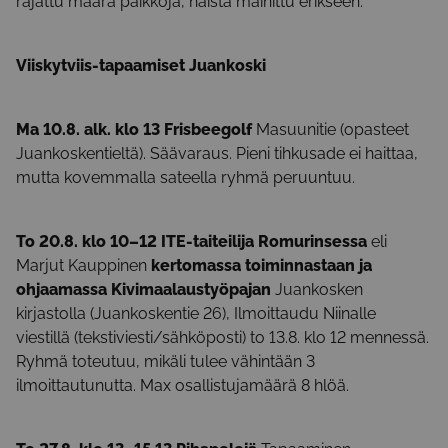
rajattu määrä paikkoja, näistä mainittu erikseen.
Viiskytviis-tapaamiset Juankoski
Ma 10.8. alk. klo 13 Frisbeegolf
Masuunitie (opasteet
Juankoskentieltä). Säävaraus. Pieni tihkusade ei haittaa,
mutta kovemmalla sateella ryhmä peruuntuu.
To 20.8. klo 10–12 ITE-taiteilija Romurinsessa
eli
Marjut Kauppinen
kertomassa toiminnastaan ja
ohjaamassa Kivimaalaustyöpajan
Juankosken
kirjastolla (Juankoskentie 26), Ilmoittaudu Niinalle
viestillä (tekstiviesti/sähköposti) to 13.8. klo 12 mennessä.
Ryhmä toteutuu, mikäli tulee vähintään 3
ilmoittautunutta. Max osallistujamäärä 8 hlöä.