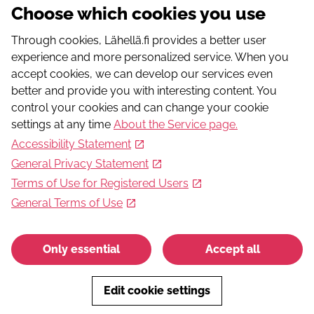
Choose which cookies you use
info@tampereennuorisoseura.fi
Web address
Through cookies, Lähellä.fi provides a better user
http://www.tampereennuorisoseura.fi
experience and more personalized service. When you
accept cookies, we can develop our services even
These could interest you
better and provide you with interesting content. You
control your cookies and can change your cookie
Uimaharju: Urheilu- ja pelileiri (alakouluikäisille)
settings at any time
About the Service page
.
Uimaharjun urheilu- ja pelileirillä liikutaan ja pelaillaan
Accessibility Statement
monipuolisesti. Leirin kruunaa laavuretki ja
makkaranpaisto.
General Privacy Statement
Terms of Use for Registered Users
General Terms of Use
Hobby
Only essential
Accept all
Tanssipainotteinen lasten Luova lava -leiri
Koululaisille suunnattu tanssipainotteinen Luova lava -
Edit cookie settings
päiväleiri Siepakoiden kanssa Saarenkylän
Nuorisoseuratalolla.