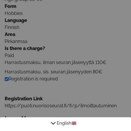
Form
Hobbies
Language
Finnish
Area
Pirkanmaa
Is there a charge?
Paid
Harrastusmaksu, ilman seuran jäsenyyttä 110€
Harrastusmaksu, sis. seuran jäsenyyden 80€
Registration is required
Registration Link
https://puoti.nuorisoseurat.fi/fi/p/ilmoittautuminen
Learn More
English
Email address