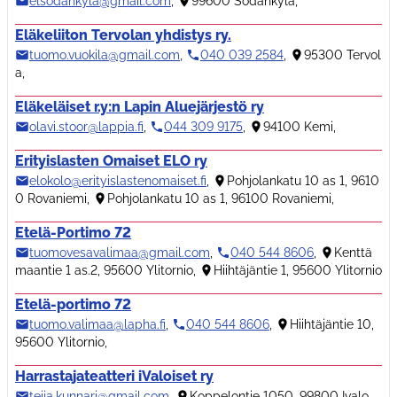
elsodankyla@gmail.com
,
99600 Sodankylä
,
Eläkeliiton Tervolan yhdistys ry.
tuomo.vuokila@gmail.com
,
040 039 2584
,
95300 Tervol
a
,
Eläkeläiset r.y:n Lapin Aluejärjestö ry
olavi.stoor@lappia.fi
,
044 309 9175
,
94100 Kemi
,
Erityislasten Omaiset ELO ry
elokolo@erityislastenomaiset.fi
,
Pohjolankatu 10 as 1, 9610
0 Rovaniemi
,
Pohjolankatu 10 as 1, 96100 Rovaniemi
,
Etelä-Portimo 72
tuomovesavalimaa@gmail.com
,
040 544 8606
,
Kenttä
maantie 1 as.2, 95600 Ylitornio
,
Hiihtäjäntie 1, 95600 Ylitornio
Etelä-portimo 72
tuomo.valimaa@lapha.fi
,
040 544 8606
,
Hiihtäjäntie 10,
95600 Ylitornio
,
Harrastajateatteri iValoiset ry
teija.kunnari@gmail.com
,
Koppelontie 1050, 99800 Ivalo
,