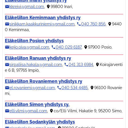
Eläkeliiton Inarin yhdistys ry
kkreivi@gmail.com
,
99800 Inari
,
Eläkeliiton Keminmaan yhdistys ry
sinikkam.kaakkuriniemi@gmail.com
,
040 760 856
,
9440
0 Keminmaa
,
Eläkeliiton Posion yhdistys
keijo.oiva@gmail.com
,
040 029 6187
,
97900 Posio
,
Eläkeliiton Ranuan yhdistys ry
sirpaliisa.hakala@gmail.com
,
041 313 6984
,
Koirajärventi
e 6 B, 97765 Impiö
,
Eläkeliiton Rovaniemen yhdistys ry
el.rovaniemi@gmail.com
,
040 534 4485
,
96100 Rovanie
mi
,
Eläkeliiton Simon yhdistys r.y.
elli.vilmi@gmail.com
,
co/Elli Vilmi, Hakatie 9, 95200 Simo
,
Eläkeliiton Sodankylän yhdistys