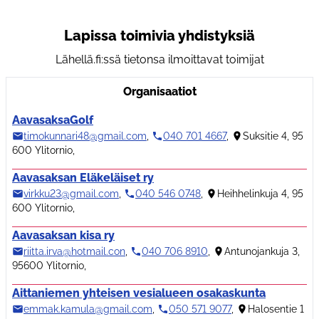
Lapissa toimivia yhdistyksiä
Lähellä.fi:ssä tietonsa ilmoittavat toimijat
Organisaatiot
AavasaksaGolf
timokunnari48@gmail.com
,
040 701 4667
,
Suksitie 4, 95
600 Ylitornio
,
Aavasaksan Eläkeläiset ry
virkku23@gmail.com
,
040 546 0748
,
Heihhelinkuja 4, 95
600 Ylitornio
,
Aavasaksan kisa ry
riitta.irva@hotmail.con
,
040 706 8910
,
Antunojankuja 3,
95600 Ylitornio
,
Aittaniemen yhteisen vesialueen osakaskunta
emmak.kamula@gmail.com
,
050 571 9077
,
Halosentie 1