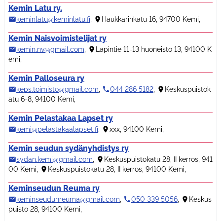
Kemin Latu ry.
keminlatu@keminlatu.fi
,
Haukkarinkatu 16, 94700 Kemi
,
Kemin Naisvoimistelijat ry
kemin.nv@gmail.com
,
Lapintie 11-13 huoneisto 13, 94100 K
emi
,
Kemin Palloseura ry
keps.toimisto@gmail.com
,
044 286 5182
,
Keskuspuistok
atu 6-8, 94100 Kemi
,
Kemin Pelastakaa Lapset ry
kemi@pelastakaalapset.fi
,
xxx, 94100 Kemi
,
Kemin seudun sydänyhdistys ry
sydan.kemi@gmail.com
,
Keskuspuistokatu 28, II kerros, 941
00 Kemi
,
Keskuspuistokatu 28, II kerros, 94100 Kemi
,
Keminseudun Reuma ry
keminseudunreuma@gmail.com
,
050 339 5056
,
Keskus
puisto 28, 94100 Kemi
,