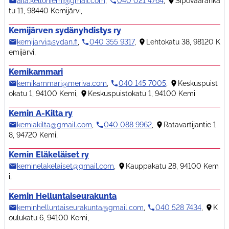
aila.kelloniemi@gmail.com
,
040 021 4764
,
Sipovaaranka
tu 11, 98440 Kemijärvi
,
Kemijärven sydänyhdistys ry
kemijarvi@sydan.fi
,
040 355 9317
,
Lehtokatu 38, 98120 K
emijärvi
,
Kemikammari
kemikammari@meriva.com
,
040 145 7005
,
Keskuspuist
okatu 1, 94100 Kemi
,
Keskuspuistokatu 1, 94100 Kemi
Kemin A-Kilta ry
kemiakilta@gmail.com
,
040 088 9962
,
Ratavartijantie 1
8, 94720 Kemi
,
Kemin Eläkeläiset ry
keminelakelaiset@gmail.com
,
Kauppakatu 28, 94100 Kem
i
,
Kemin Helluntaiseurakunta
keminhelluntaiseurakunta@gmail.com
,
040 528 7434
,
K
oulukatu 6, 94100 Kemi
,