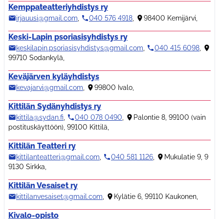
Kemppateatteriyhdistys ry
irjauusi@gmail.com
,
040 576 4918
,
98400 Kemijärvi
,
Keski-Lapin psoriasisyhdistys ry
keskilapin.psoriasisyhdistys@gmail.com
,
040 415 6098
,
99710 Sodankylä
,
Keväjärven kyläyhdistys
kevajarvi@gmail.com
,
99800 Ivalo
,
Kittilän Sydänyhdistys ry
kittila@sydan.fi
,
040 078 0490
,
Palontie 8, 99100 (vain
postituskäyttöön), 99100 Kittilä
,
Kittilän Teatteri ry
kittilanteatteri@gmail.com
,
040 581 1126
,
Mukulatie 9, 9
9130 Sirkka
,
Kittilän Vesaiset ry
kittilanvesaiset@gmail.com
,
Kylätie 6, 99110 Kaukonen
,
Kivalo-opisto