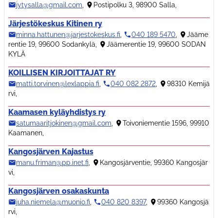
jytysalla@gmail.com
,
Postipolku 3, 98900 Salla
,
Järjestökeskus Kitinen ry
minna.hattunen@jarjestokeskus.fi
,
040 189 5470
,
Jääme
rentie 19, 99600 Sodankylä
,
Jäämerentie 19, 99600 SODAN
KYLÄ
KOILLISEN KIRJOITTAJAT RY
matti.torvinen@lexlappia.fi
,
040 082 2872
,
98310 Kemijä
rvi
,
Kaamasen kyläyhdistys ry
satumaaritjokinen@gmail.com
,
Toivoniementie 1596, 99910
Kaamanen
,
Kangosjärven Kajastus
manu.friman@pp.inet.fi
,
Kangosjärventie, 99360 Kangosjär
vi
,
Kangosjärven osakaskunta
juha.niemela@muonio.fi
,
040 820 8397
,
99360 Kangosjä
rvi
,