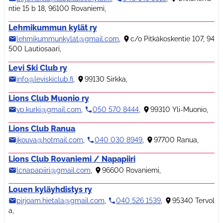
ntie 15 b 18, 96100 Rovaniemi
,
Lehmikummun kylät ry
lehmikummunkylat@gmail.com
,
c/o Pitkäkoskentie 107, 94
500 Lautiosaari
,
Levi Ski Club ry
info@leviskiclub.fi
,
99130 Sirkka
,
Lions Club Muonio ry
vp.kurki@gmail.com
,
050 570 8444
,
99310 Yli-Muonio
,
Lions Club Ranua
jkouva@hotmail.com
,
040 030 8949
,
97700 Ranua
,
Lions Club Rovaniemi / Napapiiri
lcnapapiiri@gmail.com
,
96600 Rovaniemi
,
Louen kyläyhdistys ry
pirjoam.hietala@gmail.com
,
040 526 1539
,
95340 Tervol
a
,