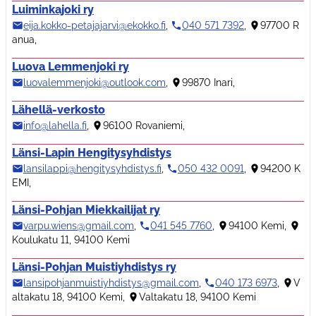
Luiminkajoki ry
eija.kokko-petajajarvi@ekokko.fi
,
040 571 7392
,
97700 R
anua
,
Luova Lemmenjoki ry
luovalemmenjoki@outlook.com
,
99870 Inari
,
Lähellä-verkosto
info@lahella.fi
,
96100 Rovaniemi
,
Länsi-Lapin Hengitysyhdistys
lansilappi@hengitysyhdistys.fi
,
050 432 0091
,
94200 K
EMI
,
Länsi-Pohjan Miekkailijat ry
varpu.wiens@gmail.com
,
041 545 7760
,
94100 Kemi
,
Koulukatu 11, 94100 Kemi
Länsi-Pohjan Muistiyhdistys ry
lansipohjanmuistiyhdistys@gmail.com
,
040 173 6973
,
V
altakatu 18, 94100 Kemi
,
Valtakatu 18, 94100 Kemi