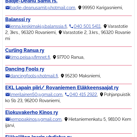
Badje-Deanu Sámit rs.
badje-deanusamit@hotmail.com
,
99950 Karigasniemi
,
Balanssi ry
jenna.keskimaki@balanssia.fi
,
040 501 5411
,
Varastotie
2, 3krs., 96320 Rovaniemi
,
Varastotie 2, 3.krs., 96320 Rovanie
mi
Curling Ranua ry
timo.peisa@fimnet.fi
,
97700 Ranua
,
Dancing Fools ry
dancingfools@hotmail.fi
,
95230 Maksniemi
,
EKL Lapain piiri/ Rovaniemen Eläkkeensaajat ry
lmerilainen50@gmail.com
,
040 415 2922
,
Pohjanpuistik
ko 5b 23, 96200 Rovaniemi
,
Elokuvakerho Kinos ry
kemppakinos@gmail.com
,
Hietaniemenkatu 5, 98100 Kem
ijärvi
,