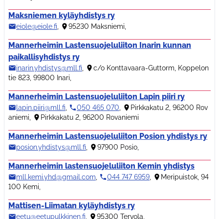
Maksniemen kyläyhdistys ry
eiole@eiole.fi
,
95230 Maksniemi
,
Mannerheimin Lastensuojeluliiton Inarin kunnan
paikallisyhdistys ry
inarin.yhdistys@mll.fi
,
c/o Konttavaara-Guttorm, Koppelon
tie 823, 99800 Inari
,
Mannerheimin Lastensuojeluliiton Lapin piiri ry
lapin.piiri@mll.fi
,
050 465 070
,
Pirkkakatu 2, 96200 Rov
aniemi
,
Pirkkakatu 2, 96200 Rovaniemi
Mannerheimin Lastensuojeluliiton Posion yhdistys ry
posion.yhdistys@mll.fi
,
97900 Posio
,
Mannerheimin lastensuojeluliiton Kemin yhdistys
mll.kemi.yhd@gmail.com
,
044 747 6959
,
Meripuistok, 94
100 Kemi
,
Mattisen-Liimatan kyläyhdistys ry
eetu@eetupulkkinen.fi
,
95300 Tervola
,