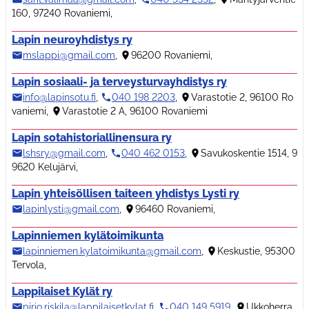
160, 97240 Rovaniemi
,
Lapin neuroyhdistys ry
mslappi@gmail.com
,
96200 Rovaniemi
,
Lapin sosiaali- ja terveysturvayhdistys ry
info@lapinsotu.fi
,
040 198 2203
,
Varastotie 2, 96100 Ro
vaniemi
,
Varastotie 2 A, 96100 Rovaniemi
Lapin sotahistoriallinensura ry
lshsry@gmail.com
,
040 462 0153
,
Savukoskentie 1514, 9
9620 Kelujärvi
,
Lapin yhteisöllisen taiteen yhdistys Lysti ry
lapinlysti@gmail.com
,
96460 Rovaniemi
,
Lapinniemen kylätoimikunta
lapinniemen.kylatoimikunta@gmail.com
,
Keskustie, 95300
Tervola
,
Lappilaiset Kylät ry
pirjo.riskila@lappilaisetkylat.fi
,
040 149 5919
,
Ukkoherra