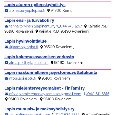
Lapin alueen epilepsiayhdistys
lapinalue@epilepsia.fi
,
94700 Kemi
,
Lapin ensi- ja turvakoti ry
hanna.torvinen@lapinentu.fi
,
044 743 1297
,
Kairatie 75D,
96190 Rovaniemi
,
Kairatie 75D, 96190 Rovaniemi
Lapin hyvinvointialue
kirjaamo@lapha.fi
,
96500 Rovaniemi
,
Lapin kokemusosaamisen verkosto
vilma.portti@lapinsotu.fi
,
96190 Rovaniemi
,
Lapin maakunnallinen järjestöneuvottelukunta
info@lapinsotu.fi
,
96100 Rovaniemi
,
Lapin mielenterveysomaiset - FinFami ry
info.lapinmielenterveysomaiset@gmail.com
,
040 611 6816
,
96100 Rovaniemi
,
96100 Rovaniemi
Lapin munuais- ja maksayhdistys ry
sarit.valimaa@gmail.com
,
040 534 2352
,
Mäntyjärventie