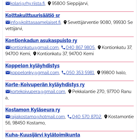
kolari@rhy.riista.fi
,
95800 Sieppijärvi
,
Kolttakulttuurisäätiö sr
info@kolttasaamelaiset.fi
,
Sevettijärventie 9080, 99930 Se
vettijärvi
,
Kontionkadun asukaspuisto ry
kontionkatu@gmail.com
,
040 867 9805
,
Kontionkatu 37,
94700 Kemi
,
Kontionkatu 37, 94700 Kemi
Koppelon kyläyhdistys
koppelonky@gmail.com
,
050 353 5981
,
99800 Ivalo
,
Korte-Koivuperän kyläyhdistys ry
kortekoivupera@gmail.com
,
Pekkalantie 270, 97700 Ranu
a
,
Kostamon Kyläseura ry
raijakostamo@hotmail.com
,
040 570 8702
,
Kostamontie
56, 98450 Kostamo
,
Kuha-Kuusijärvi kylätoimikunta