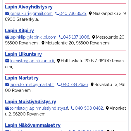
Lapin Aivoyhdistys ry
jorma.kuiri@gmail.com
,
040 736 3525
,
Naakanpolku 2, 9
6900 Saarenkylä
,
Lapin Kilpi ry
lapinkilpi@lapinkilpi.com
,
045 137 1008
,
Metsolantie 20,
96500 Rovaniemi
,
Metsolantie 20, 96500 Rovaniemi
Lapin Liikunta ry
toimisto@lapinliikunta.fi
,
Hallituskatu 20 B 7, 96100 Rovani
emi
,
Lapin Martat ry
lapin.toimisto@martat.fi
,
040 734 2636
,
Rovakatu 13, 961
00 Rovaniemi
,
Lapin Muistiyhdistys ry
toimisto@lapinmuistiyhdistys.fi
,
040 508 0482
,
Ainonkat
u 2, 96200 Rovaniemi
,
Lapin Näkövammaiset ry