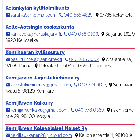
Kelankylän kylätoimikunta
sarahia9@hotmail.com
,
040 565 4829
,
97785 Kelankylä
,
Kello-Aatsingin osakaskunta
kari.kivela@naruskajarvi.fi
,
040 058 0109
,
Saijantie 161, 9
8920 Kelloselkä
,
Kemihaaran kyläseura ry
pasi.nurmela@seniortek.fi
,
040 705 3052
,
Analantie 7a,
97665 Ranua
,
Pekkalantie 504b, 97665 Pohjasperä
Kemijärven Järjestökiehinen ry
jarjestokiehinenry@gmail.com
,
040 724 9017
,
Seminaari
nkatu 5, 98120 Kemijärvi
,
Kemijärven Kaiku ry
kemijarvenkaiku@gmail.com
,
040 778 0369
,
riskinnieme
ntie 29, 98400 Isokylä
,
Kemijärven Kalevalaiset Naiset Ry
heidilaukkanen28@icloud.com
,
Kelloniementie 4, 98100 K