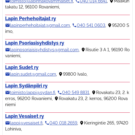
toimisto@lapinnakovammaiset.fi
,
040 014 6641
,
Maakun
takatu 12, 96100 Rovaniemi
,
Lapin Perhehoitajat ry
lapinperhehoitajat@gmail.com
,
040 541 0603
,
95200 S
imo
,
Lapin Psoriasisyhdistys ry
lapinpsoriaisisyhdistys@gmail.com
,
Risutie 3 A 1, 96190 Ro
vaniemi
,
Lapin Sudet ry
lapin.sudet@gmail.com
,
99800 Ivalo
,
Lapin Sydänpiiri ry
toimisto.lappi@sydan.fi
,
040 549 8831
,
Rovakatu 23, 2. k
erros, 96200 Rovaniemi
,
Rovakatu 23, 2. kerros, 96200 Rova
niemi
Lapin Vesaiset ry
lappi@vesaiset.fi
,
040 018 2659
,
Kieringintie 265, 97420
Lohiniva
,