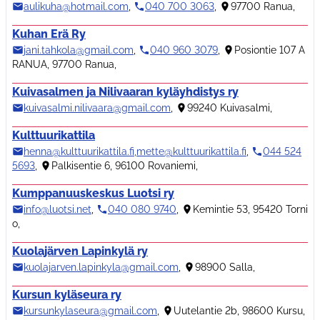
aulikuha@hotmail.com
,
040 700 3063
,
97700 Ranua
,
Kuhan Erä Ry
jani.tahkola@gmail.com
,
040 960 3079
,
Posiontie 107 A
RANUA, 97700 Ranua
,
Kuivasalmen ja Nilivaaran kyläyhdistys ry
kuivasalmi.nilivaara@gmail.com
,
99240 Kuivasalmi
,
Kulttuurikattila
henna@kulttuurikattila.fi,mette@kulttuurikattila.fi
,
044 524
5693
,
Palkisentie 6, 96100 Rovaniemi
,
Kumppanuuskeskus Luotsi ry
info@luotsi.net
,
040 080 9740
,
Kemintie 53, 95420 Torni
o
,
Kuolajärven Lapinkylä ry
kuolajarven.lapinkyla@gmail.com
,
98900 Salla
,
Kursun kyläseura ry
kursunkylaseura@gmail.com
,
Uutelantie 2b, 98600 Kursu
,