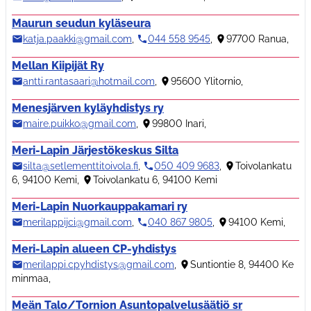
Maurun seudun kyläseura
katja.paakki@gmail.com
,
044 558 9545
,
97700 Ranua
,
Mellan Kiipijät Ry
antti.rantasaari@hotmail.com
,
95600 Ylitornio
,
Menesjärven kyläyhdistys ry
maire.puikko@gmail.com
,
99800 Inari
,
Meri-Lapin Järjestökeskus Silta
silta@setlementtitoivola.fi
,
050 409 9683
,
Toivolankatu
6, 94100 Kemi
,
Toivolankatu 6, 94100 Kemi
Meri-Lapin Nuorkauppakamari ry
merilappijci@gmail.com
,
040 867 9805
,
94100 Kemi
,
Meri-Lapin alueen CP-yhdistys
merilappi.cpyhdistys@gmail.com
,
Suntiontie 8, 94400 Ke
minmaa
,
Meän Talo/Tornion Asuntopalvelusäätiö sr