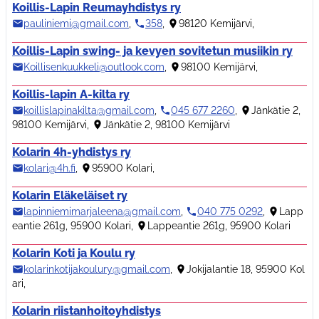
Koillis-Lapin Reumayhdistys ry
pauliniemi@gmail.com
,
358
,
98120 Kemijärvi
,
Koillis-Lapin swing- ja kevyen sovitetun musiikin ry
Koillisenkuukkeli@outlook.com
,
98100 Kemijärvi
,
Koillis-lapin A-kilta ry
koillislapinakilta@gmail.com
,
045 677 2260
,
Jänkätie 2,
98100 Kemijärvi
,
Jänkätie 2, 98100 Kemijärvi
Kolarin 4h-yhdistys ry
kolari@4h.fi
,
95900 Kolari
,
Kolarin Eläkeläiset ry
lapinniemimarjaleena@gmail.com
,
040 775 0292
,
Lapp
eantie 261g, 95900 Kolari
,
Lappeantie 261g, 95900 Kolari
Kolarin Koti ja Koulu ry
kolarinkotijakoulury@gmail.com
,
Jokijalantie 18, 95900 Kol
ari
,
Kolarin riistanhoitoyhdistys