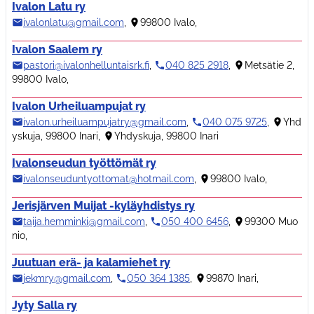
Ivalon Latu ry
ivalonlatu@gmail.com
,
99800 Ivalo
,
Ivalon Saalem ry
pastori@ivalonhelluntaisrk.fi
,
040 825 2918
,
Metsätie 2,
99800 Ivalo
,
Ivalon Urheiluampujat ry
ivalon.urheiluampujatry@gmail.com
,
040 075 9725
,
Yhd
yskuja, 99800 Inari
,
Yhdyskuja, 99800 Inari
Ivalonseudun työttömät ry
ivalonseuduntyottomat@hotmail.com
,
99800 Ivalo
,
Jerisjärven Muijat -kyläyhdistys ry
taija.hemminki@gmail.com
,
050 400 6456
,
99300 Muo
nio
,
Juutuan erä- ja kalamiehet ry
jekmry@gmail.com
,
050 364 1385
,
99870 Inari
,
Jyty Salla ry