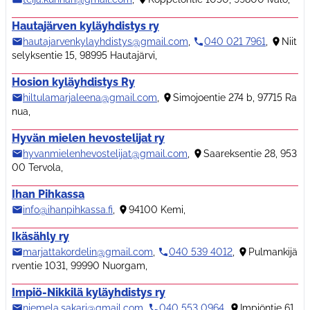
Hautajärven kyläyhdistys ry
hautajarvenkylayhdistys@gmail.com
,
040 021 7961
,
Niit
selyksentie 15, 98995 Hautajärvi
,
Hosion kyläyhdistys Ry
hiltulamarjaleena@gmail.com
,
Simojoentie 274 b, 97715 Ra
nua
,
Hyvän mielen hevostelijat ry
hyvanmielenhevostelijat@gmail.com
,
Saareksentie 28, 953
00 Tervola
,
Ihan Pihkassa
info@ihanpihkassa.fi
,
94100 Kemi
,
Ikäsähly ry
marjattakordelin@gmail.com
,
040 539 4012
,
Pulmankijä
rventie 1031, 99990 Nuorgam
,
Impiö-Nikkilä kyläyhdistys ry
niemela.sakari@gmail.com
,
040 553 0964
,
Impiöntie 61