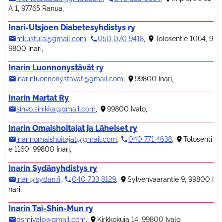
A 1, 97765 Ranua
,
Inari-Utsjoen Diabetesyhdistys ry
mkustula@gmail.com
,
050 070 9418
,
Tolosentie 1064, 9
9800 Inari
,
Inarin Luonnonystävät ry
inarinluonnonystavat@gmail.com
,
99800 Inari
,
Inarin Martat Ry
sihvo.sinikka@gmail.com
,
99800 Ivalo
,
Inarin Omaishoitajat ja Läheiset ry
inarinomaishoitajat@gmail.com
,
040 771 4638
,
Tolosenti
e 1160, 99800 Inari
,
Inarin Sydänyhdistys ry
inari@sydan.fi
,
040 733 8129
,
Sylvenvaarantie 9, 99800 I
nari
,
Inarin Tai-Shin-Mun ry
dsmivalo@gmail.com
,
Kirkkokuja 14, 99800 Ivalo
,