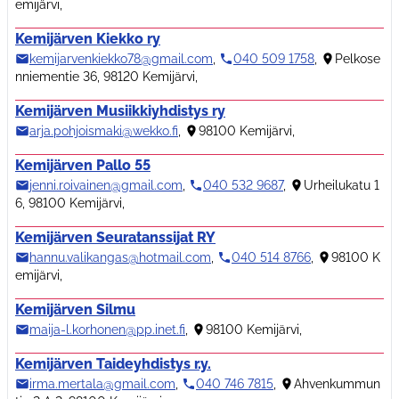
emijärvi
,
Kemijärven Kiekko ry
kemijarvenkiekko78@gmail.com
,
040 509 1758
,
Pelkose
nniementie 36, 98120 Kemijärvi
,
Kemijärven Musiikkiyhdistys ry
arja.pohjoismaki@wekko.fi
,
98100 Kemijärvi
,
Kemijärven Pallo 55
jenni.roivainen@gmail.com
,
040 532 9687
,
Urheilukatu 1
6, 98100 Kemijärvi
,
Kemijärven Seuratanssijat RY
hannu.valikangas@hotmail.com
,
040 514 8766
,
98100 K
emijärvi
,
Kemijärven Silmu
maija-l.korhonen@pp.inet.fi
,
98100 Kemijärvi
,
Kemijärven Taideyhdistys r.y.
irma.mertala@gmail.com
,
040 746 7815
,
Ahvenkummun