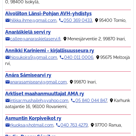
0, 98400 Isokylä
,
Aivoliiton Länsi-Pohjan AVH-yhdistys
hilkka.ihme@gmail.com
,
050 369 0433
,
95400 Tornio
,
Anarâškielâ servi ry
callee@anaraskielaservi.fi
,
Menesjärventie 2, 99870 Inari
,
Annikki Kariniemi - kirjallisuusseura ry
hipsukoira9@gmail.com
,
040 011 0006
,
95675 Meltosjä
rvi
,
Anára Sámisearvi ry
anarasamisearvi@gmail.com
,
99870 Inari
,
Arktiset maahanmuuttajat AMA ry
intisar.mushaileh@yahoo.com
,
05 840 044 847
,
Karhunk
aatajantie 16, 96100 Rovaniemi
,
Asmuntin Korpiveikot ry
rkuoksa@hotmail.com
,
040 763 4279
,
97700 Ranua
,