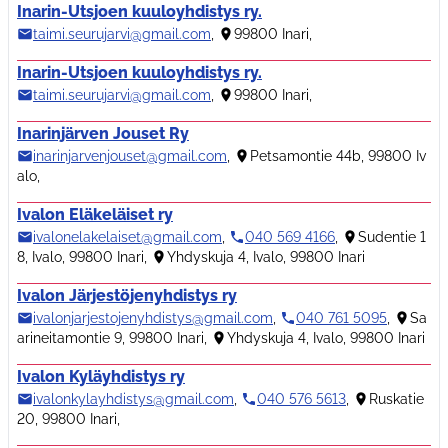
Inarin-Utsjoen kuuloyhdistys ry.
taimi.seurujarvi@gmail.com
,
99800 Inari
,
Inarin-Utsjoen kuuloyhdistys ry.
taimi.seurujarvi@gmail.com
,
99800 Inari
,
Inarinjärven Jouset Ry
inarinjarvenjouset@gmail.com
,
Petsamontie 44b, 99800 Iv
alo
,
Ivalon Eläkeläiset ry
ivalonelakelaiset@gmail.com
,
040 569 4166
,
Sudentie 1
8, Ivalo, 99800 Inari
,
Yhdyskuja 4, Ivalo, 99800 Inari
Ivalon Järjestöjenyhdistys ry
ivalonjarjestojenyhdistys@gmail.com
,
040 761 5095
,
Sa
arineitamontie 9, 99800 Inari
,
Yhdyskuja 4, Ivalo, 99800 Inari
Ivalon Kyläyhdistys ry
ivalonkylayhdistys@gmail.com
,
040 576 5613
,
Ruskatie
20, 99800 Inari
,