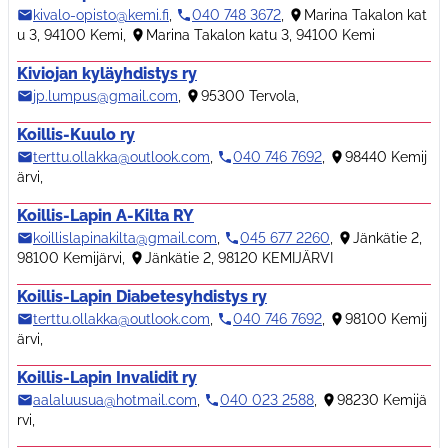
kivalo-opisto@kemi.fi
,
040 748 3672
,
Marina Takalon kat
u 3, 94100 Kemi
,
Marina Takalon katu 3, 94100 Kemi
Kiviojan kyläyhdistys ry
jp.lumpus@gmail.com
,
95300 Tervola
,
Koillis-Kuulo ry
terttu.ollakka@outlook.com
,
040 746 7692
,
98440 Kemij
ärvi
,
Koillis-Lapin A-Kilta RY
koillislapinakilta@gmail.com
,
045 677 2260
,
Jänkätie 2,
98100 Kemijärvi
,
Jänkätie 2, 98120 KEMIJÄRVI
Koillis-Lapin Diabetesyhdistys ry
terttu.ollakka@outlook.com
,
040 746 7692
,
98100 Kemij
ärvi
,
Koillis-Lapin Invalidit ry
aalaluusua@hotmail.com
,
040 023 2588
,
98230 Kemijä
rvi
,