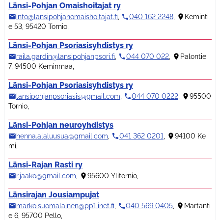
Länsi-Pohjan Omaishoitajat ry
info@lansipohjanomaishoitajat.fi
,
040 162 2248
,
Keminti
e 53, 95420 Tornio
,
Länsi-Pohjan Psoriasisyhdistys ry
raila.gardin@lansipohjanpsori.fi
,
044 070 022
,
Palontie
7, 94500 Keminmaa
,
Länsi-Pohjan Psoriasisyhdistys ry
lansipohjanpsoriasis@gmail.com
,
044 070 0222
,
95500
Tornio
,
Länsi-Pohjan neuroyhdistys
henna.alaluusua@gmail.com
,
041 362 0201
,
94100 Ke
mi
,
Länsi-Rajan Rasti ry
r.jaako@gmail.com
,
95600 Ylitornio
,
Länsirajan Jousiampujat
marko.suomalainen@pp1.inet.fi
,
040 569 0405
,
Martanti
e 6, 95700 Pello
,