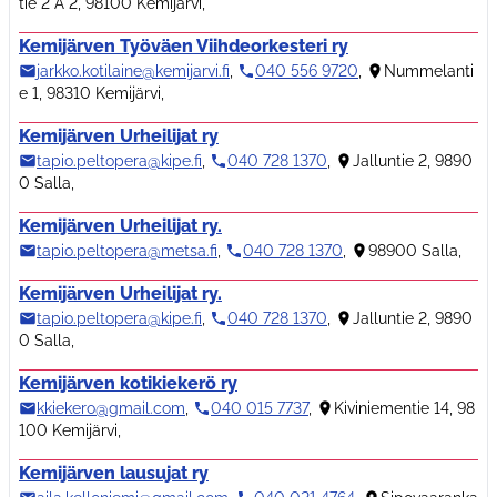
tie 2 A 2, 98100 Kemijärvi
,
Kemijärven Työväen Viihdeorkesteri ry
jarkko.kotilaine@kemijarvi.fi
,
040 556 9720
,
Nummelanti
e 1, 98310 Kemijärvi
,
Kemijärven Urheilijat ry
tapio.peltopera@kipe.fi
,
040 728 1370
,
Jalluntie 2, 9890
0 Salla
,
Kemijärven Urheilijat ry.
tapio.peltopera@metsa.fi
,
040 728 1370
,
98900 Salla
,
Kemijärven Urheilijat ry.
tapio.peltopera@kipe.fi
,
040 728 1370
,
Jalluntie 2, 9890
0 Salla
,
Kemijärven kotikiekerö ry
kkiekero@gmail.com
,
040 015 7737
,
Kiviniementie 14, 98
100 Kemijärvi
,
Kemijärven lausujat ry