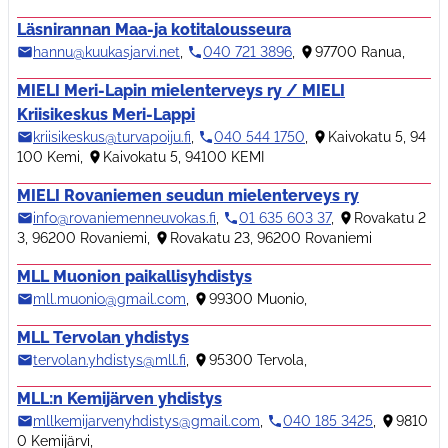
Läsnirannan Maa-ja kotitalousseura
hannu@kuukasjarvi.net
,
040 721 3896
,
97700 Ranua
,
MIELI Meri-Lapin mielenterveys ry / MIELI
Kriisikeskus Meri-Lappi
kriisikeskus@turvapoiju.fi
,
040 544 1750
,
Kaivokatu 5, 94
100 Kemi
,
Kaivokatu 5, 94100 KEMI
MIELI Rovaniemen seudun mielenterveys ry
info@rovaniemenneuvokas.fi
,
01 635 603 37
,
Rovakatu 2
3, 96200 Rovaniemi
,
Rovakatu 23, 96200 Rovaniemi
MLL Muonion paikallisyhdistys
mll.muonio@gmail.com
,
99300 Muonio
,
MLL Tervolan yhdistys
tervolan.yhdistys@mll.fi
,
95300 Tervola
,
MLL:n Kemijärven yhdistys
mllkemijarvenyhdistys@gmail.com
,
040 185 3425
,
9810
0 Kemijärvi
,