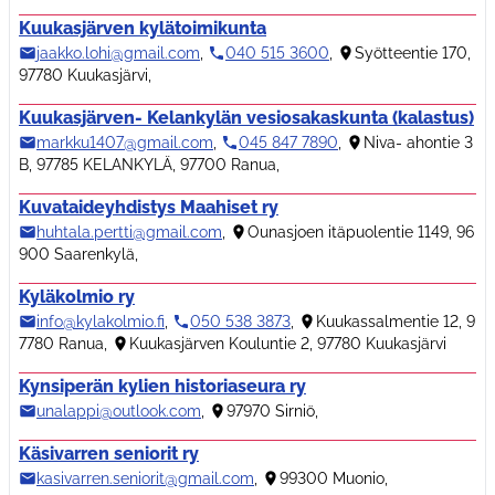
Kuukasjärven kylätoimikunta
jaakko.lohi@gmail.com
,
040 515 3600
,
Syötteentie 170,
97780 Kuukasjärvi
,
Kuukasjärven- Kelankylän vesiosakaskunta (kalastus)
markku1407@gmail.com
,
045 847 7890
,
Niva- ahontie 3
B, 97785 KELANKYLÄ, 97700 Ranua
,
Kuvataideyhdistys Maahiset ry
huhtala.pertti@gmail.com
,
Ounasjoen itäpuolentie 1149, 96
900 Saarenkylä
,
Kyläkolmio ry
info@kylakolmio.fi
,
050 538 3873
,
Kuukassalmentie 12, 9
7780 Ranua
,
Kuukasjärven Kouluntie 2, 97780 Kuukasjärvi
Kynsiperän kylien historiaseura ry
unalappi@outlook.com
,
97970 Sirniö
,
Käsivarren seniorit ry
kasivarren.seniorit@gmail.com
,
99300 Muonio
,