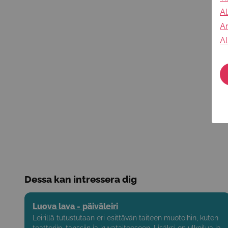
Al
An
Al
Dessa kan intressera dig
Luova lava - päiväleiri
Leirillä tutustutaan eri esittävän taiteen muotoihin, kuten