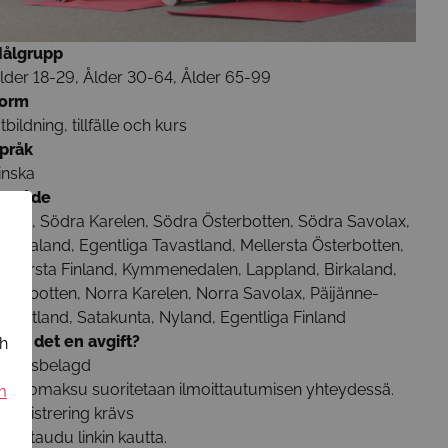
ålgrupp
lder 18-29, Ålder 30-64, Ålder 65-99
orm
tbildning, tillfälle och kurs
pråk
inska
mråde
land, Södra Karelen, Södra Österbotten, Södra Savolax,
ajanaland, Egentliga Tavastland, Mellersta Österbotten,
ellersta Finland, Kymmenedalen, Lappland, Birkaland,
sterbotten, Norra Karelen, Norra Savolax, Päijänne-
avastland, Satakunta, Nyland, Egentliga Finland
inns det en avgift?
ch
vgiftsbelagd
pintomaksu suoritetaan ilmoittautumisen yhteydessä.
m
Registrering krävs
lmoittaudu linkin kautta.