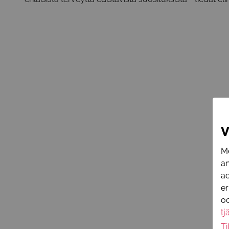
V
Me
an
ac
er
oc
tj
Ti