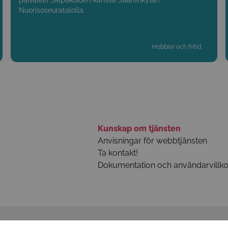
päiväleiri Siepakoiden kanssa Saarenkylän
Nuorisoseuratalolla.
Hobbier och fritid
Kunskap om tjänsten
Anvisningar för webbtjänsten
Ta kontakt!
Dokumentation och användarvillko