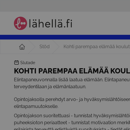
Stöd
Kohti parempaa elämää koulu
Slutade
KOHTI PAREMPAA ELÄMÄÄ KOU
Elintapaneuvonnalla lisää laatua elämään. Elintapane
terveydentilaan ja elämänlaatuun.
Opintojaksolla perehdyt arvo- ja hyväksymislähtöisee
elintapamuutokselle.
Opintojakson suoritettuasi - tunnistat hyväksymislähtö
puheeksioton periaatteet - tunnistat motivaation merk
erilaisista terveyttä edistävistä suosituksista - tiedät