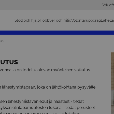
Sök eft
Stöd och hjälp
Hobbyer och fritid
Volontäruppdrag
Lähellä
tus
LUTUS
uvonnalla on todettu olevan myönteinen vaikutus
n lähestymistapaan, joka on lähtökohtana pysyvälle
isen lähestymistavan edut ja haasteet - tiedät
ityksen elintapamuutosten tukena - tiedät perusteet
 elintapaneuvonnan prosessin ja palveluketjun