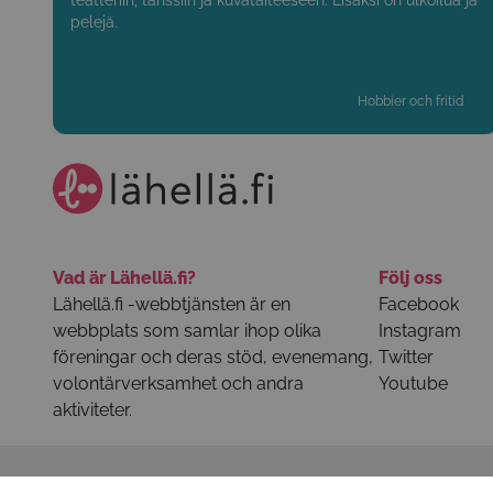
teatteriin, tanssiin ja kuvataiteeseen. Lisäksi on ulkoilua ja
pelejä.
Hobbier och fritid
Vad är Lähellä.fi?
Följ oss
Lähellä.fi -webbtjänsten är en
Facebook
webbplats som samlar ihop olika
Instagram
föreningar och deras stöd, evenemang,
Twitter
volontärverksamhet och andra
Youtube
aktiviteter.