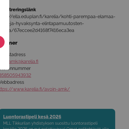
egistreringslänk
ttps://ella.eduplan.fi/karelia/kohti-parempaa-elamaa-
rvot-ja-hyvaksynta-elintapamuutosten-
ukena/67eccee2d4168f7416eca3ea
äs mer
-postadress
voinamk@karelia.fi
elefonnummer
358505943932
ebbadress
ttps://www.karelia.fi/avoin-amk/
Luontorastipeli kesä 2026
MLL Tikkurilan yhdistyksen suosittu luontorastipeli