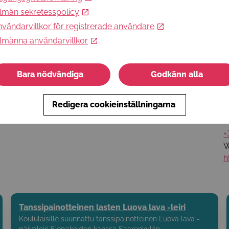
lmän sekretesspolicy
R
vändarvillkor för registrerade användare
h
lmänna användarvillkor
a
t
Bara nödvändiga
Godkänn alla
L
E
Redigera cookieinställningarna
a
T
+
W
h
Tanssipainotteinen lasten Luova lava -leiri
Koululaisille suunnattu tanssipainotteinen Luova lava -