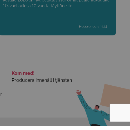
kesälle 2026 on nyt pelattavissa! Omat pelitehtävät alle
10-vuotiaille ja 10 vuotta täyttäneille.
Hobbier och fritid
Kom med!
Producera innehåll i tjänsten
r