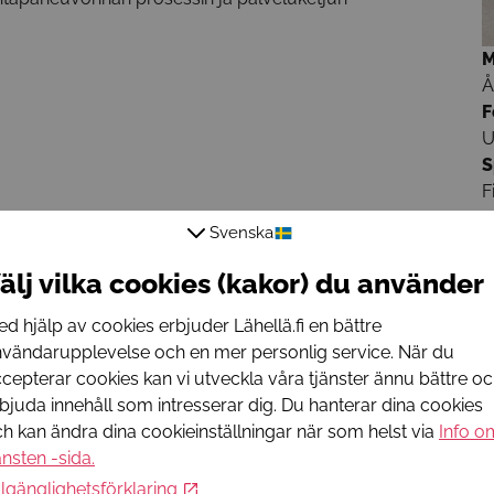
M
Å
F
U
S
F
O
Svenska
Å
K
älj vilka cookies (kakor) du använder
M
Ö
d hjälp av cookies erbjuder Lähellä.fi en bättre
T
vändarupplevelse och en mer personlig service. När du
F
cepterar cookies kan vi utveckla våra tjänster ännu bättre o
A
bjuda innehåll som intresserar dig. Du hanterar dina cookies
O
h kan ändra dina cookieinställningar när som helst via
Info o
änsten -sida
.
I
llgänglighetsförklaring